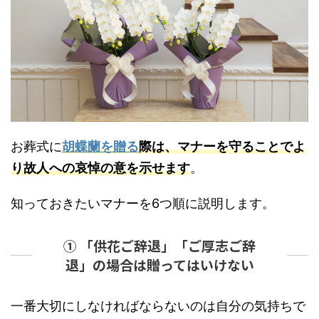
お葬式に
胡蝶蘭を贈る
際は、マナーを守ることでよ
り故人への哀悼の意を示せます
。
知っておきたいマナーを6つ順に説明します。
① 「供花ご辞退」「ご厚志ご辞
退」の場合は贈ってはいけない
一番大切にしなければならないのは自分の気持ちで