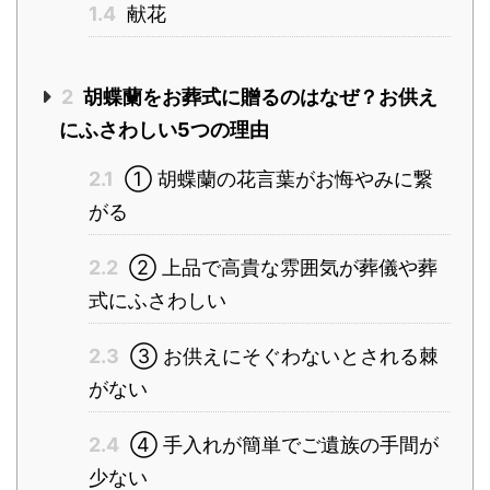
1.4
献花
2
胡蝶蘭をお葬式に贈るのはなぜ？お供え
にふさわしい5つの理由
2.1
① 胡蝶蘭の花言葉がお悔やみに繋
がる
2.2
② 上品で高貴な雰囲気が葬儀や葬
式にふさわしい
2.3
③ お供えにそぐわないとされる棘
がない
2.4
④ 手入れが簡単でご遺族の手間が
少ない