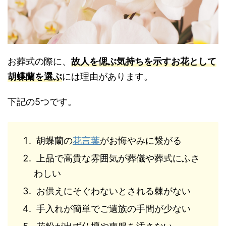
お葬式の際に、
故人を偲ぶ気持ちを示すお花として
胡蝶蘭を選ぶ
には理由があります。
下記の5つです。
胡蝶蘭の
花言葉
がお悔やみに繋がる
上品で高貴な雰囲気が葬儀や葬式にふさ
わしい
お供えにそぐわないとされる棘がない
手入れが簡単でご遺族の手間が少ない