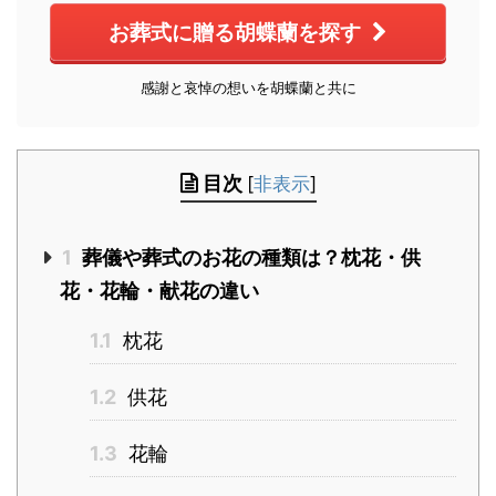
お葬式に贈る胡蝶蘭を探す
感謝と哀悼の想いを胡蝶蘭と共に
目次
[
非表示
]
1
葬儀や葬式のお花の種類は？枕花・供
花・花輪・献花の違い
1.1
枕花
1.2
供花
1.3
花輪