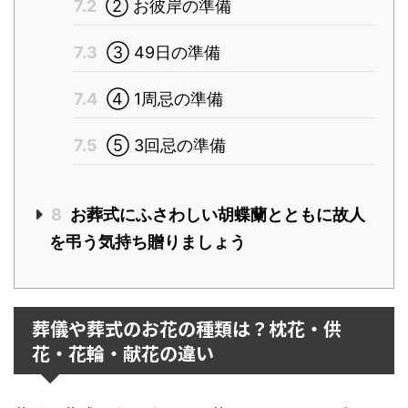
7.2
② お彼岸の準備
7.3
③ 49日の準備
7.4
④ 1周忌の準備
7.5
⑤ 3回忌の準備
8
お葬式にふさわしい胡蝶蘭とともに故人
を弔う気持ち贈りましょう
葬儀や葬式のお花の種類は？枕花・供
花・花輪・献花の違い