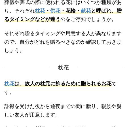
葬儀や葬式の際に使われる花にはいくつか種類があ
り、それぞれ
枕花
・
供花
・花輪・
献花
と呼ばれ、贈
るタイミングなどが違う
のをご存知でしょうか。
それぞれ贈るタイミングや用意する人が異なります
ので、自分がどれを贈るべきなのか確認しておきま
しょう。
枕花
枕花
は、故人の枕元に飾るために贈られるお花
で
す。
訃報を受けた後から通夜までの間に贈り、親族や親
しい友人が用意します。