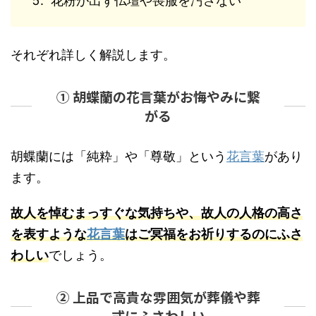
花粉が出ず仏壇や喪服を汚さない
それぞれ詳しく解説します。
① 胡蝶蘭の花言葉がお悔やみに繋
がる
胡蝶蘭には「純粋」や「尊敬」という
花言葉
があり
ます。
故人を悼むまっすぐな気持ちや、故人の人格の高さ
を表すような
花言葉
はご冥福をお祈りするのにふさ
わしい
でしょう。
② 上品で高貴な雰囲気が葬儀や葬
式にふさわしい