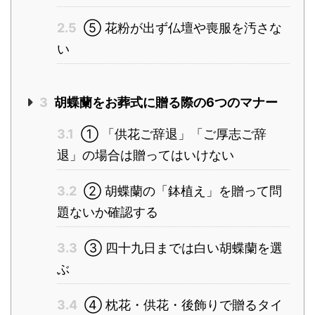
2.5
⑤ 花粉が出ず仏壇や喪服を汚さな
い
3
胡蝶蘭をお葬式に贈る際の6つのマナー
3.1
① 「供花ご辞退」「ご厚志ご辞
退」の場合は贈ってはいけない
3.2
② 胡蝶蘭の「鉢植え」を贈って問
題ないか確認する
3.3
③ 四十九日までは白い胡蝶蘭を選
ぶ
3.4
④ 枕花・供花・後飾りで贈るタイ