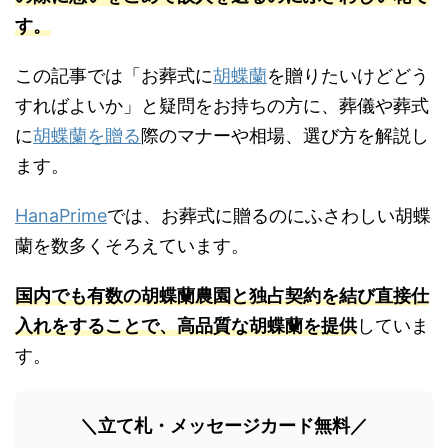
す。
この記事では「お葬式に
胡蝶蘭
を贈りたいけどどう
すればよいか」と疑問をお持ちの方に、葬儀や葬式
に
胡蝶蘭を贈る
際のマナーや相場、選び方を解説し
ます。
HanaPrime
では、お葬式に贈るのにふさわしい胡蝶
蘭を数多くそろえています。
国内でも有数の胡蝶蘭農園と独占契約を結び直接仕
入れをすることで、高品質な胡蝶蘭を提供
していま
す。
＼立て札・メッセージカード無料／