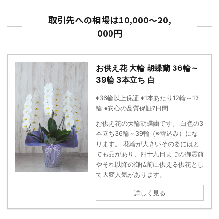
取引先への相場は10,000～20,
000円
お供え花 大輪 胡蝶蘭 36輪～
39輪 3本立ち 白
♦36輪以上保証 ♦1本あたり12輪～13
輪 ♦安心の品質保証7日間
お供え花の大輪胡蝶蘭です。 白色の3
本立ち36輪～39輪（※蕾込み）にな
ります。 花輪が大きいその姿にはと
ても品があり、四十九日までの御霊前
やそれ以降の御仏前に供える供花とし
て大変人気があります。
詳しく見る