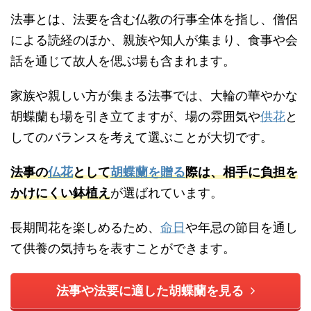
法事とは、法要を含む仏教の行事全体を指し、僧侶
による読経のほか、親族や知人が集まり、食事や会
話を通じて故人を偲ぶ場も含まれます。
家族や親しい方が集まる法事では、大輪の華やかな
胡蝶蘭も場を引き立てますが、場の雰囲気や
供花
と
してのバランスを考えて選ぶことが大切です。
法事の
仏花
として
胡蝶蘭を贈る
際は、相手に負担を
かけにくい鉢植え
が選ばれています。
長期間花を楽しめるため、
命日
や年忌の節目を通し
て供養の気持ちを表すことができます。
法事や法要に適した胡蝶蘭を見る