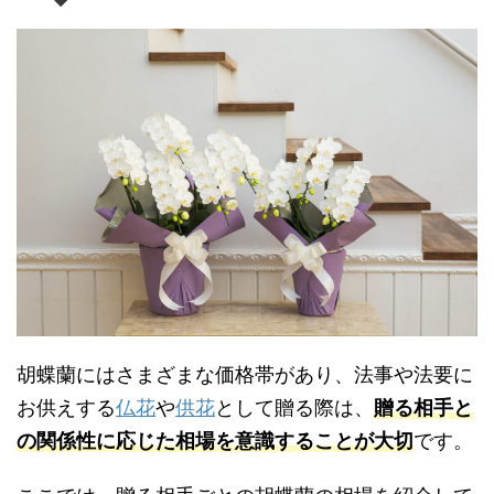
胡蝶蘭にはさまざまな価格帯があり、法事や法要に
お供えする
仏花
や
供花
として贈る際は、
贈る相手と
の関係性に応じた相場を意識することが大切
です。