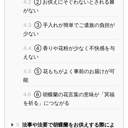
4.2
② お供えにそぐわないとされる棘
がない
4.3
③ 手入れが簡単でご遺族の負担が
少ない
4.4
④ 香りや花粉が少なく不快感を与
えない
4.5
⑤ 花もちがよく事前のお届けが可
能
4.6
⑥ 胡蝶蘭の花言葉の意味が「冥福
を祈る」につながる
5
法事や法要で胡蝶蘭をお供えする際によ