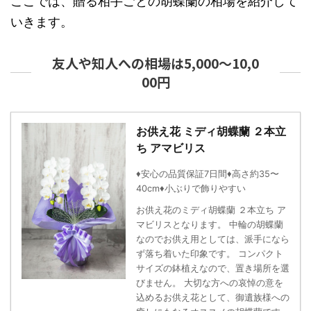
ここでは、贈る相手ごとの胡蝶蘭の相場を紹介して
いきます。
友人や知人への相場は5,000～10,0
00円
お供え花 ミディ胡蝶蘭 ２本立
ち アマビリス
♦安心の品質保証7日間♦高さ約35〜
40cm♦小ぶりで飾りやすい
お供え花のミディ胡蝶蘭 ２本立ち ア
マビリスとなります。 中輪の胡蝶蘭
なのでお供え用としては、派手になら
ず落ち着いた印象です。 コンパクト
サイズの鉢植えなので、置き場所を選
びません。 大切な方への哀悼の意を
込めるお供え花として、御遺族様への