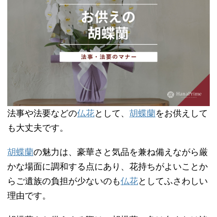
法事や法要などの
仏花
として、
胡蝶蘭
をお供えして
も大丈夫です。
胡蝶蘭
の魅力は、豪華さと気品を兼ね備えながら厳
かな場面に調和する点にあり、花持ちがよいことか
らご遺族の負担が少ないのも
仏花
としてふさわしい
理由です。