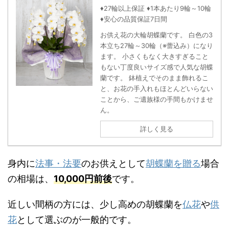
♦27輪以上保証 ♦1本あたり9輪～10輪
♦安心の品質保証7日間
お供え花の大輪胡蝶蘭です。 白色の3
本立ち27輪～30輪（※蕾込み）になり
ます。 小さくもなく大きすぎること
もない丁度良いサイズ感で人気な胡蝶
蘭です。 鉢植えでそのまま飾れるこ
と、お花の手入れもほとんどいらない
ことから、ご遺族様の手間もかけませ
ん。
詳しく見る
身内に
法事・法要
のお供えとして
胡蝶蘭を贈る
場合
の相場は、
10,000円前後
です。
近しい間柄の方には、少し高めの胡蝶蘭を
仏花
や
供
花
として選ぶのが一般的です。