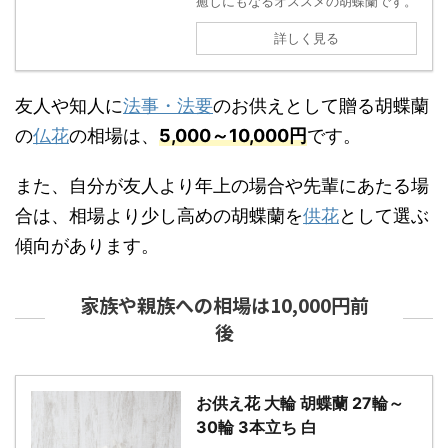
癒しにもなるオススメの胡蝶蘭です。
詳しく見る
友人や知人に
法事・法要
のお供えとして贈る胡蝶蘭
の
仏花
の相場は、
5,000～10,000円
です。
また、自分が友人より年上の場合や先輩にあたる場
合は、相場より少し高めの胡蝶蘭を
供花
として選ぶ
傾向があります。
家族や親族への相場は10,000円前
後
お供え花 大輪 胡蝶蘭 27輪～
30輪 3本立ち 白