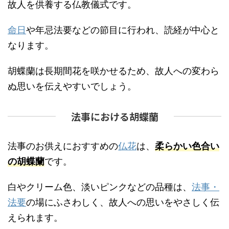
故人を供養する仏教儀式です。
命日
や年忌法要などの節目に行われ、読経が中心と
なります。
胡蝶蘭は長期間花を咲かせるため、故人への変わら
ぬ思いを伝えやすいでしょう。
法事における胡蝶蘭
法事のお供えにおすすめの
仏花
は、
柔らかい色合い
の胡蝶蘭
です。
白やクリーム色、淡いピンクなどの品種は、
法事・
法要
の場にふさわしく、故人への思いをやさしく伝
えられます。