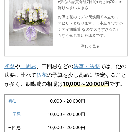
♦安心の品質保証7日間♦高さ約70cm♦
飾りやすい大きさ
お供え花のミディ胡蝶蘭 5本立ち ア
マビリスとなります。 5本立ちですが
ミディ胡蝶蘭 なので大きすぎること
もなく落ち着いた印象です。
詳しく見る
初盆
や
一周忌
、三回忌などの
法事・法要
では、他の
法要に比べて
仏花
の予算を少し高めに設定すること
が多く、胡蝶蘭の相場は
10,000～20,000円
です。
初盆
10,000～20,000円
一周忌
10,000～20,000円
三回忌
10,000～20,000円