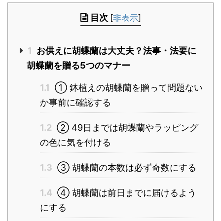
目次
[
非表示
]
1
お供えに胡蝶蘭は大丈夫？法事・法要に
胡蝶蘭を贈る5つのマナー
1.1
① 鉢植えの胡蝶蘭を贈って問題ない
か事前に確認する
1.2
② 49日までは胡蝶蘭やラッピング
の色に気を付ける
1.3
③ 胡蝶蘭の本数は必ず奇数にする
1.4
④ 胡蝶蘭は前日までに届けるよう
にする