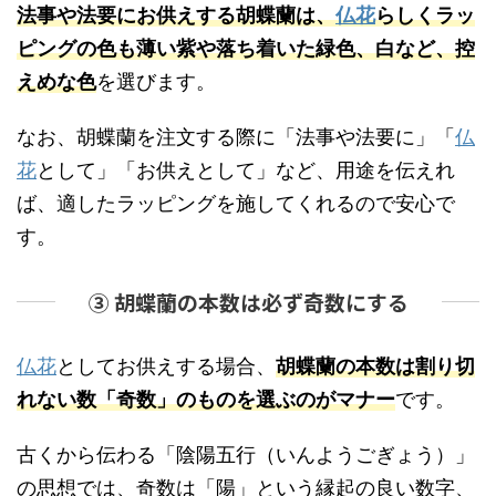
法事や法要にお供えする胡蝶蘭は、
仏花
らしくラッ
ピングの色も薄い紫や落ち着いた緑色、白など、控
えめな色
を選びます。
なお、胡蝶蘭を注文する際に「法事や法要に」「
仏
花
として」「お供えとして」など、用途を伝えれ
ば、適したラッピングを施してくれるので安心で
す。
③ 胡蝶蘭の本数は必ず奇数にする
仏花
としてお供えする場合、
胡蝶蘭の本数は割り切
れない数「奇数」のものを選ぶのがマナー
です。
古くから伝わる「陰陽五行（いんようごぎょう）」
の思想では、奇数は「陽」という縁起の良い数字、