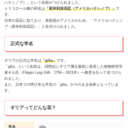
ハナシノブ）」という名前がつけられました。
トリコロール種の和名は
「亜米利加花忍（アメリカハナシノブ）」
で
す。
日本の花忍に似ており、原産国がアメリカのため、「アメリカハナシノ
ブ（亜米利加花忍）」と名付けられました。
正式な学名
ギリアの正式な学名は
「gilia」
です。
「gilia」という名前は、18世紀にギリア属を最初に発見した植物研究学
者ギル氏（Filippo Luigi Gilli、1756～1821年）へ敬意を払って名づけら
れました。
また、日本での呼び名も学名の「gilia」がそのまま由来となっていま
す。
ギリアってどんな花？
学名
gilia