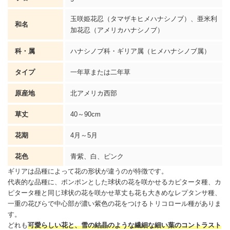
玉咲姫花忍（タマザキヒメハナシノブ）、亜米利
和名
加花忍（アメリカハナシノブ）
科・属
ハナシノブ科・ギリア属（ヒメハナシノブ属）
タイプ
一年草または二年草
原産地
北アメリカ西部
草丈
40～90cm
花期
4月～5月
花色
青紫、白、ピンク
ギリアは品種によって花の形状が違うのが特徴です。
代表的な品種に、ポンポンとした球状の花を咲かせるカピタータ種、カ
ピタータ種と同じ球状の花を咲かせ草丈も花も大きめなレプタンサ種、
一重の花びらで中心部が濃い紫色の花をつけるトリコロール種がありま
す。
どれも
可愛らしい花と、雪の結晶のような繊細な細い葉のコントラスト