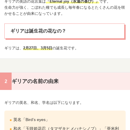
ギリアの英語の花言葉は
「Eternal joy（永遠の喜び）」
です。
生命力が強く、こぼれた種でも成長し毎年春になるとたくさんの花を咲
かせることが由来になっています。
ギリアは誕生花の花なの？
ギリアは、
2月27日
、
3月5日
の
誕生花
です。
ギリアの名前の由来
ギリアの英名、和名、学名は以下になります。
英名「Bird’s eyes」
和名「玉咲姫花忍（タマザキヒメハ
ナシ
ノブ）」「亜米利