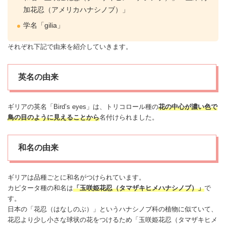
加花忍（アメリカハナシノブ）」
学名「gilia」
それぞれ下記で由来を紹介していきます。
英名の由来
ギリアの英名「Bird’s eyes」は、トリコロール種の
花の中心が濃い色で
鳥の目のように見えることから
名付けられました。
和名の由来
ギリアは品種ごとに和名がつけられています。
カピタータ種の和名は
「玉咲姫花忍（タマザキヒメハナシノブ）」
で
す。
日本の「花忍（はなしのぶ）」というハナシノブ科の植物に似ていて、
花忍より少し小さな球状の花をつけるため「玉咲姫花忍（タマザキヒメ