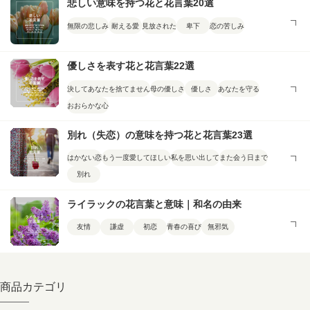
悲しい意味を持つ花と花言葉20選
無限の悲しみ
耐える愛
見放された
卑下
恋の苦しみ
優しさを表す花と花言葉22選
決してあなたを捨てません
母の優しさ
優しさ
あなたを守る
おおらかな心
別れ（失恋）の意味を持つ花と花言葉23選
はかない恋
もう一度愛してほしい
私を思い出して
また会う日まで
別れ
ライラックの花言葉と意味｜和名の由来
友情
謙虚
初恋
青春の喜び
無邪気
商品カテゴリ