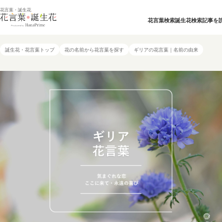
花言葉・誕生花
花言葉検索
誕生花検索
記事を
誕生花・花言葉トップ
花の名前から花言葉を探す
ギリアの花言葉｜名前の由来