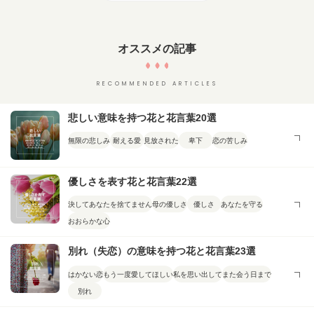
オススメの記事
RECOMMENDED ARTICLES
悲しい意味を持つ花と花言葉20選
無限の悲しみ
耐える愛
見放された
卑下
恋の苦しみ
優しさを表す花と花言葉22選
決してあなたを捨てません
母の優しさ
優しさ
あなたを守る
おおらかな心
別れ（失恋）の意味を持つ花と花言葉23選
はかない恋
もう一度愛してほしい
私を思い出して
また会う日まで
別れ