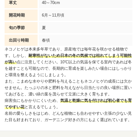
草丈
40～70cm
開花時期
6月～11月頃
旬の季節
夏
出回り時期
春頃
ネコノヒゲは本来多年草であり、原産地では毎年花を咲かせる植物で
す。しかし、
耐寒性がないため日本の冬の気候では枯れてしまう可能性
が高い
点に注意してください。10℃以上の気温を保てる室内であれば冬
を越すことも可能なので、長期的に育成を楽しみたい場合にはしっかり
と環境を整えるようにしましょう。
また、こまめな水やりや肥料を与えることもネコノヒゲの成長には欠か
せません。たっぷりの水と肥料を与えながら日当たりの良い場所に置い
てあげると、濃い緑の葉を茂らせて立派に大きく育ちます。
病害虫にもかかりにくいため、
気温と乾燥に気を付ければ初心者でも育
てやすい花
と言えるでしょう。
名前の愛らしさをはじめ、どんな植物にも合わせやすい主張の少ない見
た目も好まれており、ガーデニング好きの方にもよく選ばれています。