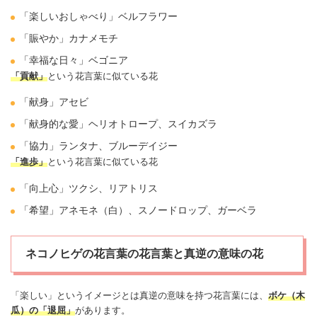
「楽しいおしゃべり」ベルフラワー
「賑やか」カナメモチ
「幸福な日々」
ベゴニア
「貢献」
という花言葉に似ている花
「献身」
アセビ
「献身的な
愛
」
ヘリオトロープ
、
スイカズラ
「協力」
ランタナ
、ブルーデイジー
「進歩」
という花言葉に似ている花
「向上心」ツクシ、リアトリス
「
希望
」
アネモネ
（白）、
スノードロップ
、
ガーベラ
ネコノヒゲの花言葉の花言葉と真逆の意味の花
「楽しい」というイメージとは真逆の意味を持つ花言葉には、
ボケ
（木
瓜）の「退屈」
があります。