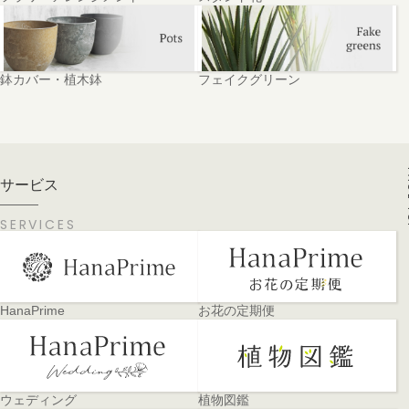
鉢カバー・植木鉢
フェイクグリーン
PA
サービス
SERVICES
HanaPrime
お花の定期便
ウェディング
植物図鑑