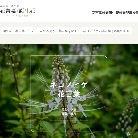
花言葉・誕生花
花言葉検索
誕生花検索
記事を
誕生花・花言葉トップ
花の名前から花言葉を探す
ネコノヒゲの花言葉｜名前の由来