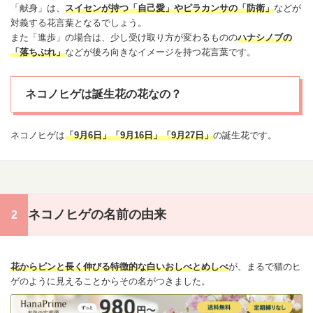
「献身」は、
スイセン
が持つ「自己
愛
」や
ピラカンサ
の「防衛」
などが
対義する花言葉となるでしょう。
また「進歩」の場合は、少し受け取り方が変わるものの
ハ
ナシ
ノブの
「落ちぶれ」
などが後ろ向きなイメージを持つ花言葉です。
ネコノヒゲは誕生花の花なの？
ネコノヒゲは
「
9月6日
」「
9月16日
」「
9月27日
」
の
誕生花
です。
ネコノヒゲの名前の由来
花からピンと長く伸びる特徴的な白いおしべとめしべ
が、まるで猫のヒ
ゲのように見えることからその名がつきました。