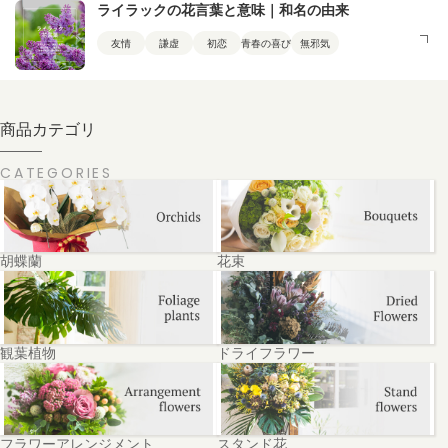
ライラックの花言葉と意味｜和名の由来
友情
謙虚
初恋
青春の喜び
無邪気
商品カテゴリ
CATEGORIES
胡蝶蘭
花束
観葉植物
ドライフラワー
フラワーアレンジメント
スタンド花