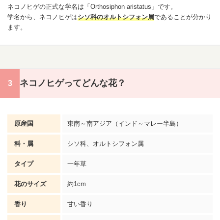
ネコノヒゲの正式な学名は「Orthosiphon aristatus」です。
学名から、ネコノヒゲは
シソ科のオルトシフォン属
であることが分かり
ます。
ネコノヒゲってどんな花？
原産国
東南～南アジア（インド～マレー半島）
科・属
シソ科、オルトシフォン属
タイプ
一年草
花のサイズ
約1cm
香り
甘い香り