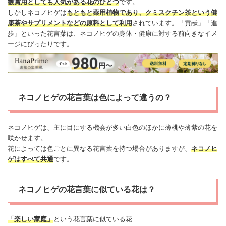
観賞用としても人気がある花のひとつ
です。
しかしネコノヒゲは
もともと薬用植物であり、クミスクチン茶という
健
康
茶やサプリメントなどの原料として利用
されています。「貢献」「進
歩」といった花言葉は、ネコノヒゲの身体・
健康
に対する前向きなイメ
ージにぴったりです。
ネコノヒゲの花言葉は色によって違うの？
ネコノヒゲは、主に目にする機会が多い白色のほかに薄桃や薄紫の花を
咲かせます。
花によっては色ごとに異なる花言葉を持つ場合がありますが、
ネコノヒ
ゲはすべて共通
です。
ネコノヒゲの花言葉に似ている花は？
「楽しい家庭」
という花言葉に似ている花