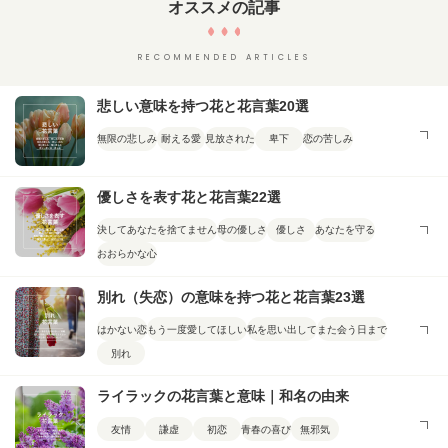
オススメの記事
RECOMMENDED ARTICLES
悲しい意味を持つ花と花言葉20選
無限の悲しみ
耐える愛
見放された
卑下
恋の苦しみ
優しさを表す花と花言葉22選
決してあなたを捨てません
母の優しさ
優しさ
あなたを守る
おおらかな心
別れ（失恋）の意味を持つ花と花言葉23選
はかない恋
もう一度愛してほしい
私を思い出して
また会う日まで
別れ
ライラックの花言葉と意味｜和名の由来
友情
謙虚
初恋
青春の喜び
無邪気