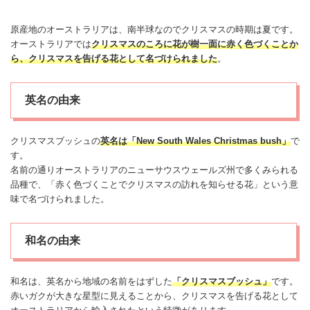
原産地のオーストラリアは、南半球なので
クリスマス
の時期は夏です。
オーストラリアでは
クリスマス
のころに花が樹一面に赤く色づくことか
ら、
クリスマス
を告げる花として名づけられました
。
英名の由来
クリスマス
ブッシュの
英名は「New South Wales Christmas bush」
で
す。
名前の通りオーストラリアのニューサウスウェールズ州で多くみられる
品種で、「赤く色づくことで
クリスマス
の訪れを知らせる花」という意
味で名づけられました。
和名の由来
和名は、英名から地域の名前をはずした
「
クリスマス
ブッシュ」
です。
赤いガクが大きな星型に見えることから、
クリスマス
を告げる花として