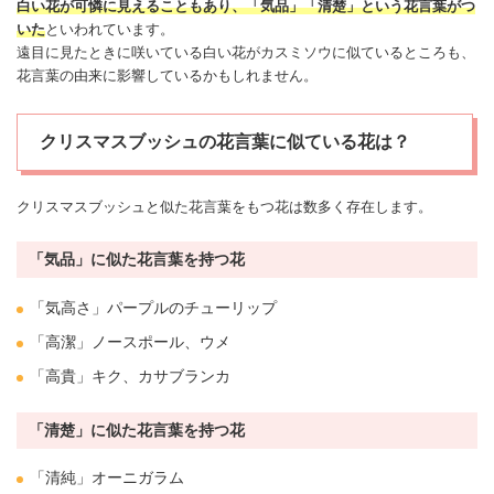
白い花が可憐に見えることもあり、「気品」「清楚」という花言葉がつ
いた
といわれています。
遠目に見たときに咲いている白い花が
カスミソウ
に似ているところも、
花言葉の由来に影響しているかもしれません。
クリスマスブッシュの花言葉に似ている花は？
クリスマス
ブッシュと似た花言葉をもつ花は数多く存在します。
「気品」に似た花言葉を持つ花
「気高さ」パープルの
チューリップ
「高潔」
ノースポール
、
ウメ
「高貴」
キク
、
カサブランカ
「清楚」に似た花言葉を持つ花
「清純」オーニガラム