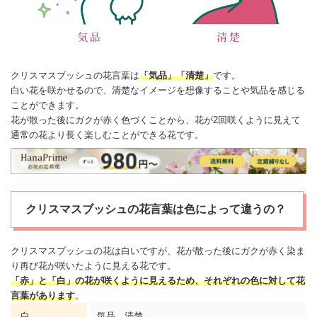
クリスマス
ブッシュの
花言葉
は
「気品」「清楚」
です。
白い花を咲かせるので、清楚なイメージを想像することや気品を感じる
ことができます。
花が散った後にガクが赤く色づくことから、花が2回咲くように見えて
通常の花より長く楽しむことができる花です。
クリスマスブッシュの花言葉は色によって違うの？
クリスマス
ブッシュの花は白いですが、花が散った後にガクが赤く染ま
り再び花が咲いたように見える花です。
「赤」と「白」の花が咲くように見えるため、それぞれの色に対して花
言葉があります
。
白
気品、清楚