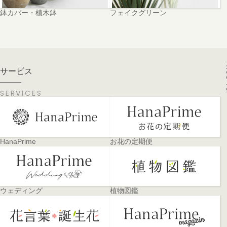
鉢カバー・植木鉢
フェイクグリーン
PA
サービス
SERVICES
HanaPrime
お花の定期便
ウェディング
植物図鑑