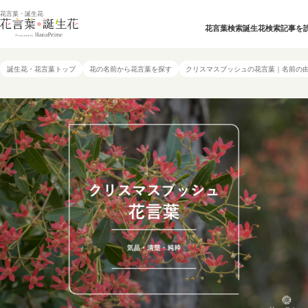
花言葉・誕生花
花言葉検索
誕生花検索
記事を
誕生花・花言葉トップ
花の名前から花言葉を探す
クリスマスブッシュの花言葉｜名前の