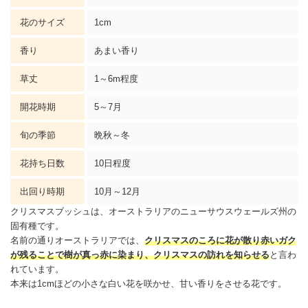
花のサイズ
1cm
香り
あまい香り
草丈
1～6m程度
開花時期
5～7月
旬の季節
晩秋～冬
花持ち日数
10日程度
出回り時期
10月～12月
クリスマス
ブッシュは、オーストラリアのニューサウスウェールズ州の
固有種です。
名前の通りオーストラリアでは、
クリスマス
のころに花が散り赤いガク
が残ることで樹が真っ赤に染まり、
クリスマス
の訪れを知らせる
と言わ
れています。
本来は1cmほどの小さな白い花を咲かせ、甘い香りをさせる花です。