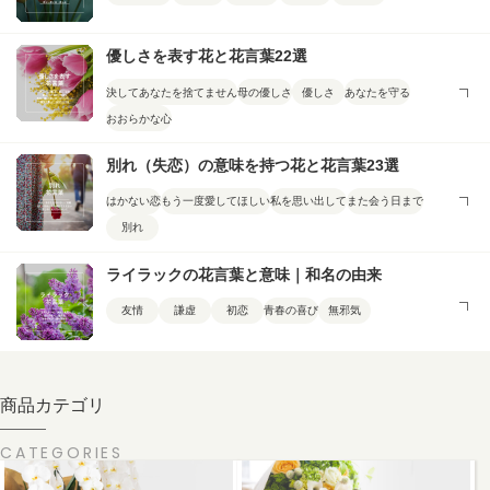
優しさを表す花と花言葉22選
決してあなたを捨てません
母の優しさ
優しさ
あなたを守る
おおらかな心
別れ（失恋）の意味を持つ花と花言葉23選
はかない恋
もう一度愛してほしい
私を思い出して
また会う日まで
別れ
ライラックの花言葉と意味｜和名の由来
友情
謙虚
初恋
青春の喜び
無邪気
商品カテゴリ
CATEGORIES