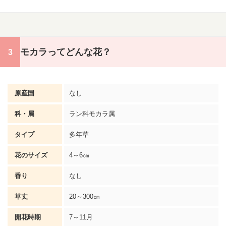
モカラってどんな花？
原産国
なし
科・属
ラン科モカラ属
タイプ
多年草
花のサイズ
4～6㎝
香り
なし
草丈
20～300㎝
開花時期
7～11月