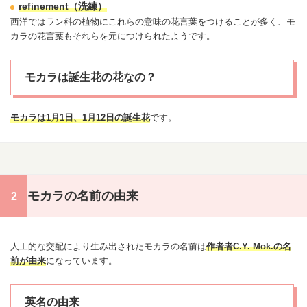
refinement（洗練）
西洋ではラン科の植物にこれらの意味の花言葉をつけることが多く、モ
カラの花言葉もそれらを元につけられたようです。
モカラは誕生花の花なの？
モカラは
1月1日
、1月12日の
誕生花
です。
モカラの名前の由来
人工的な交配により生み出されたモカラの名前は
作者者C.Y. Mok.の名
前が由来
になっています。
英名の由来