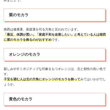
みましょう。
紫のモカラ
南西は
健康
運、家庭運を司る方角と言われています。
「最近、体調が
悪い
」「家庭不和を改善したい」と考えている人は南西
に紫のモカラを飾るのがおすすめ
です。
オレンジのモカラ
親しみやすくポジティブな印象をもつオレンジは、北と相性の良い色で
す。
子宝を望む人は北の方角にオレンジのモカラを飾って
みてはいかがでし
ょうか。
黄色のモカラ