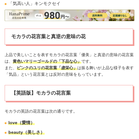
「気高い人」
キンモクセイ
モカラの花言葉と真逆の意味の花
上品で美しいことを表すモカラの花言葉「優美」と真逆の意味の花言葉
は、
黄色い
マリーゴールド
の「下品な心」
です。
また、
ピンクのユリの花言葉「虚栄心」
は振る舞いが上品な様子を表す
「気品」という花言葉とは反対の意味をもっています。
【英語版】モカラの花言葉
モカラの英語の花言葉は次の通りです。
love（愛情）
beauty（美しさ）