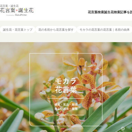
花言葉・誕生花
花言葉検索
誕生花検索
記事を
誕生花・花言葉トップ
花の名前から花言葉を探す
モカラの花言葉の花言葉｜名前の由来