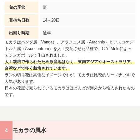
旬の季節
夏
花持ち日数
14～20日
出回り時期
通年
モカラは
バンダ
属（Vanda）、アラクニス属（Arachnis）とアスコケン
トルム属（Ascocentrum）を人工交配させた品種で、C.Y. Mok.によっ
てシンガポールで作出されました。
人工栽培で作られたため原産地はなく、東南アジアやオーストラリア、
台湾などで多く栽培されています。
ランの切り花は高価なイメージですが、モカラは比較的リーズナブルで
人気があります。
日本の花屋で売られているモカラはほとんどが海外から輸入されたもの
です。
モカラの風水