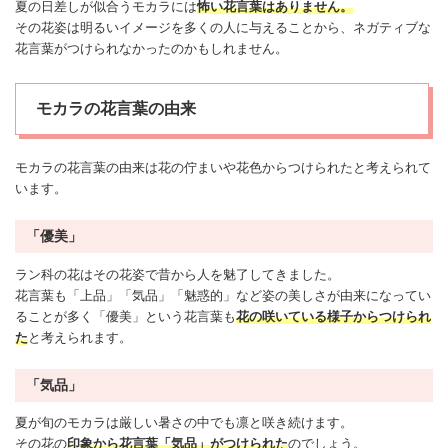
夏の日差しが似合うモカラには
怖い
花言葉はありません。
その花姿は明るいイメージを多くの人に与えることから、ネガティブな
花言葉がつけられなかったのかもしれません。
モカラの花言葉の由来
モカラの花言葉の由来は花の佇まいや花色からつけられたと考えられて
います。
「優美」
ラン科の花はその花姿で昔から人を魅了してきました。
花言葉も「上品」「気品」「魅惑的」など姿の美しさが由来になってい
ることが多く「優美」という花言葉も
花の咲いている様子から
つけられ
た
と考えられます。
「気品」
夏が旬のモカラは厳しい暑さの中でも凛と咲き続けます。
その花の
印象から花言葉「気品」がつけられた
のでしょう。