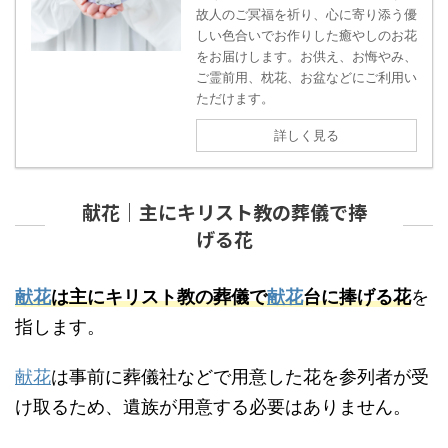
故人のご冥福を祈り、心に寄り添う優
しい色合いでお作りした癒やしのお花
をお届けします。お供え、お悔やみ、
ご霊前用、枕花、お盆などにご利用い
ただけます。
詳しく見る
献花｜主にキリスト教の葬儀で捧
げる花
献花
は主にキリスト教の葬儀で
献花
台に捧げる花
を
指します。
献花
は事前に葬儀社などで用意した花を参列者が受
け取るため、遺族が用意する必要はありません。