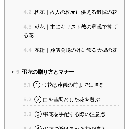
4.2
枕花｜故人の枕元に供える追悼の花
4.3
献花｜主にキリスト教の葬儀で捧げ
る花
4.4
花輪｜葬儀会場の外に飾る大型の花
5
弔花の贈り方とマナー
5.1
① 弔花は葬儀の前までに贈る
5.2
② 白を基調とした花を選ぶ
5.3
③ 弔花を手配する際の注意点
5.4
④ 弔花で避けるべき花の特徴