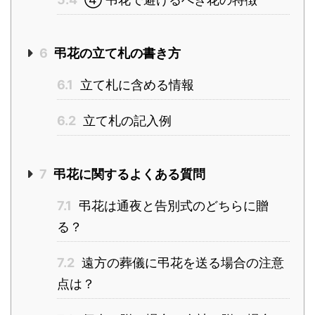
6
弔花の立て札の書き方
6.1
立て札に含める情報
6.2
立て札の記入例
7
弔花に関するよくある質問
7.1
弔花は通夜と告別式のどちらに贈
る？
7.2
遠方の葬儀に弔花を送る場合の注意
点は？