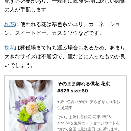
配する必要があり、一般的に親族や特に親しい関係
の人が手配します。
枕花
に使われる花は寒色系のユリ、カーネーショ
ン、スイートピー、カスミソウなどです。
枕花
は葬儀場まで持ち運ぶ場合もあるため、あまり
大きなサイズは不適切で、籠などに入ったものが良
いでしょう。
そのまま飾れる供花 花束
#826 size:60
♦淡い色合いが心に安らぎをくれるお
供え花束
そのまま飾れる供花 花束 #826
size:60を無料のメッセージカードを
つけて全国に最短当日に出荷します。