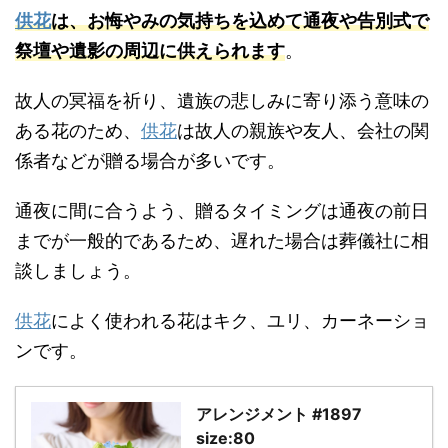
供花
は、お悔やみの気持ちを込めて通夜や告別式で
祭壇や遺影の周辺に供えられます
。
故人の冥福を祈り、遺族の悲しみに寄り添う意味の
ある花のため、
供花
は故人の親族や友人、会社の関
係者などが贈る場合が多いです。
通夜に間に合うよう、贈るタイミングは通夜の前日
までが一般的であるため、遅れた場合は葬儀社に相
談しましょう。
供花
によく使われる花はキク、ユリ、カーネーショ
ンです。
アレンジメント #1897
size:80