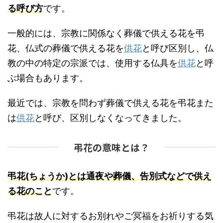
る呼び方
です。
一般的には、宗教に関係なく葬儀で供える花を弔
花、仏式の葬儀で供える花を
供花
と呼び区別し、仏
教の中の特定の宗派では、使用する仏具を
供花
と呼
ぶ場合もあります。
最近では、宗教を問わず葬儀で供える花を弔花また
は
供花
と呼び、区別しなくなってきました。
弔花の意味とは？
弔花(ちょうか)とは通夜や葬儀、告別式などで供え
る花のこと
です。
弔花は故人に対するお別れやご冥福をお祈りする気