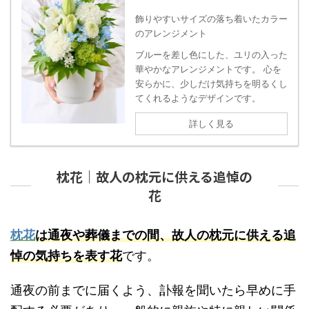
飾りやすいサイズの落ち着いたカラー
のアレンジメント
ブルーを差し色にした、ユリの入った
華やかなアレンジメントです。 心を
安らかに、少しだけ気持ちを明るくし
てくれるようなデザインです。
詳しく見る
枕花｜故人の枕元に供える追悼の
花
枕花
は通夜や葬儀までの間、故人の枕元に供える追
悼の気持ちを表す花
です。
通夜の前までに届くよう、訃報を聞いたら早めに手