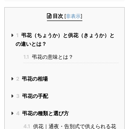
目次
[
非表示
]
1
弔花（ちょうか）と供花（きょうか）と
の違いとは？
1.1
弔花の意味とは？
2
弔花の相場
3
弔花の手配
4
弔花の種類と選び方
4.1
供花｜通夜・告別式で供えられる花