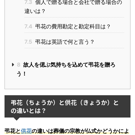
7.3
個人で贈る場合と会社で贈る場合の
違いは？
7.4
弔花の費用勘定と勘定科目は？
7.5
弔花は英語で何と言う？
8
故人を偲ぶ気持ちを込めて弔花を贈ろ
う！
弔花（ちょうか）と供花（きょうか）と
の違いとは？
弔花と
供花
の違いは葬儀の宗教が仏式かどうかによ