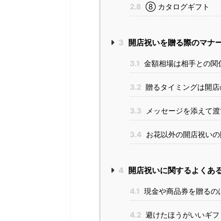
2.8
⑧ カタログギフト
3
開店祝いを贈る際のマナ
3.1
金額相場は相手との関
3.2
贈るタイミングは開店
3.3
メッセージを添えて渡
3.4
お花以外の開店祝いの
4
開店祝いに関するよくあ
4.1
現金や商品券を贈るの
4.2
避けたほうがいいギフ