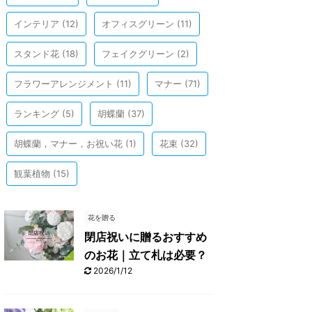
インテリア
(12)
オフィスグリーン
(11)
スタンド花
(18)
フェイクグリーン
(2)
フラワーアレンジメント
(11)
マナー
(71)
ランキング
(5)
胡蝶蘭
(37)
胡蝶蘭，マナー，お祝い花
(1)
花束
(32)
観葉植物
(15)
花を贈る
閉店祝いに贈るおすすめ
のお花｜立て札は必要？
2026/1/12