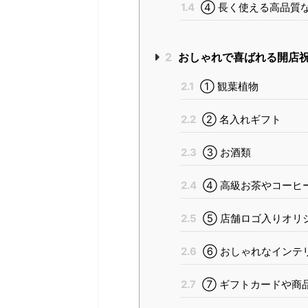
1.4
④ 長く使える高品質
2
おしゃれで喜ばれる開店祝
2.1
① 観葉植物
2.2
② 名入れギフト
2.3
③ お酒類
2.4
④ 高級お茶やコーヒ
2.5
⑤ 店舗ロゴ入りオリ
2.6
⑥ おしゃれなインテ
2.7
⑦ ギフトカードや商