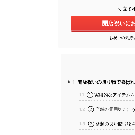
＼ 立て
開店祝いに
お祝いの気持
1
開店祝いの贈り物で喜ばれ
1.1
① 実用的なアイテムを
1.2
② 店舗の雰囲気に合
1.3
③ 縁起の良い贈り物