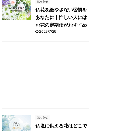
花を贈る
仏花を絶やさない習慣を
あなたに｜忙しい人には
お花の定期便がおすすめ
2025/7/29
花を贈る
仏壇に供える花はどこで