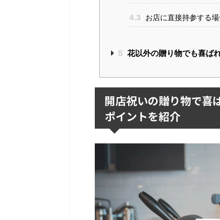
4.3
お店に直接持参する場
5
花以外の贈り物でも喜ば
開店祝いの贈り物で喜
ポイントを紹介