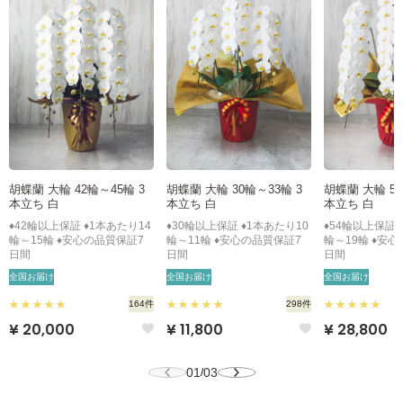
胡蝶蘭 大輪 42輪～45輪 3
胡蝶蘭 大輪 30輪～33輪 3
胡蝶蘭 大輪 54
本立ち 白
本立ち 白
本立ち 白
♦42輪以上保証 ♦1本あたり14
♦30輪以上保証 ♦1本あたり10
♦54輪以上保証 
輪～15輪 ♦安心の品質保証7
輪～11輪 ♦安心の品質保証7
輪～19輪 ♦安
日間
日間
日間
全国お届け
全国お届け
全国お届け
164件
298件
¥ 20,000
¥ 11,800
¥ 28,800
01
03
/