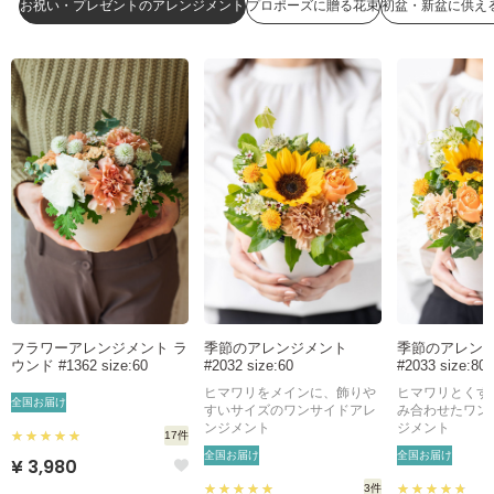
お祝い・プレゼントのアレンジメント
プロポーズに贈る花束
初盆・新盆に供え
フラワーアレンジメント ラ
季節のアレンジメント
季節のアレン
ウンド #1362 size:60
#2032 size:60
#2033 size:80
ヒマワリをメインに、飾りや
ヒマワリとくす
全国お届け
すいサイズのワンサイドアレ
み合わせたワン
ンジメント
ジメント
17件
全国お届け
全国お届け
¥ 3,980
3件