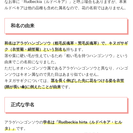
なお単に「Rudbeckia（ルドベキア）」と呼ぶ場合もありますが、本来
ルドベキアは他の品種も含めた属名なので、花の名前ではありません。
和名の由来
和名はアラゲハンゴンソウ（粗毛反魂草・荒毛反魂草）で、キヌガサギ
ク（衣笠
菊
・絹笠
菊
）という別名も
持ちます。
茎や葉に硬い毛が生えているため「粗い毛を持つハンゴンソウ」という
由来でこの名前になりました。
ただしオオハンゴンソウ属であるアラゲハンゴンソウと異なり、ハンゴ
ンソウはキオン属なので見た目はあまり似ていません。
キヌガサギクについては、
茎を長く伸ばした先に花をつける姿を衣笠
(柄が長い傘)に例えたことが由来
です。
正式な学名
アラゲハンゴンソウの
学名は「Rudbeckia hirta（ルドベキア・ヒル
タ）」
です。