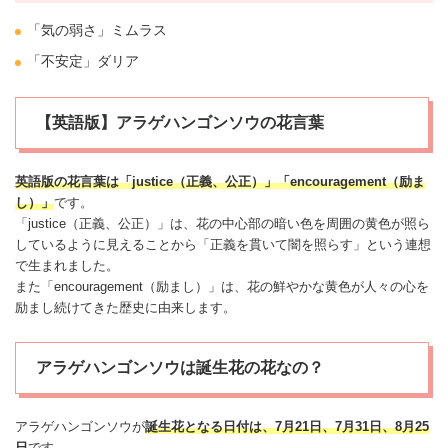
「気の弱さ」
ミムラス
「不安定」
ダリア
【英語版】アラゲハンゴンソウの花言葉
英語版の花言葉は「justice（正義、公正）」「encouragement（励ま
し）」
です。
「justice（正義、公正）」は、花の中心部の暗い色を周囲の黄色が照ら
しているように見えることから「正義を貫いて闇を照らす」という連想
で生まれました。
また「encouragement（励まし）」は、花の鮮やかな黄色が人々の心を
励まし続けてきた歴史に由来します。
アラゲハンゴンソウは誕生花の花なの？
アラゲハンゴンソウが
誕生花
となる日付は、
7月21日
、
7月31日
、
8月25
日
です。