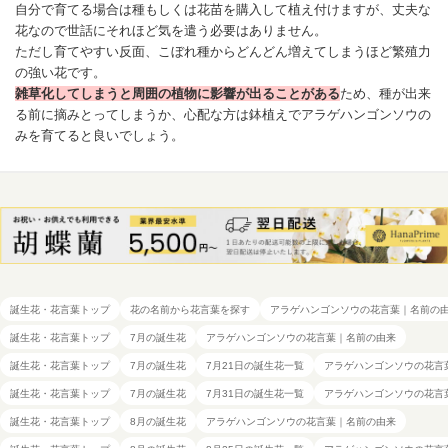
自分で育てる場合は種もしくは花苗を購入して植え付けますが、丈夫な
花なので世話にそれほど気を遣う必要はありません。
ただし育てやすい反面、こぼれ種からどんどん増えてしまうほど繁殖力
の強い花です。
雑草化してしまうと周囲の植物に影響が出ることがある
ため、種が出来
る前に摘みとってしまうか、心配な方は鉢植えでアラゲハンゴンソウの
みを育てると良いでしょう。
誕生花・花言葉トップ
花の名前から花言葉を探す
アラゲハンゴンソウの花言葉｜名前の
誕生花・花言葉トップ
7月の誕生花
アラゲハンゴンソウの花言葉｜名前の由来
誕生花・花言葉トップ
7月の誕生花
7月21日の誕生花一覧
アラゲハンゴンソウの花言
誕生花・花言葉トップ
7月の誕生花
7月31日の誕生花一覧
アラゲハンゴンソウの花言
誕生花・花言葉トップ
8月の誕生花
アラゲハンゴンソウの花言葉｜名前の由来