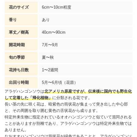
花のサイズ
6cm〜10cm程度
香り
あり
草丈／樹高
40cm〜90cm
開花時期
7月〜9月
旬の季節
夏〜秋
花持ち日数
1〜2週間
出回り時期
5月〜6月頃（花苗）
アラゲハンゴンソウは
北アメリカ原産ですが、伝来後に国内でも野生化
して定着した「帰化植物」
に分類される花です。
長い茎の先に咲く花は、暗紫色の筒状花が集まって突き出した中心部
と、その周囲を取り囲む黄色の舌状花から成ります。
特定外来生物に指定されているオオハンゴンソウと似ていて混同される
ことがありますが別種であり、アラゲハンゴンソウは特定外来生物では
ありません。
なおオオハンゴンソウは筒状花が緑色であることと、アラゲハンゴンソ