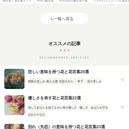
誕生花・花言葉トップ
8月の誕生花
8月25日の誕生花一覧
アラゲハンゴンソウの花言
一覧へ戻る
オススメの記事
RECOMMENDED ARTICLES
悲しい意味を持つ花と花言葉20選
無限の悲しみ
耐える愛
見放された
卑下
恋の苦しみ
優しさを表す花と花言葉22選
決してあなたを捨てません
母の優しさ
優しさ
あなたを守る
おおらかな心
別れ（失恋）の意味を持つ花と花言葉23選