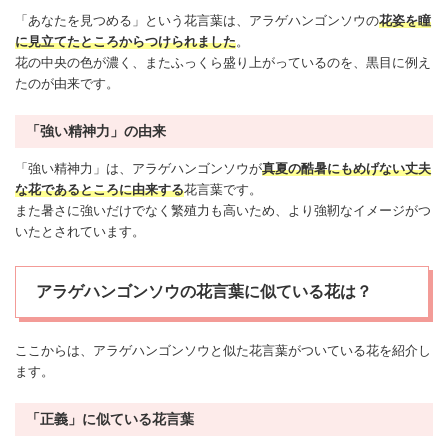
「あなたを見つめる」という花言葉は、アラゲハンゴンソウの
花姿を瞳
に見立てたところからつけられました
。
花の中央の色が濃く、またふっくら盛り上がっているのを、黒目に例え
たのが由来です。
「強い精神力」の由来
「強い精神力」は、アラゲハンゴンソウが
真夏の酷暑にもめげない丈夫
な花であるところに由来する
花言葉です。
また暑さに強いだけでなく繁殖力も高いため、より強靭なイメージがつ
いたとされています。
アラゲハンゴンソウの花言葉に似ている花は？
ここからは、アラゲハンゴンソウと似た花言葉がついている花を紹介し
ます。
「正義」に似ている花言葉