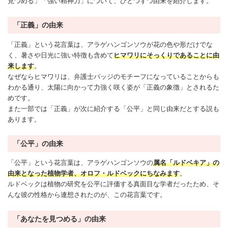
見つめる」「強い精神力」について、ひとつずつ由来を紹介します。
「正義」の由来
「正義」という花言葉は、アラゲハンゴンソウが花の色や形だけでな
く、暑さや日光に強い特徴も含めて
ヒマワリ
にそっくりであることに由
来します
。
なぜなら
ヒマワリ
は、弁護士バッジのモチーフになっていることからも
わかる通り、太陽に向かって力強く咲く姿が「正義の象徴」とされるた
めです。
また一部では「正義」が次に紹介する「公平」と同じ由来だとする説も
あります。
「公平」の由来
「公平」という花言葉は、アラゲハンゴンソウの
属名「ルドベキア」の
由来となった植物学者、オロフ・ルドベックにちなみます
。
ルドベックは植物の研究を公平に評価する真面目な学者だったため、そ
んな彼の性格から連想されたのが、この花言葉です。
「あなたを見つめる」の由来