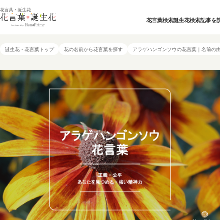
花言葉・誕生花
花言葉検索
誕生花検索
記事を
誕生花・花言葉トップ
花の名前から花言葉を探す
アラゲハンゴンソウの花言葉｜名前の