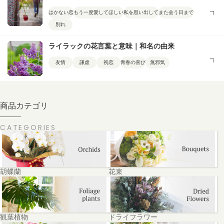
はかない恋
もう一度愛してほしい
私を思い出して
また会う日まで
別れ
ライラックの花言葉と意味｜和名の由来
友情
謙虚
初恋
青春の喜び
無邪気
商品カテゴリ
CATEGORIES
胡蝶蘭
花束
観葉植物
ドライフラワー