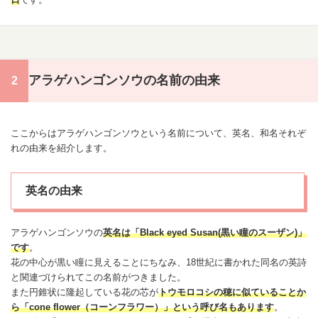
アラゲハンゴンソウの名前の由来
ここからはアラゲハンゴンソウという名前について、英名、和名それぞ
れの由来を紹介します。
英名の由来
アラゲハンゴンソウの
英名は「Black eyed Susan(黒い瞳のスーザン)」
です
。
花の中心が黒い瞳に見えることにちなみ、18世紀に書かれた同名の英詩
と関連づけられてこの名前がつきました。
また円錐状に隆起している花の芯が
トウモロコシの穂に似ていることか
ら「cone flower（コーンフラワー）」という呼び名もあります
。