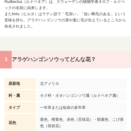
Rudbeckia（ルドベキア）は、スウェーデンの植物学者オロフ・ルドベ
ックの名前に由来します。
またhirta（ヒルタ）はラテン語で「毛深い」「短い剛毛のある」という
意味を持ち、アラゲハンゴンソウの茎や葉に毛が生えているところから
命名されました。
アラゲハンゴンソウってどんな花？
原産地
北アメリカ
科・属
キク科・オオハンゴンソウ属（ルドベキア属）
タイプ
一年草または短命の多年草
黄色、橙黄色、赤色（舌状花）・暗紫色、こげ茶
花色
色（筒状花）