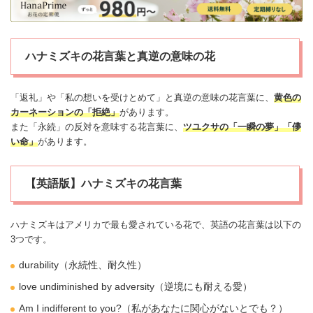
ハナミズキの花言葉と真逆の意味の花
「返礼」や「私の想いを受けとめて」と真逆の意味の花言葉に、
黄色の
カーネーション
の「拒絶」
があります。
また「永続」の反対を意味する花言葉に、
ツユクサ
の「一瞬の夢」「儚
い命」
があります。
【英語版】ハナミズキの花言葉
ハナミズキはアメリカで最も愛されている花で、英語の花言葉は以下の
3つです。
durability（永続性、耐久性）
love undiminished by adversity（逆境にも耐える
愛
）
Am I indifferent to you?（私があなたに関心がないとでも？）