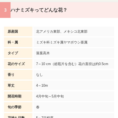
ハナミズキってどんな花？
原産国
北アメリカ東部、メキシコ北東部
科・属
ミズキ科ミズキ属
ヤマボウシ
亜属
タイプ
落葉高木
花のサイズ
7～10 cm（総苞片を含む）花の直径は約0.5cm
香り
なし
草丈
4～10m
開花時期
4月中旬～5月中旬
旬の季節
春
花持ち日数
5～7日程度