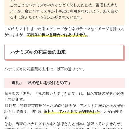
このことでハナミズキの木がひどく悲しんだため、復活したキリ
ストが二度とハナミズキが十字架に利用されないよう、細く曲が
る木に変えたという伝説が残されています。
このキリストにまつわるエピソードからネガティブなイメージを持つ人
がいますが、
花言葉に
怖い
意味合いはありません
。
ハナミズキの花言葉の由来
ハナミズキの花言葉の由来は、以下の通りです。
「返礼」「私の想いを受けとめて」
花言葉の「返礼」「私の想いを受けとめて」は、日米友好の歴史が関係
しています。
1912年、当時東京市長だった尾崎行雄氏が、アメリカに桜の木を友好の
証として贈り、3年後に
返礼としてハナミズキが贈られた
ことが由来で
す。
なお、当時のハナミズキの原木はほとんど日本には残っていませんが、