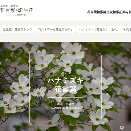
花言葉・誕生花
花言葉検索
誕生花検索
記事を
誕生花・花言葉トップ
花の名前から花言葉を探す
ハナミズキの花言葉｜「返礼」「永続