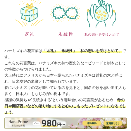
ハナミズキの
花言葉
は
「返礼」「永続性」「私の想いを受けとめて」
で
す。
これらの花言葉は、ハナミズキの持つ歴史的なエピソードと樹木として
の特徴からつけられました。
大正時代にアメリカから日本へ贈られたハナミズキは返礼の木と呼ば
れ、日米友好の象徴として知られています。
春にハナミズキの花が咲いているのを見ると、同名の歌を思い出す人も
多く、日本人にもなじみ深い樹木です。
感謝
の気持ちや”長続きする”という意味合いの花言葉があるため、
母の
日や開店祝いなどの贈り物にすると心のこもったプレゼントになるでし
ょう
。