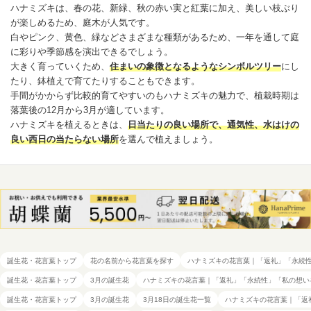
ハナミズキは、春の花、新緑、秋の赤い実と紅葉に加え、美しい枝ぶり
が楽しめるため、庭木が人気です。
白やピンク、黄色、緑などさまざまな種類があるため、一年を通して庭
に彩りや季節感を演出できるでしょう。
大きく育っていくため、
住まいの象徴となるようなシンボルツリー
にし
たり、鉢植えで育てたりすることもできます。
手間がかからず比較的育てやすいのもハナミズキの魅力で、植栽時期は
落葉後の12月から3月が適しています。
ハナミズキを植えるときは、
日当たりの良い場所で、通気性、水はけの
良い西日の当たらない場所
を選んで植えましょう。
誕生花・花言葉トップ
花の名前から花言葉を探す
ハナミズキの花言葉｜「返礼」「永続
誕生花・花言葉トップ
3月の誕生花
ハナミズキの花言葉｜「返礼」「永続性」「私の想い
誕生花・花言葉トップ
3月の誕生花
3月18日の誕生花一覧
ハナミズキの花言葉｜「返