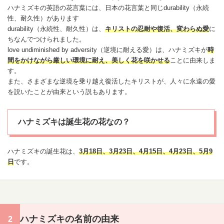
ハナミズキの英語の花言葉には、日本の花言葉と同じdurability（永続
性、耐久性）があります
durability（永続性、耐久性）は、
キリストの忍耐や復活、変わらぬ
愛
に
ちなんでつけられました。
love undiminished by adversity（逆境に耐える
愛
）は、ハナミズキが
時
間をかけながら厳しい環境に耐え、美しく花を咲かせる
ことに由来しま
す。
また、さまざまな逆境を乗り越え復活したキリストが、人々に永遠の愛
を説いたことが由来という説もあります。
ハナミズキは誕生花の花なの？
ハナミズキの
誕生花
は、
3月18日
、
3月23日
、
4月15日
、
4月23日
、
5月9
日
です。
ハナミズキの名前の由来