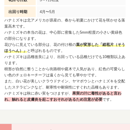
出回り時期
4月〜5月
ハナミズキは北アメリカが原産の、春から初夏にかけて花を咲かせる落
葉高木です。
ハナミズキの本当の花は、中心部に密集した5mm程度の小さい黄緑色
の部分になります。
花びらに見えている部分は、花の付け根の
葉が変形した「総苞片（そう
ほうへん）」
と呼ばれるものです。
ハナミズキは品種改良により、出回っている品種だけでも10種類以上あ
ります。
樹形が自然に整うことから街路樹や庭木で人気があり、紅色の可愛らし
い色のチェロキーチーフは遠くから見ても華やかです。
また、白い花が美しいクラウドナイン、
ヤマボウシ
とハナミズキを交配
したステラピンクなど、耐寒性や耐病性にすぐれた品種もあります。
ハナミズキは秋に赤い実をつけますが、
果実の汁に毒性があると言わ
れ、触れると皮膚炎を起こすおそれがあるため注意が必要
です。