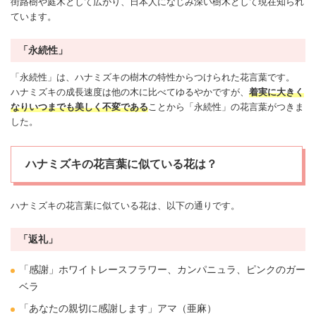
街路樹や庭木として広がり、日本人になじみ深い樹木として現在知られ
ています。
「永続性」
「永続性」は、ハナミズキの樹木の特性からつけられた花言葉です。
ハナミズキの成長速度は他の木に比べてゆるやかですが、
着実に大きく
なりいつまでも美しく不変である
ことから「永続性」の花言葉がつきま
した。
ハナミズキの花言葉に似ている花は？
ハナミズキの花言葉に似ている花は、以下の通りです。
「返礼」
「
感謝
」ホワイト
レースフラワー
、
カンパニュラ
、ピンクの
ガー
ベラ
「あなたの親切に
感謝
します」アマ（亜麻）