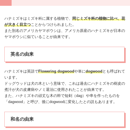
ハナミズキはミズキ科に属する植物で、
同じミズキ科の植物に比べ、花
が大きく目立つ
ことからつけられました。
また別名のアメリカ
ヤマボウシ
は、アメリカ原産のハナミズキが日本の
ヤマボウシ
に似ていることが由来です。
英名の由来
ハナミズキは英語で
Flowering dogwood
や単に
dogwood
とも呼ばれて
います。
ドッグウッドは犬の木という意味で、これは過去にハナミズキの樹皮の
煮汁が犬の皮膚病やノミ退治に使用されたことが由来です。
また、ハナミズキの頑丈な木の幹で短剣（dag）や串を作ったものを
「dagwood」と呼び、後にdogwoodに変化したとの説もあります。
和名の由来