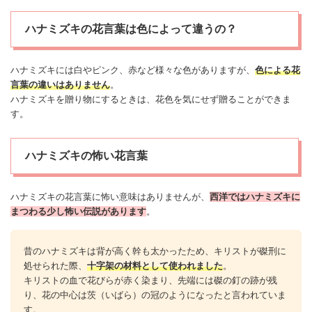
ハナミズキの花言葉は色によって違うの？
ハナミズキには白やピンク、赤など様々な色がありますが、
色による花
言葉の違いはありません
。
ハナミズキを贈り物にするときは、花色を気にせず贈ることができま
す。
ハナミズキの怖い花言葉
ハナミズキの花言葉に
怖い
意味はありませんが、
西洋ではハナミズキに
まつわる少し
怖い
伝説があります
。
昔のハナミズキは背が高く幹も太かったため、キリストが磔刑に
処せられた際、
十字架の材料として使われました
。
キリストの血で花びらが赤く染まり、先端には磔の釘の跡が残
り、花の中心は茨（いばら）の冠のようになったと言われていま
す。