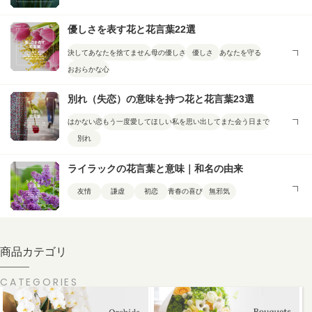
優しさを表す花と花言葉22選
決してあなたを捨てません
母の優しさ
優しさ
あなたを守る
おおらかな心
別れ（失恋）の意味を持つ花と花言葉23選
はかない恋
もう一度愛してほしい
私を思い出して
また会う日まで
別れ
ライラックの花言葉と意味｜和名の由来
友情
謙虚
初恋
青春の喜び
無邪気
商品カテゴリ
CATEGORIES