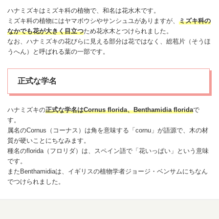
ハナミズキはミズキ科の植物で、和名は花水木です。
ミズキ科の植物には
ヤマボウシ
や
サンシュユ
がありますが、
ミズキ科の
なかでも花が大きく目立つ
ため花水木とつけられました。
なお、ハナミズキの花びらに見える部分は花ではなく、総苞片（そうほ
うへん）と呼ばれる葉の一部です。
正式な学名
ハナミズキの
正式な学名はCornus florida、Benthamidia florida
で
す。
属名のCornus（コーナス）は角を意味する「cornu」が語源で、木の材
質が硬いことにちなみます。
種名のflorida（フロリダ）は、スペイン語で「花いっぱい」という意味
です。
またBenthamidiaは、イギリスの植物学者ジョージ・ベンサムにちなん
でつけられました。