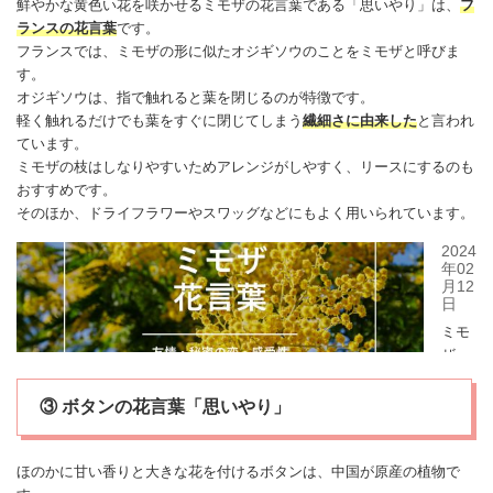
鮮やかな黄色い花を咲かせる
ミモザ
の花言葉である「思いやり」は、
フ
ランスの花言葉
です。
フランスでは、
ミモザ
の形に似た
オジギソウ
のことを
ミモザ
と呼びま
す。
オジギソウ
は、指で触れると葉を閉じるのが特徴です。
軽く触れるだけでも葉をすぐに閉じてしまう
繊細さに由来した
と言われ
ています。
ミモザ
の枝はしなりやすいためアレンジがしやすく、リースにするのも
おすすめです。
そのほか、ドライフラワーやスワッグなどにもよく用いられています。
③ ボタンの花言葉「思いやり」
ほのかに甘い香りと大きな花を付けるボタンは、中国が原産の植物で