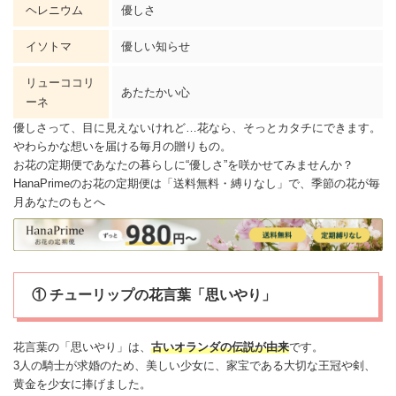
ヘレニウム
優しさ
イソトマ
優しい知らせ
リューココリ
あたたかい心
ーネ
優しさって、目に見えないけれど…花なら、そっとカタチにできます。
やわらかな想いを届ける毎月の贈りもの。
お花の定期便であなたの暮らしに“優しさ”を咲かせてみませんか？
HanaPrimeのお花の定期便
は「送料無料・縛りなし」で、季節の花が毎
月あなたのもとへ
① チューリップの花言葉「思いやり」
花言葉の「思いやり」は、
古いオランダの伝説が由来
です。
3人の騎士が求婚のため、美しい少女に、家宝である大切な王冠や剣、
黄金を少女に捧げました。