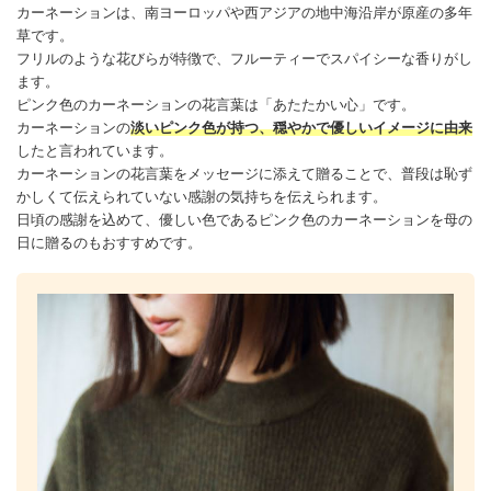
カーネーション
は、南ヨーロッパや西アジアの地中海沿岸が原産の多年
草です。
フリルのような花びらが特徴で、フルーティーでスパイシーな香りがし
ます。
ピンク色の
カーネーション
の花言葉は「あたたかい心」です。
カーネーション
の
淡いピンク色が持つ、穏やかで優しいイメージに由来
したと言われています。
カーネーション
の花言葉を
メッセージ
に添えて贈ることで、普段は恥ず
かしくて伝えられていない
感謝
の気持ちを伝えられます。
日頃の
感謝
を込めて、優しい色であるピンク色の
カーネーション
を母の
日に贈るのもおすすめです。