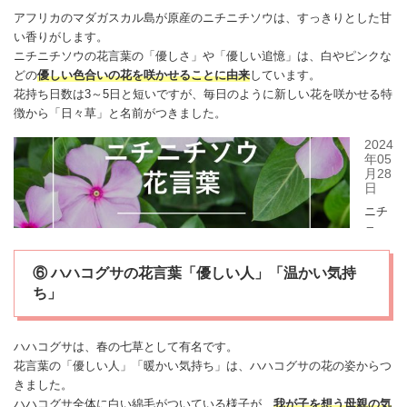
アフリカのマダガスカル島が原産の
ニチニチソウ
は、すっきりとした甘
い香りがします。
ニチニチソウ
の花言葉の「優しさ」や「優しい追憶」は、白やピンクな
どの
優しい色合いの花を咲かせることに由来
しています。
花持ち日数は3～5日と短いですが、毎日のように新しい花を咲かせる特
徴から「日々草」と名前がつきました。
⑥ ハハコグサの花言葉「優しい人」「温かい気持
ち」
ハハコグサ
は、春の七草として有名です。
花言葉の「優しい人」「暖かい気持ち」は、
ハハコグサ
の花の姿からつ
きました。
ハハコグサ
全体に白い綿毛がついている様子が、
我が子を想う母親の気