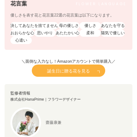
花言葉
FLOWER
LANGUAGE
優しさを表す花と花言葉22選の花言葉は以下になります。
決してあなたを捨てません
母の優しさ
優しさ
あなたを守る
おおらかな心
思いやり
あたたかい心
柔和
陽気で優しい
心遣い
＼面倒な入力なし！Amazonアカウントで簡単購入／
誕生日に贈る花を見る
監修者情報
株式会社HanaPrime｜フラワーデザイナー
齋藤康兼