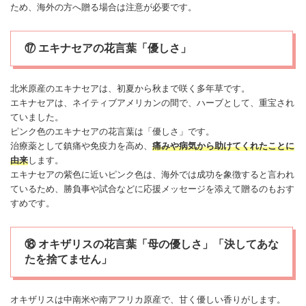
ため、海外の方へ贈る場合は注意が必要です。
⑰ エキナセアの花言葉「優しさ」
北米原産の
エキナセア
は、初夏から秋まで咲く多年草です。
エキナセア
は、ネイティブアメリカンの間で、ハーブとして、重宝され
ていました。
ピンク色の
エキナセア
の花言葉は「優しさ」です。
治療薬として鎮痛や免疫力を高め、
痛みや病気から
助けて
くれたこと
に
由来
します。
エキナセア
の紫色に近いピンク色は、海外では成功を象徴すると言われ
ているため、勝負事や試合などに応援
メッセージ
を添えて贈るのもおす
すめです。
⑱ オキザリスの花言葉「母の優しさ」「決してあな
たを捨てません」
オキザリス
は中南米や南アフリカ原産で、甘く優しい香りがします。