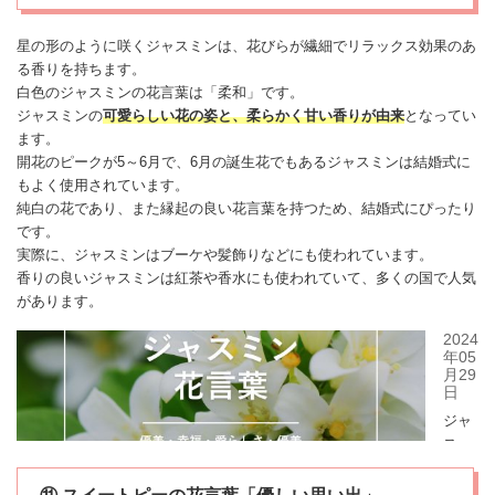
星の形のように咲く
ジャスミン
は、花びらが繊細でリラックス効果のあ
る香りを持ちます。
白色の
ジャスミン
の花言葉は「柔和」です。
ジャスミン
の
可愛らしい花の姿と、柔らかく甘い香りが由来
となってい
ます。
開花のピークが5～6月で、6月の
誕生花
でもある
ジャスミン
は結婚式に
もよく使用されています。
純白の花であり、また縁起の良い花言葉を持つため、結婚式にぴったり
です。
実際に、
ジャスミン
はブーケや髪飾りなどにも使われています。
香りの良い
ジャスミン
は紅茶や香水にも使われていて、多くの国で人気
があります。