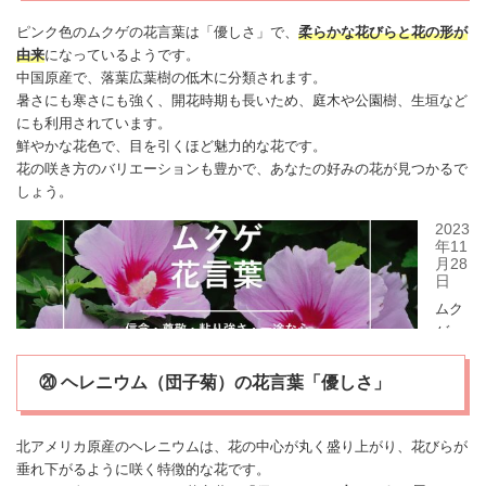
ピンク色の
ムクゲ
の花言葉は「優しさ」で、
柔らかな花びらと花の形が
由来
になっているようです。
中国原産で、落葉広葉樹の低木に分類されます。
暑さにも寒さにも強く、開花時期も長いため、庭木や公園樹、生垣など
にも利用されています。
鮮やかな花色で、目を引くほど魅力的な花です。
花の咲き方のバリエーションも豊かで、あなたの好みの花が見つかるで
しょう。
⑳ ヘレニウム（団子菊）の花言葉「優しさ」
北アメリカ原産のヘレニウムは、花の中心が丸く盛り上がり、花びらが
垂れ下がるように咲く特徴的な花です。