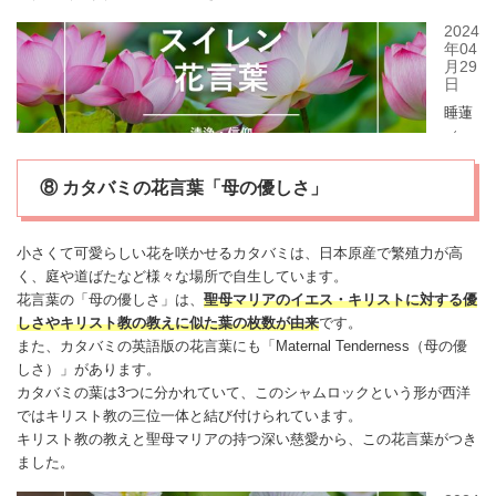
⑧ カタバミの花言葉「母の優しさ」
小さくて可愛らしい花を咲かせる
カタバミ
は、日本原産で繁殖力が高
く、庭や道ばたなど様々な場所で自生しています。
花言葉の「母の優しさ」は、
聖母マリアのイエス・キリストに対する優
しさやキリスト教の教えに似た葉の枚数が由来
です。
また、
カタバミ
の英語版の花言葉にも「Maternal Tenderness（母の優
しさ）」があります。
カタバミ
の葉は3つに分かれていて、このシャムロックという形が西洋
ではキリスト教の三位一体と結び付けられています。
キリスト教の教えと聖母マリアの持つ深い慈愛から、この花言葉がつき
ました。