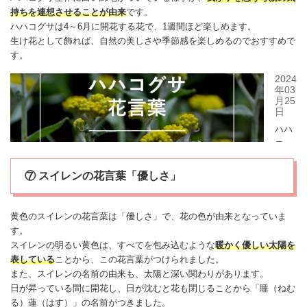
持ちを連想させることが由来
です。
ハハコグサ
は4～6月に開花する花で、1週間ほど楽しめます。
生け花として飾れば、自然の美しさや季節感を楽しめるのでおすすめで
す。
⑦ スイレンの花言葉「優しさ」
黄色の
スイレン
の花言葉は「優しさ」で、花の色が由来となっていま
す。
スイレン
の明るい黄色は、すべてを包み込むような
暖かく優しい太陽を
表している
ことから、この花言葉がつけられました。
また、スイレンの名前の由来も、太陽と深い関わりがあります。
日が昇っている間に開花し、日が沈むと花も閉じることから「睡（ねむ
る）蓮（はす）」の名前がつきました。