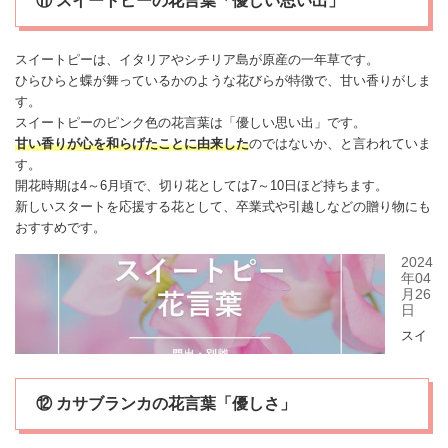
⑪ スイートピーの花言葉「優しい思い出」
スイートピー
は、イタリアやシチリア島が原産の一年草です。
ひらひらと蝶が舞っているかのような花びらが特徴で、甘い香りがしま
す。
スイートピー
のピンク色の花言葉は「優しい思い出」です。
甘い香りが心を和らげたこと
に由来した
のではないか、と言われていま
す。
開花時期は4～6月頃で、切り花としては7～10日ほど持ちます。
新しいスタートを応援する花として、卒業式や引越しなどの贈り物にも
おすすめです。
⑫ カサブランカの花言葉「優しさ」