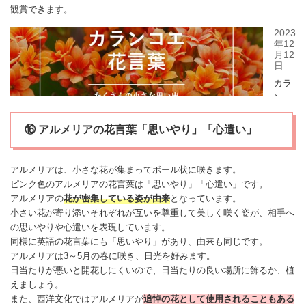
観賞できます。
⑯ アルメリアの花言葉「思いやり」「心遣い」
アルメリア
は、小さな花が集まってボール状に咲きます。
ピンク色の
アルメリア
の花言葉は「思いやり」「心遣い」です。
アルメリア
の
花が密集している姿
が由来
となっています。
小さい花が寄り添いそれぞれが互いを尊重して美しく咲く姿が、相手へ
の思いやりや心遣いを表現しています。
同様に英語の花言葉にも「思いやり」があり、由来も同じです。
アルメリア
は3～5月の春に咲き、日光を好みます。
日当たりが悪いと開花しにくいので、日当たりの良い場所に飾るか、植
えましょう。
また、西洋文化では
アルメリア
が
追悼の花として使用されることもある