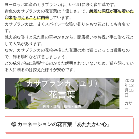
ヨーロッパ原産の
カサブランカ
は、6～8月に咲く多年草です。
赤色の
カサブランカ
の花言葉は「優しさ」で、
綺麗な深紅が
落ち着いた
印象を与えることに由来
しています。
カサブランカ
は、甘くスパイシーな強い香りをもつ花としても有名で
す。
魅力的な香りと見た目の華やかさから、開店祝いやお祝い事に贈る花と
して人気があります。
なお、
カサブランカ
の花粉や挿した花瓶の水は猫にとっては猛毒なの
で、飾る場所など注意しましょう。
どの成分が猫に影響するのかまだ解明されていないため、猫を飼ってい
る人に贈るのは控えたほうが安心です。
⑬ カーネーションの花言葉「あたたかい心」