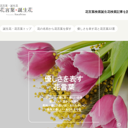
花言葉・誕生花
花言葉検索
誕生花検索
記事を
誕生花・花言葉トップ
花の名前から花言葉を探す
優しさを表す花と花言葉22選