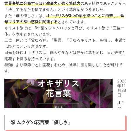
世界各地に分布するほど生命力が強く繁殖力
のある植物であることから
「決してあなたを捨てません」という花言葉がつきました。
また「母の優しさ」は、
オキザリス
が3つの葉を持つことに由来し、聖
母マリアの深い慈愛に関連する
とされています。
キリスト教では、3つ葉をシャムロックと呼び、キリスト教で「三位一
体」を表すとされています。
三位一体とは「父なる神」「聖霊」「子なるキリスト」を指し、本質で
はひとつという意味です。
日光を好む
オキザリス
は、雨天や夜などは静かに花を閉じ、日が差すと
開花する特徴を持っています。
種類により季節ごとに開花するため、通年に渡り楽しむことが可能で
す。
⑲ ムクゲの花言葉「優しさ」