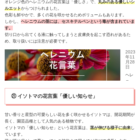
オレンジ色のヘレニウムの花言葉は「優しさ」で、
丸みのある優しいシ
ルエット
からつけられました。
色彩も鮮やかで、多くの花を咲かせるためボリュームもあります。
しかし、
ヘレニウムの茎には、セスキテルペンという毒が含まれていま
す。
切り口から出てくる液に触ってしまうと皮膚炎を起こす恐れがあるた
め、取り扱いには注意が必要です。
㉑ イソトマの花言葉「優しい知らせ」
甘い香りと星型の可愛らしい花を多く咲かせる
イソトマ
は、開花期間が
長く、園芸品種として人気のある植物です。
イソトマ
の「優しい知らせ」という花言葉は、
茎が伸びる様子に由来
し
ています。