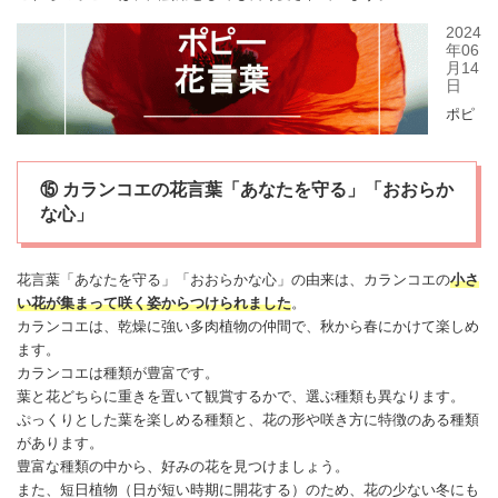
⑮ カランコエの花言葉「あなたを守る」「おおらか
な心」
花言葉「あなたを守る」「おおらかな心」の由来は、
カランコエ
の
小さ
い花が集まって咲く姿からつけられました
。
カランコエ
は、乾燥に強い多肉植物の仲間で、秋から春にかけて楽しめ
ます。
カランコエ
は種類が豊富です。
葉と花どちらに重きを置いて観賞するかで、選ぶ種類も異なります。
ぷっくりとした葉を楽しめる種類と、花の形や咲き方に特徴のある種類
があります。
豊富な種類の中から、好みの花を見つけましょう。
また、短日植物（日が短い時期に開花する）のため、花の少ない冬にも