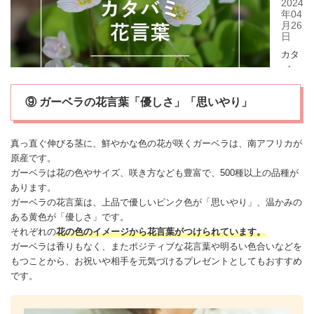
⑨ ガーベラの花言葉「優しさ」「思いやり」
真っ直ぐ伸びる茎に、鮮やかな色の花が咲く
ガーベラ
は、南アフリカが
原産です。
ガーベラ
は花の色やサイズ、咲き方なども豊富で、500種以上の品種が
あります。
ガーベラ
の花言葉は、上品で優しいピンク色が「思いやり」、温かみの
ある黄色が「優しさ」です。
それぞれの
花の色のイメージ
から花言葉がつけられています。
ガーベラ
は香りもなく、またポジティブな花言葉や明るい色合いなどを
もつことから、お祝いや相手を元気づけるプレゼントとしてもおすすめ
です。