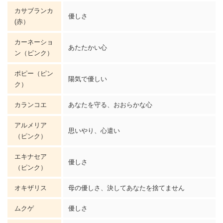
カサブランカ
優しさ
(赤）
カーネーショ
あたたかい心
ン
（ピンク）
ポピー
（ピン
陽気で優しい
ク）
カランコエ
あなたを守る、おおらかな心
アルメリア
思いやり、心遣い
（ピンク）
エキナセア
優しさ
（ピンク）
オキザリス
母の優しさ、決してあなたを捨てません
ムクゲ
優しさ