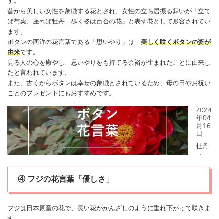
す。
昔から美しい女性を象徴する花とされ、女性の立ち居振る舞いが「立て
ば
芍薬
、座れば牡丹、歩く姿は百合の花」と表す花として形容されてい
ます。
ボタンの西洋の花言葉である「思いやり」は、
美しく咲くボタンの姿が
由来
です。
見る人の心を癒やし、思いやりをも持てる余裕が生まれたことに由来し
たと言われています。
また、古くからボタンは
幸せ
の象徴とされているため、母の日やお祝い
ごとのプレゼントにもおすすめです。
④ フジの花言葉「優しさ」
フジ
は日本原産の花で、長い花がかんざしのように垂れ下がって咲きま
す。