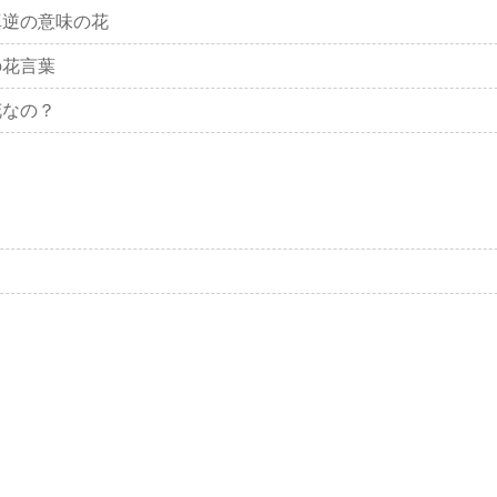
真逆の意味の花
の花言葉
花なの？