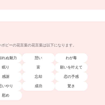
いポピーの花言葉の花言葉は以下になります。
知れぬ魅力
憩い
わが毒
眠り
富
願いを叶えて
感謝
忘却
恋の予感
思いやり
成功
驚き
慰め