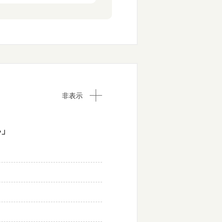
非表示
い」