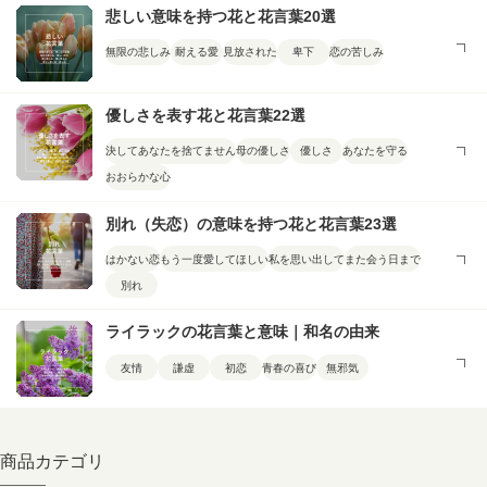
悲しい意味を持つ花と花言葉20選
無限の悲しみ
耐える愛
見放された
卑下
恋の苦しみ
優しさを表す花と花言葉22選
決してあなたを捨てません
母の優しさ
優しさ
あなたを守る
おおらかな心
別れ（失恋）の意味を持つ花と花言葉23選
はかない恋
もう一度愛してほしい
私を思い出して
また会う日まで
別れ
ライラックの花言葉と意味｜和名の由来
友情
謙虚
初恋
青春の喜び
無邪気
商品カテゴリ