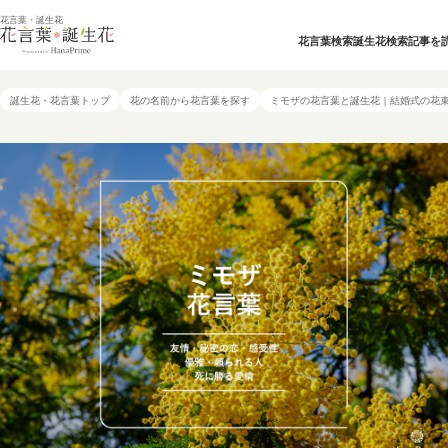
花言葉・誕生花
花言葉検索
誕生花検索
記事を
誕生花・花言葉トップ
花の名前から花言葉を探す
ミモザの花言葉と誕生花｜結婚式の花