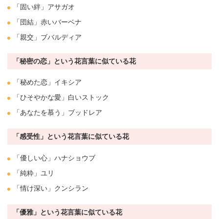
「固い
絆
」
アサガオ
「団結」赤い
バーベナ
「親交」ブバルディア
「秘密の恋」という花言葉に似ている花
「秘めた恋」
イキシア
「ひそやかな
愛
」白い
ストック
「あなたを慕う」ブッドレア
「感受性」という花言葉に似ている花
「優しい心」ハ
ナシ
ョウブ
「純粋」
ユリ
「情け深い」
クンシラン
「優雅」という花言葉に似ている花