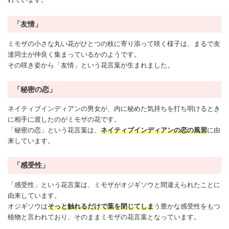
「友情」
ミモザの小さな丸い花がひとつの枝に寄り添って咲く様子は、まるで友
達同士が仲良く集まっているかのようです。
その咲き姿から「
友情
」という花言葉が生まれました。
「秘密の恋」
ネイティブインディアンの男女が、内に秘めた気持ちを打ち明けるとき
に相手に渡したのがミモザの花です。
「秘密の恋」という花言葉は、
ネイティブインディアンの恋の風習
に由
来しています。
「感受性」
「感受性」という花言葉は、ミモザが
オジギソウ
と間違えられたことに
由来しています。
オジギソウ
は
そっと触れるだけで葉を閉じてしま
う豊かな感受性をもつ
植物と言われており、そのままミモザの花言葉となっています。