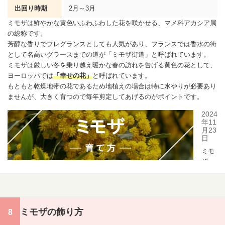
出回り時期
2月～3月
ミモザは鮮やかな黄色いふわふわした花を咲かせる、マメ科アカシア属
の総称です。
芳醇な香りでフレグランスとしても人気があり、フランスでは香水の街
として名高いグラースまでの道が「ミモザ街道」と呼ばれています。
ミモザは厳しい冬を乗り越え暖かな春の訪れを告げる黄色の花として、
ヨーロッパでは
「
幸せ
の花」
と呼ばれています。
もともと乾燥地帯の花であるため地植えの場合は特に水やりが必要あり
ませんが、大きく育つので毎年剪定してあげるのがポイントです。
ミモザの飾り方