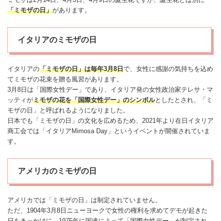
「ミモザの日」
があります。
イタリアのミモザの日
イタリアの
「ミモザの日」は毎年
3月8日
で、女性に感謝の気持ちを込め
てミモザの花束を贈る風習があります。
3月8日は「国際女性デー」であり、イタリア発の女性政治家テレサ・マ
ッティが
ミモザの花を「国際女性デー」の
シンボル
としたとされ、「ミ
モザの日」と呼ばれるようになりました。
日本でも「ミモザの日」の文化を広めるため、2021年より在日イタリア
商工会では「イタリアMimosa Day」というイベントが開催されていま
す。
アメリカのミモザの日
アメリカでは「ミモザの日」は制定されていません。
ただ、1904年3月8日ニューヨークで女性の権利を求めてデモが起きた
日をきっかけに、1975年に国連によって「国際女性デー」が制定され、