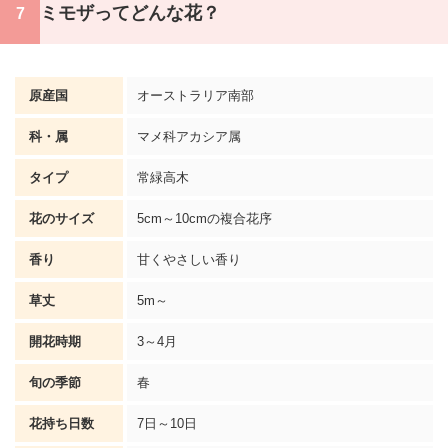
ミモザってどんな花？
原産国
オーストラリア南部
科・属
マメ科アカシア属
タイプ
常緑高木
花のサイズ
5cm～10cmの複合花序
香り
甘くやさしい香り
草丈
5m～
開花時期
3～4月
旬の季節
春
花持ち日数
7日～10日