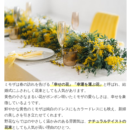
ミモザは春の訪れを告げる
「
幸せ
の花」「幸運を運ぶ花」
と呼ばれ、結
婚式にふさわしく花束としても人気があります。
黄色の小さなまるい花がポンポン咲いたミモザの愛らしさは、
幸せ
を象
徴しているようです。
鮮やかな黄色のミモザは純白のドレスにもカラードレスにも映え、新婦
の美しさを引き立たせてくれます。
野花ならではのやさしく温かみのある雰囲気は、
ナチュラルテイストの
花束
としても人気が高い理由のひとつ。