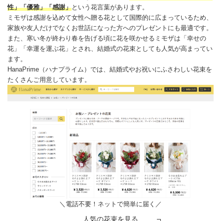
性」「優雅」「
感謝
」
という
花言葉
があります。
ミモザは
感謝
を込めて女性へ贈る花として国際的に広まっているため、
家族や友人だけでなくお世話になった方へのプレゼントにも最適です。
また、寒い冬が終わり春を告げる頃に花を咲かせるミモザは「
幸せ
の
花」「幸運を運ぶ花」とされ、結婚式の
花束
としても人気が高まってい
ます。
HanaPrime（ハナプライム）
では、結婚式やお祝いにふさわしい
花束
を
たくさんご用意しています。
＼電話不要！ネットで簡単に届く／
人気の花束を見る