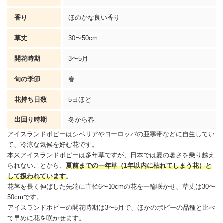
香り
ほのかな良い香り
草丈
30〜50cm
開花時期
3〜5月
旬の季節
春
花持ち日数
5日ほど
出回り時期
冬から春
アイスランドポピーはシベリアやヨーロッパの亜寒帯などに自生してい
て、冷涼な気候を好む花です。
本来アイスランドポピーは多年草ですが、日本では夏の暑さを乗り越え
られないことから、
夏前までの一年草（1年以内に枯れてしまう花）と
して扱われています
。
花茎を長く伸ばした先端に直径6〜10cmの花を一輪咲かせ、草丈は30〜
50cmです。
アイスランドポピーの開花時期は3〜5月で、ほかのポピーの品種と比べ
て早めに花を咲かせます。