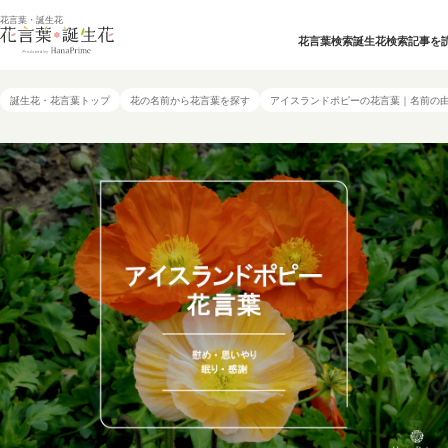
花言葉・誕生花
花言葉検索
誕生花検索
記事を
誕生花・花言葉トップ
花の名前から花言葉を探す
アイスランドポピーの花言葉｜名前の