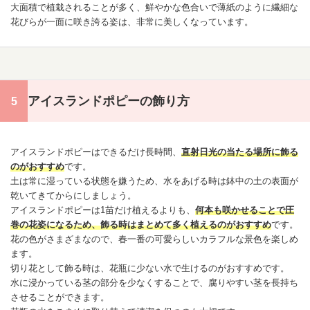
大面積で植栽されることが多く、鮮やかな色合いで薄紙のように繊細な
花びらが一面に咲き誇る姿は、非常に美しくなっています。
アイスランドポピーの飾り方
アイスランドポピーはできるだけ長時間、
直射日光の当たる場所に飾る
のがおすすめ
です。
土は常に湿っている状態を嫌うため、水をあげる時は鉢中の土の表面が
乾いてきてからにしましょう。
アイスランドポピーは1苗だけ植えるよりも、
何本も咲かせることで圧
巻の花姿になるため、飾る時はまとめて多く植えるのがおすすめ
です。
花の色がさまざまなので、春一番の可愛らしいカラフルな景色を楽しめ
ます。
切り花として飾る時は、花瓶に少ない水で生けるのがおすすめです。
水に浸かっている茎の部分を少なくすることで、腐りやすい茎を長持ち
させることができます。