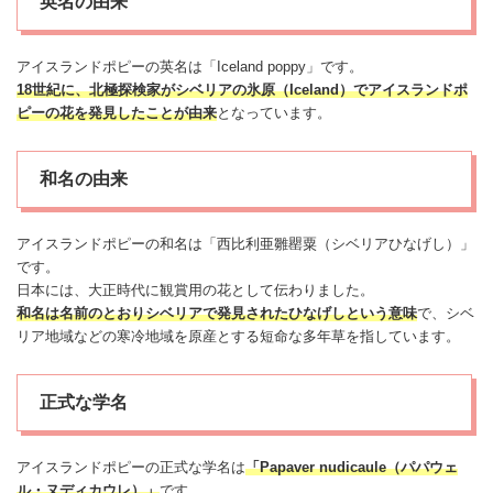
英名の由来
アイスランドポピーの英名は「Iceland poppy」です。
18世紀に、北極探検家がシベリアの氷原（Iceland）でアイスランドポ
ピーの花を発見したことが由来
となっています。
和名の由来
アイスランドポピーの和名は「西比利亜雛罌粟（シベリアひなげし）」
です。
日本には、大正時代に観賞用の花として伝わりました。
和名は名前のとおりシベリアで発見されたひなげしという意味
で、シベ
リア地域などの寒冷地域を原産とする短命な多年草を指しています。
正式な学名
アイスランドポピーの正式な学名は
「Papaver nudicaule（パパウェ
ル・ヌディカウレ）」
です。