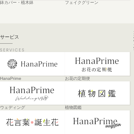
鉢カバー・植木鉢
フェイクグリーン
PA
サービス
SERVICES
HanaPrime
お花の定期便
ウェディング
植物図鑑