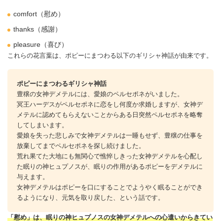
comfort（慰め）
thanks（感謝）
pleasure（喜び）
これらの花言葉は、ポピーにまつわる以下のギリシャ神話が由来です。
ポピーにまつわるギリシャ神話
豊穣の女神デメテルには、愛娘のペルセポネがいました。
冥王ハーデスがペルセポネに恋をし何度か求婚しますが、女神デ
メテルに認めてもらえないことからある日突然ペルセポネを略奪
してしまいます。
愛娘を失った悲しみで女神デメテルは一睡もせず、豊穣の仕事を
放棄してまでペルセポネを探し続けました。
荒れ果てた大地にも無関心で憔悴しきった女神デメテルを心配し
た眠りの神ヒュプノスが、眠りの作用があるポピーをデメテルに
与えます。
女神デメテルはポピーを口にすることでようやく眠ることができ
るようになり、元気を取り戻した、という話です。
「慰め」は、眠りの神ヒュプノスの女神デメテルへの心遣いからきてい