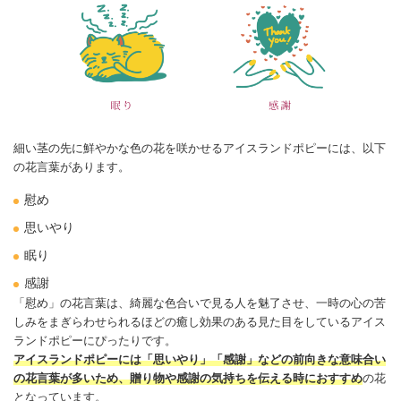
細い茎の先に鮮やかな色の花を咲かせるアイスランド
ポピー
には、以下
の
花言葉
があります。
慰め
思いやり
眠り
感謝
「慰め」の花言葉は、綺麗な色合いで見る人を魅了させ、一時の心の苦
しみをまぎらわせられるほどの癒し効果のある見た目をしているアイス
ランド
ポピー
にぴったりです。
アイスランド
ポピー
には「思いやり」「
感謝
」などの前向きな意味合い
の花言葉が多いため、贈り物や
感謝
の気持ちを伝える時におすすめ
の花
となっています。