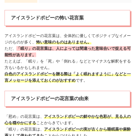
アイスランドポピーの怖い花言葉
アイスランドポピーの花言葉は、全体的に優しくてポジティブなイメー
ジのものが多く、
怖い
意味のものはありません。
ただ、
「眠り」の花言葉は、人によっては間違った意味合いで捉える可
能性があります。
たとえば、「眠り」を「死」や「倒れる」などとマイナスな解釈をする
方もいるかもしれません。
白色のアイスランドポピーを贈る際は「よく眠れますように」などと一
言
メッセージ
を添えておくのがおすすめ
です。
アイスランドポピーの花言葉の由来
「慰め」の花言葉は、
アイスランドポピーの鮮やかな色彩が、見る人の
心を穏やかにする
ことからきています。
「眠り」の花言葉は、
アイスランドポピーの実が古くから睡眠薬や麻酔
薬として使われてきた
ことからつけられました。