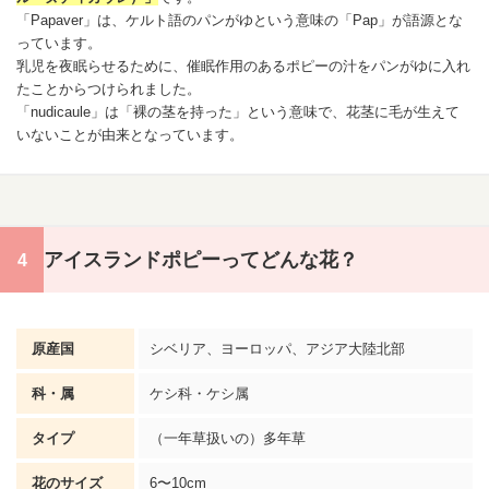
「Papaver」は、ケルト語のパンがゆという意味の「Pap」が語源とな
っています。
乳児を夜眠らせるために、催眠作用のあるポピーの汁をパンがゆに入れ
たことからつけられました。
「nudicaule」は「裸の茎を持った」という意味で、花茎に毛が生えて
いないことが由来となっています。
アイスランドポピーってどんな花？
原産国
シベリア、ヨーロッパ、アジア大陸北部
科・属
ケシ科・ケシ属
タイプ
（一年草扱いの）多年草
花のサイズ
6〜10cm