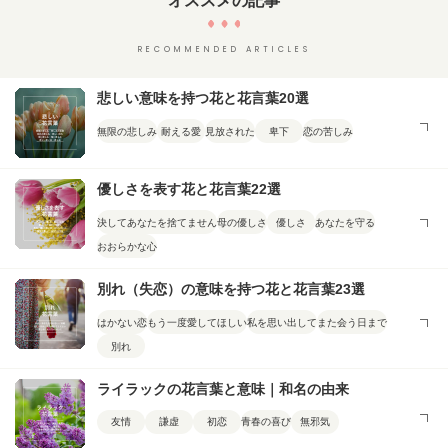
オススメの記事
RECOMMENDED ARTICLES
悲しい意味を持つ花と花言葉20選
無限の悲しみ
耐える愛
見放された
卑下
恋の苦しみ
優しさを表す花と花言葉22選
決してあなたを捨てません
母の優しさ
優しさ
あなたを守る
おおらかな心
別れ（失恋）の意味を持つ花と花言葉23選
はかない恋
もう一度愛してほしい
私を思い出して
また会う日まで
別れ
ライラックの花言葉と意味｜和名の由来
友情
謙虚
初恋
青春の喜び
無邪気