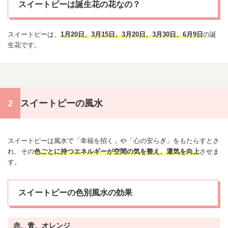
スイートピーは誕生花の花なの？
スイートピーは、
1月20日
、
3月15日
、
3月20日
、
3月30日
、
6月9日
の
誕
生花
です。
スイートピーの風水
スイートピーは風水で「幸福を招く」や「心の安らぎ」をもたらすとさ
れ、その
色ごとに持つエネルギーが空間の気を整え、運気を向上
させま
す。
スイートピーの色別風水の効果
赤、青、オレンジ