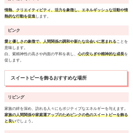
情熱、クリエイティビティ、活力を象徴し、エネルギッシュな活動や情
熱的な行動を促進
します。
ピンク
愛と
優しさ
の象徴で、人間関係の調和や新たな
出会い
に恵まれる
ことを
意味します。
白、紫精神性の高さや内面の平和を表し、
心の安らぎや精神的な成長
を
促します。
スイートピーを飾るおすすめな場所
リビング
家族の
絆
を深め、訪れる人々にもポジティブなエネルギーを与えます。
家族の人間関係や家庭運アップのためピンクの色のスイートピーを飾る
と良い
でしょう。