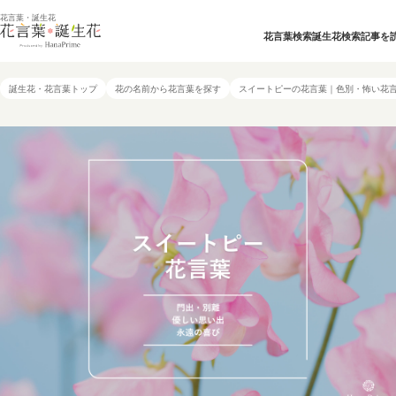
花言葉・誕生花
花言葉検索
誕生花検索
記事を
誕生花・花言葉トップ
花の名前から花言葉を探す
スイートピーの花言葉｜色別・怖い花