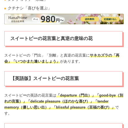
クチナシ
「喜びを運ぶ」
スイートピーの花言葉と真逆の意味の花
スイートピーの「門出」「別離」と真逆の花言葉に
サネカズラの「再
会」「いつかまた逢いましょう」
があります。
【英語版】スイートピーの花言葉
スイートピ
ー
の英語の花言葉は
「departure（門出）」「good-bye（
別
れ
の言葉）」「delicate pleasure（ほのかな喜び）」「tender
memory（優しい思い出）」「blissful pleasure（至福の喜び）」
で
す。