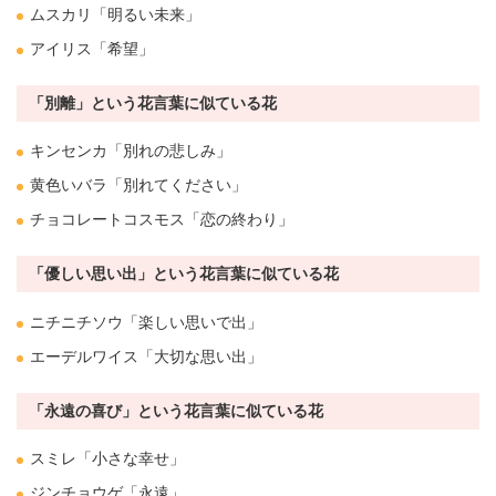
ムスカリ
「明るい未来」
アイリス
「
希望
」
「別離」という花言葉に似ている花
キンセンカ
「
別れ
の悲しみ」
黄色い
バラ
「
別れ
てください」
チョコレートコスモス
「恋の終わり」
「優しい思い出」という花言葉に似ている花
ニチニチソウ
「楽しい思いで出」
エーデルワイス
「大切な思い出」
「永遠の喜び」という花言葉に似ている花
スミレ
「小さな
幸せ
」
ジンチョウゲ
「永遠」