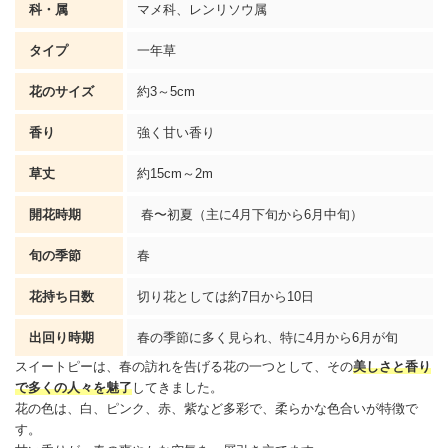
科・属
マメ科、レンリソウ属
タイプ
一年草
花のサイズ
約3～5cm
香り
強く甘い香り
草丈
約15cm～2m
開花時期
春〜初夏（主に4月下旬から6月中旬）
旬の季節
春
花持ち日数
切り花としては約7日から10日
出回り時期
春の季節に多く見られ、特に4月から6月が旬
スイートピーは、春の訪れを告げる花の一つとして、その
美しさと香り
で多くの人々を魅了
してきました。
花の色は、白、ピンク、赤、紫など多彩で、柔らかな色合いが特徴で
す。