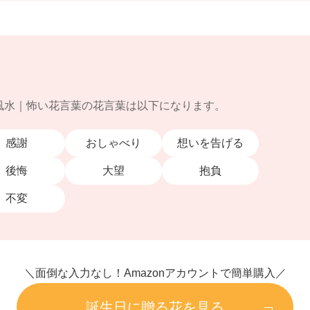
風水｜怖い花言葉の花言葉は以下になります。
感謝
おしゃべり
想いを告げる
後悔
大望
抱負
不変
＼面倒な入力なし！Amazonアカウントで簡単購入／
誕生日に贈る花を見る