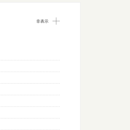
非表示
」