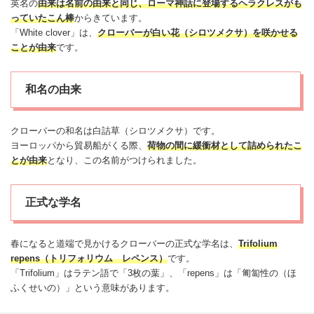
英名の
由来は名前の由来と同じ、ローマ神話に登場するヘラクレスがも
っていたこん棒
からきています。
「White clover」は、
クローバーが白い花（シロツメクサ）を咲かせる
ことが由来
です。
和名の由来
クローバーの和名は白詰草（シロツメクサ）です。
ヨーロッパから貿易船がくる際、
荷物の間に緩衝材として詰められたこ
とが由来
となり、この名前がつけられました。
正式な学名
春になると道端で見かけるクローバーの正式な学名は、
Trifolium
repens（トリフォリウム レペンス）
です。
「Trifolium」はラテン語で「3枚の葉」、「repens」は「匍匐性の（ほ
ふくせいの）」という意味があります。