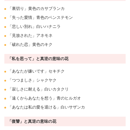
「
裏切り
」黄色の
カサブランカ
「失った愛情」青色の
ペンステモン
「
悲しい
別れ
」白い
ハナニラ
「見放された」
アネモネ
「破れた恋」黄色の
キク
「私を思って」と真逆の意味の花
「あなたが嫌いです」セキチク
「つつましさ」
シャクヤク
「寂しさに耐える」白い
カタクリ
「遠くからあなたを想う」青の
ヒルガオ
「あなたは私の愛を退ける」白い
サザンカ
「復讐」と真逆の意味の花