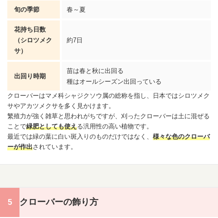
旬の季節
春～夏
花持ち日数
（シロツメク
約7日
サ）
苗は春と秋に出回る
出回り時期
種はオールシーズン出回っている
クローバーはマメ科シャジクソウ属の総称を指し、日本ではシロツメク
サや
アカツメクサ
を多く見かけます。
繁殖力が強く雑草と思われがちですが、刈ったクローバーは土に混ぜる
ことで
緑肥としても使え
る汎用性の高い植物です。
最近では緑の葉に白い斑入りのものだけではなく、
様々な色のクローバ
ーが作出
されています。
クローバーの飾り方