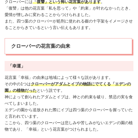
クローバーには
「復讐」という
怖い
花言葉があります
。
「復讐」は他の花言葉「私を思って」や「約束」が叶わなかったとき、
愛情が憎しみに変わることからつけられました。
また、四つ葉のクローバーが処刑に使われる磔の十字架をイメージさせ
ることからきているという言い伝えもあります。
クローバーの花言葉の由来
「幸運」
花言葉「幸福」の由来は地域によって様々な説があります。
その中の1つは
クローバーがアダムとイブの物語にでてくる「エデンの
園」の植物だった
という説です。
神によって創られたアダムとイブは、神との約束を破り、禁忌の実を食
べてしまいました。
エデンの園から追放された際にイブは四つ葉のクローバーを握っていた
と言われています。
ここから、四つ葉のクローバーは悲しみや苦しみがないエデンの園の植
物であり、「幸福」という花言葉がつけられました。