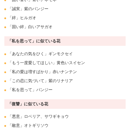
「誠実」紫の
パンジー
「
絆
」
ヒルガオ
「固い
絆
」白い
アサガオ
「私を思って」に似ている花
「あなたの気をひく」ギンモクセイ
「もう一度愛してほしい」黄色い
スイセン
「私の愛は増すばかり」赤い
ナンテン
「この恋に気づいて」紫の
リナリア
「私を思って」
パンジー
「復讐」に似ている花
「悪意」
ロベリア
、サワギキョウ
「敵意」オトギリソウ