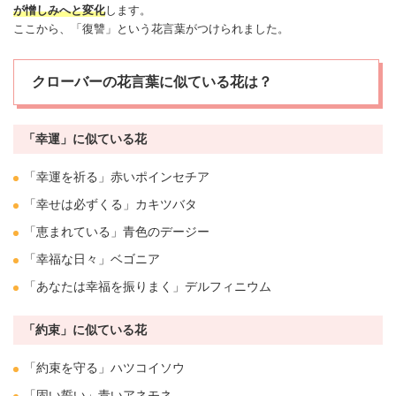
が憎しみへと変化
します。
ここから、「復讐」という花言葉がつけられました。
クローバーの花言葉に似ている花は？
「幸運」に似ている花
「幸運を祈る」赤い
ポインセチア
「
幸せ
は必ずくる」カキツバタ
「恵まれている」青色の
デージー
「幸福な日々」
ベゴニア
「あなたは幸福を振りまく」
デルフィニウム
「約束」に似ている花
「約束を守る」
ハツコイソウ
「固い誓い」青い
アネモネ