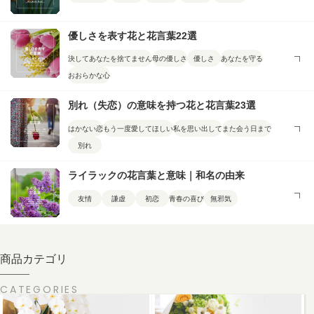
優しさを表す花と花言葉22選
決してあなたを捨てません
母の優しさ
優しさ
あなたを守る
おおらかな心
別れ（失恋）の意味を持つ花と花言葉23選
はかない恋
もう一度愛してほしい
私を思い出して
また会う日まで
別れ
ライラックの花言葉と意味｜和名の由来
友情
謙虚
初恋
青春の喜び
無邪気
商品カテゴリ
CATEGORIES