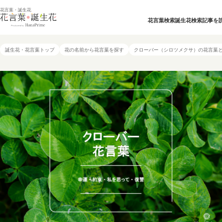
花言葉・誕生花
花言葉検索
誕生花検索
記事を
誕生花・花言葉トップ
花の名前から花言葉を探す
クローバー（シロツメクサ）の花言葉