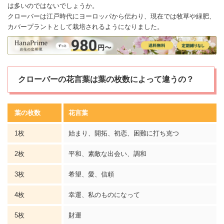
は多いのではないでしょうか。
クローバーは江戸時代にヨーロッパから伝わり、現在では牧草や緑肥、
カバープラントとして栽培されるようになりました。
クローバーの花言葉は葉の枚数によって違うの？
葉の枚数
花言葉
1枚
始まり、開拓、初恋、困難に打ち克つ
2枚
平和、素敵な
出会い
、調和
3枚
希望
、
愛
、信頼
4枚
幸運、私のものになって
5枚
財運