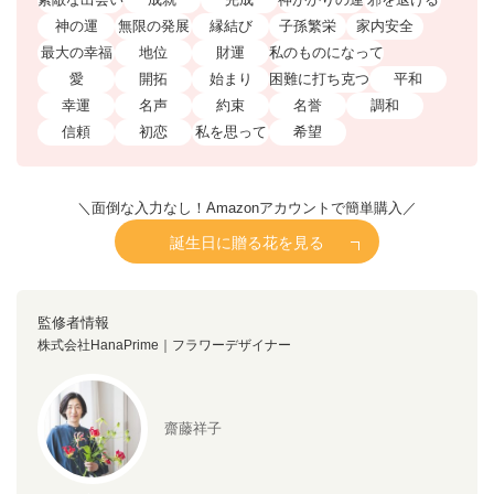
神の運
無限の発展
縁結び
子孫繁栄
家内安全
最大の幸福
地位
財運
私のものになって
愛
開拓
始まり
困難に打ち克つ
平和
幸運
名声
約束
名誉
調和
信頼
初恋
私を思って
希望
＼面倒な入力なし！Amazonアカウントで簡単購入／
誕生日に贈る花を見る
監修者情報
株式会社HanaPrime｜フラワーデザイナー
齋藤祥子