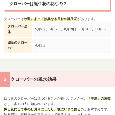
クローバーは誕生花の花なの？
クローバーは
枚数によっては異なる日付の
誕生花
があります。
クローバー全
5月9日
、
6月17日
、
8月29日
、
8月31日
、
11月16日
体
四葉のクロー
4月2日
バー
クローバーの風水効果
四つ葉のクローバーは見つけることが難しいことから、
「幸運」の象徴
として多くの人に知られています。
押し花にして本のしおりにしたり、額にいれて飾る
のがおすすめです。
飾る際は、直射日光や湿気をさけて飾るようにしましょう。