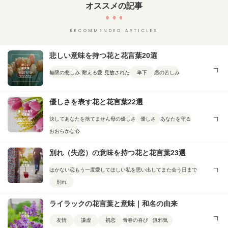
オススメの記事
RECOMMENDED ARTICLES
悲しい意味を持つ花と花言葉20選
無限の悲しみ
耐える愛
見放された
卑下
恋の苦しみ
優しさを表す花と花言葉22選
決してあなたを捨てません
母の優しさ
優しさ
あなたを守る
おおらかな心
別れ（失恋）の意味を持つ花と花言葉23選
はかない恋
もう一度愛してほしい
私を思い出して
また会う日まで
別れ
ライラックの花言葉と意味｜和名の由来
友情
謙虚
初恋
青春の喜び
無邪気