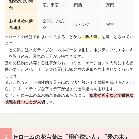
相性のよい方
南、東南
南西
東南
角
おすすめの飾
玄関、リビン
リビング
寝室
る場所
グ
セロームの葉は下向きに生長することから
「陰の気」
を持つとされてい
ます。
「陰の気」はネガティブなエネルギーを浄化し、ポジティブなエネルギ
ーを取り込み、運気の上昇が期待できます。
ほかの植物と共存する性質からも、コミュニケーションを円滑にする効
果があるとされ、リビングに置けば家庭内の運気を向上させてくれるで
しょう。
また、艶々とした個性的な葉っぱの形状と勢いよく成長を続けることか
ら、クリエイティブなアイデアが促され仕事運も高まります。
なお、セロームの風水効果を高めるためには、
葉水
や剪定などで
健康
な
状態を保つことが大切
です。
セロームの花言葉は「用心深い人」「愛の木」