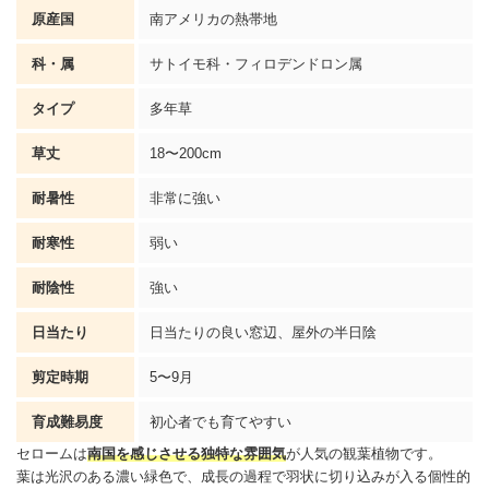
原産国
南アメリカの熱帯地
科・属
サトイモ科・フィロデンドロン属
タイプ
多年草
草丈
18〜200cm
耐暑性
非常に強い
耐寒性
弱い
耐陰性
強い
日当たり
日当たりの良い窓辺、屋外の半日陰
剪定時期
5〜9月
育成難易度
初心者でも育てやすい
セロームは
南国を感じさせる独特な雰囲気
が人気の観葉植物です。
葉は光沢のある濃い緑色で、成長の過程で羽状に切り込みが入る個性的