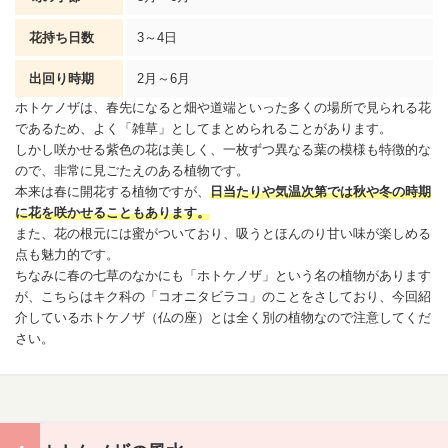
花持ち日数
3～4日
出回り時期
2月～6月
ホトケノザは、春先になると畑や道端といった多くの場所で見られる花
であるため、よく「雑草」としてまとめられることがあります。
しかし咲かせる紫色の花は美しく、一枚ずつ異なる葉の模様も特徴的な
ので、非常に見ごたえのある植物です。
本来は春に開花する植物ですが、
日当たりや気温次第では秋や冬の時期
に花を咲かせることもあります。
また、花の根元には蜜がついており、吸うとほんのり甘い味が楽しめる
点も魅力的です。
ちなみに春の七草のなかにも「ホトケノザ」という名の植物があります
が、こちらはキク科の「コオニタビラコ」のことをさしており、今回紹
介しているホトケノザ（仏の座）とは全く別の植物なので注意してくだ
さい。