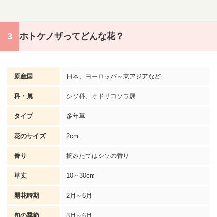
ホトケノザってどんな花？
原産国
日本、ヨーロッパ～東アジアなど
科・属
シソ科、オドリコソウ属
タイプ
多年草
花のサイズ
2cm
香り
摘みたてはシソの香り
草丈
10～30cm
開花時期
2月～6月
旬の季節
3月～6月