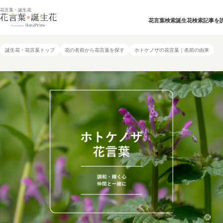
花言葉・誕生花
花言葉検索
誕生花検索
記事を
誕生花・花言葉トップ
花の名前から花言葉を探す
ホトケノザの花言葉｜名前の由来