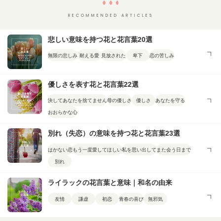
RECOMMENDED ARTICLES
悲しい意味を持つ花と花言葉20選
無限の悲しみ
耐える愛
見放された
卑下
恋の苦しみ
優しさを表す花と花言葉22選
決してあなたを捨てません
母の優しさ
優しさ
あなたを守る
おおらかな心
別れ（失恋）の意味を持つ花と花言葉23選
はかない恋
もう一度愛してほしい
私を思い出して
また会う日まで
別れ
ライラックの花言葉と意味｜和名の由来
友情
謙虚
初恋
青春の喜び
無邪気