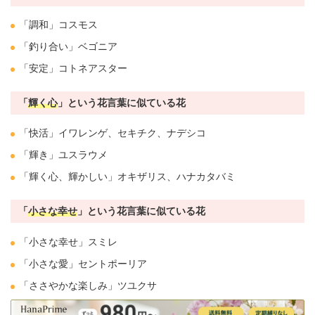
「調和」
コスモス
「釣り合い」
ベゴニア
「安定」コトネ
アスター
「
輝く心
」という花言葉に似ている花
「快活」
イワレンゲ
、セキチク、
ナデシコ
「輝き」
ユスラウメ
「輝く心、輝かしい」
オキザリス
、ハナ
カタバミ
「
小さな幸せ
」という花言葉に似ている花
「小さな
幸せ
」
スミレ
「小さな
愛
」
セントポーリア
「ささやかな楽しみ」
ツユクサ