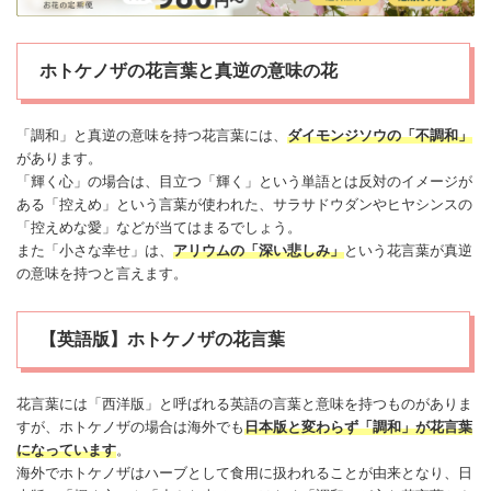
ホトケノザの花言葉と真逆の意味の花
「調和」と真逆の意味を持つ花言葉には、
ダイモンジソウの「不調和」
があります。
「輝く心」の場合は、目立つ「輝く」という単語とは反対のイメージが
ある「控えめ」という言葉が使われた、サラサドウダンや
ヒヤシンス
の
「控えめな
愛
」などが当てはまるでしょう。
また「小さな
幸せ
」は、
アリウムの「深い悲しみ」
という花言葉が真逆
の意味を持つと言えます。
【英語版】ホトケノザの花言葉
花言葉には「西洋版」と呼ばれる英語の言葉と意味を持つものがありま
すが、ホトケノザの場合は海外でも
日本版と変わらず「調和」が花言葉
になっています
。
海外でホトケノザはハーブとして食用に扱われることが由来となり、日