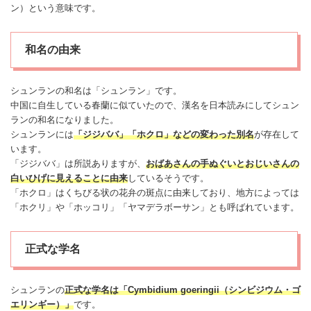
ン）という意味です。
和名の由来
シュンランの和名は「シュンラン」です。
中国に自生している春蘭に似ていたので、漢名を日本読みにしてシュン
ランの和名になりました。
シュンランには
「ジジババ」「ホクロ」などの変わった別名
が存在して
います。
「ジジババ」は所説ありますが、
おばあさんの手ぬぐいとおじいさんの
白いひげに見えることに由来
しているそうです。
「ホクロ」はくちびる状の花弁の斑点に由来しており、地方によっては
「ホクリ」や「ホッコリ」「ヤマデラボーサン」とも呼ばれています。
正式な学名
シュンランの
正式な学名は「Cymbidium goeringii（
シンビジウム
・ゴ
エリンギー）」
です。