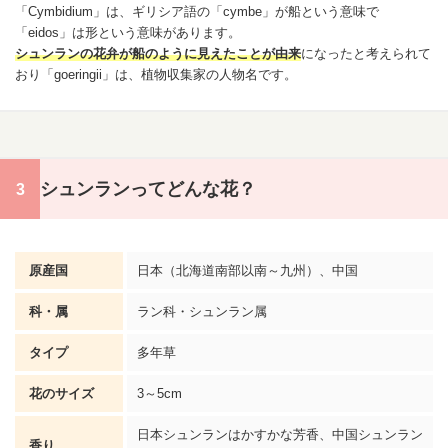
「Cymbidium」は、ギリシア語の「cymbe」が船という意味で
「eidos」は形という意味があります。
シュンランの花弁が船のように見えたことが由来
になったと考えられて
おり「goeringii」は、植物収集家の人物名です。
シュンランってどんな花？
原産国
日本（北海道南部以南～九州）、中国
科・属
ラン科・シュンラン属
タイプ
多年草
花のサイズ
3～5cm
日本シュンランはかすかな芳香、中国シュンラン
香り