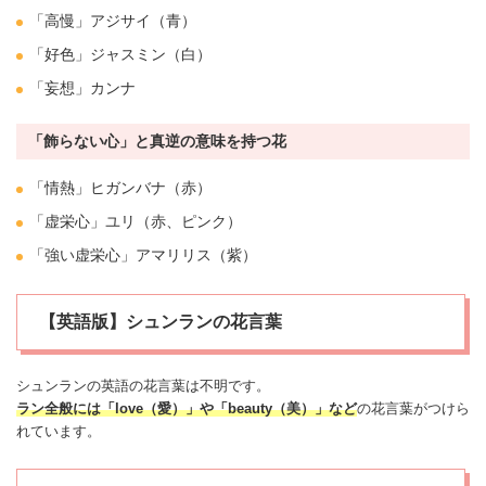
「高慢」
アジサイ
（青）
「好色」
ジャスミン
（白）
「妄想」
カンナ
「飾らない心」と真逆の意味を持つ花
「情熱」
ヒガンバナ
（赤）
「虚栄心」
ユリ
（赤、ピンク）
「強い虚栄心」
アマリリス
（紫）
【英語版】シュンランの花言葉
シュンランの英語の花言葉は不明です。
ラン全般には「love（
愛
）」や「beauty（美）」など
の花言葉がつけら
れています。