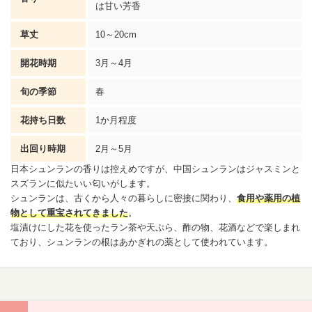
は甘い芳香
草丈
10～20cm
開花時期
3月～4月
旬の季節
春
花持ち日数
1か月程度
出回り時期
2月～5月
日本シュンランの香りは控えめですが、中国シュンランは
ジャスミン
と
スズラン
に似たいい匂いがします。
シュンランは、古くから人々の暮らしに密接に関わり、
食用や薬用の植
物として重宝されてきました
。
塩漬けにした花を使ったラン茶や天ぷら、酢の物、花酒などで楽しまれ
ており、シュンランの根はあかぎれの薬として使われています。