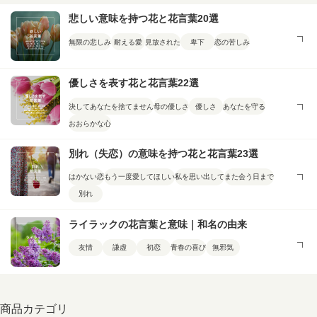
悲しい意味を持つ花と花言葉20選
無限の悲しみ
耐える愛
見放された
卑下
恋の苦しみ
優しさを表す花と花言葉22選
決してあなたを捨てません
母の優しさ
優しさ
あなたを守る
おおらかな心
別れ（失恋）の意味を持つ花と花言葉23選
はかない恋
もう一度愛してほしい
私を思い出して
また会う日まで
別れ
ライラックの花言葉と意味｜和名の由来
友情
謙虚
初恋
青春の喜び
無邪気
商品カテゴリ