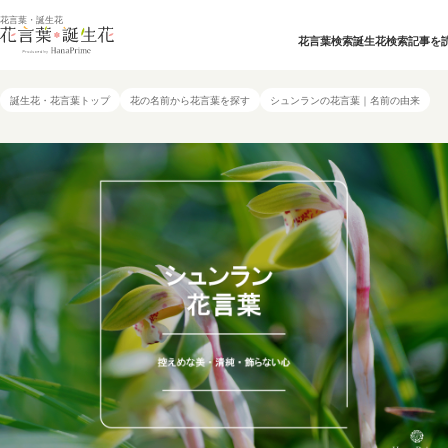
花言葉・誕生花
花言葉検索
誕生花検索
記事を
誕生花・花言葉トップ
花の名前から花言葉を探す
シュンランの花言葉｜名前の由来