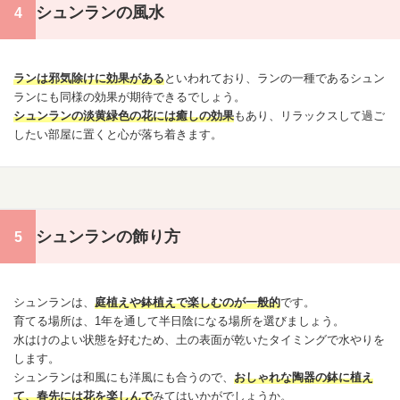
シュンランの風水
ランは邪気除けに効果がある
といわれており、ランの一種であるシュン
ランにも同様の効果が期待できるでしょう。
シュンランの淡黄緑色の花には癒しの効果
もあり、リラックスして過ご
したい部屋に置くと心が落ち着きます。
シュンランの飾り方
シュンランは、
庭植えや鉢植えで楽しむのが一般的
です。
育てる場所は、1年を通して半日陰になる場所を選びましょう。
水はけのよい状態を好むため、土の表面が乾いたタイミングで水やりを
します。
シュンランは和風にも洋風にも合うので、
おしゃれな陶器の鉢に植え
て、春先には花を楽しんで
みてはいかがでしょうか。