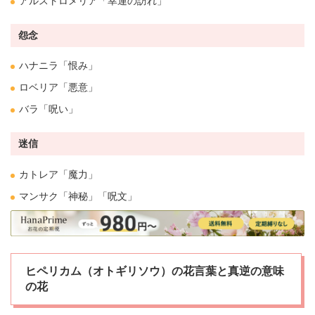
アルストロメリア
「幸運の訪れ」
怨念
ハナニラ
「恨み」
ロベリア
「悪意」
バラ
「呪い」
迷信
カトレア
「魔力」
マンサク
「神秘」「呪文」
ヒペリカム（オトギリソウ）の花言葉と真逆の意味
の花