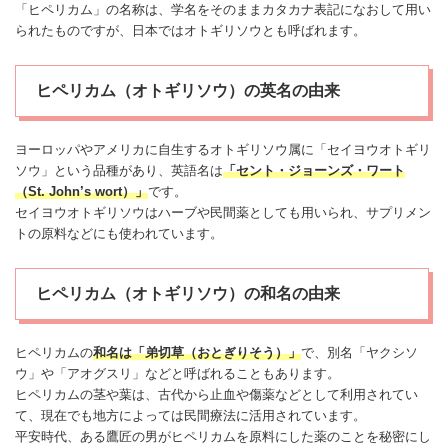
「ヒペリカム」の名称は、学名をそのままカタカナ表記になおして用い
られたものですが、日本ではオトギリソウとも呼ばれます。
ヒペリカム（オトギリソウ）の英名の由来
ヨーロッパやアメリカに自生するオトギリソウ属に「セイヨウオトギリ
ソウ」という品種があり、英語名は
「セント・ジョーンズ・ワート
（St. John’s wort）」
です。
セイヨウオトギリソウはハーブや民間薬としても用いられ、サプリメン
トの原料などにも使われています。
ヒペリカム（オトギリソウ）の和名の由来
ヒペリカムの
和名は「弟切草（おとぎりそう）」
で、別名「ヤクシソ
ウ」や「アオグスリ」などと呼ばれることもあります。
ヒペリカムの茎や葉は、古代から止血や傷薬などとして利用されてい
て、現在でも地方によっては民間療法に活用されています。
平安時代、ある鷹匠の男がヒペリカムを原料にした薬のことを秘密にし