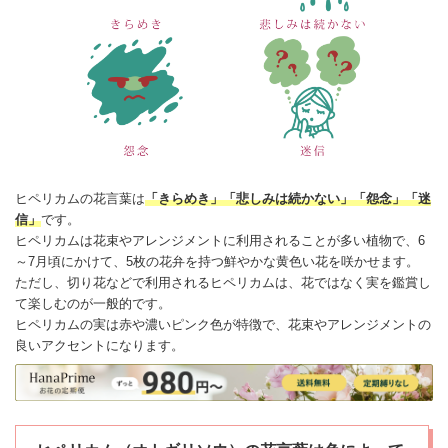
ヒペリカムの
花言葉
は
「きらめき」「悲しみは続かない」「怨念」「迷
信」
です。
ヒペリカムは
花束
やアレンジメントに利用されることが多い植物で、6
～7月頃にかけて、5枚の花弁を持つ鮮やかな黄色い花を咲かせます。
ただし、切り花などで利用されるヒペリカムは、花ではなく実を鑑賞し
て楽しむのが一般的です。
ヒペリカムの実は赤や濃いピンク色が特徴で、
花束
やアレンジメントの
良いアクセントになります。