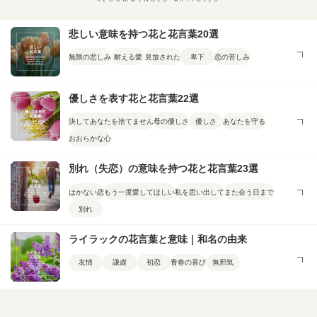
悲しい意味を持つ花と花言葉20選
無限の悲しみ
耐える愛
見放された
卑下
恋の苦しみ
優しさを表す花と花言葉22選
決してあなたを捨てません
母の優しさ
優しさ
あなたを守る
おおらかな心
別れ（失恋）の意味を持つ花と花言葉23選
はかない恋
もう一度愛してほしい
私を思い出して
また会う日まで
別れ
ライラックの花言葉と意味｜和名の由来
友情
謙虚
初恋
青春の喜び
無邪気