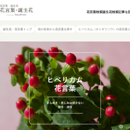
花言葉・誕生花
花言葉検索
誕生花検索
記事を
誕生花・花言葉トップ
花の名前から花言葉を探す
ヒペリカム（オトギリソウ）の花言葉