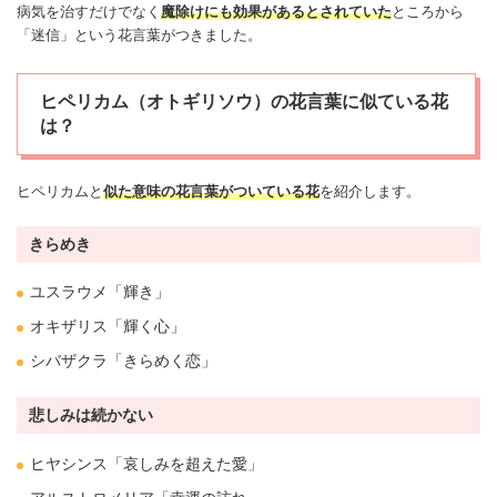
病気を治すだけでなく
魔除け
にも効果があるとされていた
ところから
「迷信」という花言葉がつきました。
ヒペリカム（オトギリソウ）の花言葉に似ている花
は？
ヒペリカムと
似た意味の花言葉がついている花
を紹介します。
きらめき
ユスラウメ
「輝き」
オキザリス
「輝く心」
シバザクラ
「きらめく恋」
悲しみは続かない
ヒヤシンス
「哀しみを超えた
愛
」