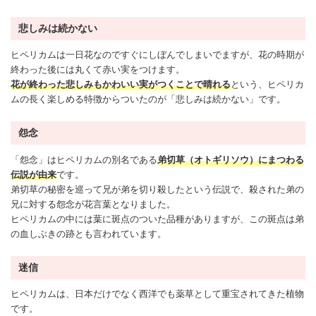
悲しみは続かない
ヒペリカムは一日花なのですぐにしぼんでしまいでますが、花の時期が
終わった後には丸くて赤い実をつけます。
花が終わった悲しみもかわいい実がつくことで晴れる
という、ヒペリカ
ムの長く楽しめる特徴からついたのが「悲しみは続かない」です。
怨念
「怨念」はヒペリカムの別名である
弟切草（オトギリソウ）にまつわる
伝説が由来
です。
弟切草の秘密を巡って兄が弟を切り殺したという伝説で、殺された弟の
兄に対する怨念が花言葉となりました。
ヒペリカムの中には葉に斑点のついた品種がありますが、この斑点は弟
の血しぶきの跡とも言われています。
迷信
ヒペリカムは、日本だけでなく西洋でも薬草として重宝されてきた植物
です。