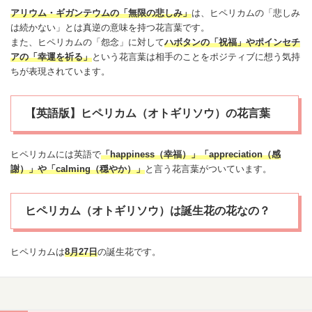
アリウム・ギガンテウム
の「無限の悲しみ」
は、ヒペリカムの「悲しみ
は続かない」とは真逆の意味を持つ花言葉です。
また、ヒペリカムの「怨念」に対して
ハボタン
の「祝福」や
ポインセチ
ア
の「幸運を祈る」
という花言葉は相手のことをポジティブに想う気持
ちが表現されています。
【英語版】ヒペリカム（オトギリソウ）の花言葉
ヒペリカムには英語で
「happiness（幸福）」「appreciation（
感
謝
）」や「calming（穏やか）」
と言う花言葉がついています。
ヒペリカム（オトギリソウ）は誕生花の花なの？
ヒペリカムは
8月27日
の
誕生花
です。