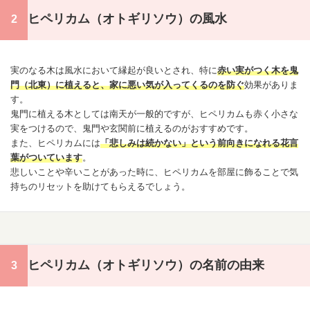
ヒペリカム（オトギリソウ）の風水
実のなる木は風水において縁起が良いとされ、特に
赤い実がつく木を
鬼
門
（北東）に植えると、家に悪い気が入ってくるのを防ぐ
効果がありま
す。
鬼門
に植える木としては南天が一般的ですが、ヒペリカムも赤く小さな
実をつけるので、
鬼門
や玄関前に植えるのがおすすめです。
また、ヒペリカムには
「悲しみは続かない」という前向きになれる花言
葉がついています
。
悲しい
ことや辛いことがあった時に、ヒペリカムを部屋に飾ることで気
持ちのリセットを
助けて
もらえるでしょう。
ヒペリカム（オトギリソウ）の名前の由来