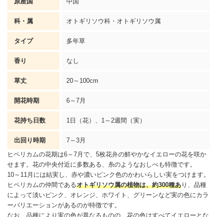
原産国
中国
科・属
オトギリソウ科・オトギリソウ属
タイプ
多年草
香り
なし
草丈
20～100cm
開花時期
6～7月
花持ち日数
1日（花）、1～2週間（実）
出回り時期
7～3月
ヒペリカムの花期は6～7月で、5枚花弁の鮮やかなイエローの花を咲か
せます。花の中央付近に多数ある、糸のようなおしべも特徴です。
10～11月には結実し、赤や濃いピンク色のかわいらしい実をつけます。
ヒペリカムの仲間である
オトギリソウ属の植物は、約300種あ
り、品種
によって淡いピンク、オレンジ、ホワイト、グリーンなど実の色にカラ
ーバリエーションがあるのが特徴です。
なお、品種により実の色が異なるものの、花の色はすべてイエローとな