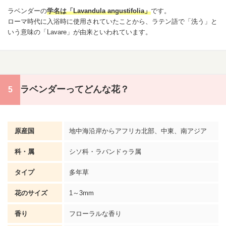
ラベンダーの
学名は「Lavandula angustifolia」
です。
ローマ時代に入浴時に使用されていたことから、ラテン語で「洗う」と
いう意味の「Lavare」が由来といわれています。
ラベンダーってどんな花？
原産国
地中海沿岸からアフリカ北部、中東、南アジア
科・属
シソ科・ラバンドゥラ属
タイプ
多年草
花のサイズ
1～3mm
香り
フローラルな香り