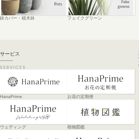
鉢カバー・植木鉢
フェイクグリーン
PA
サービス
SERVICES
HanaPrime
お花の定期便
ウェディング
植物図鑑