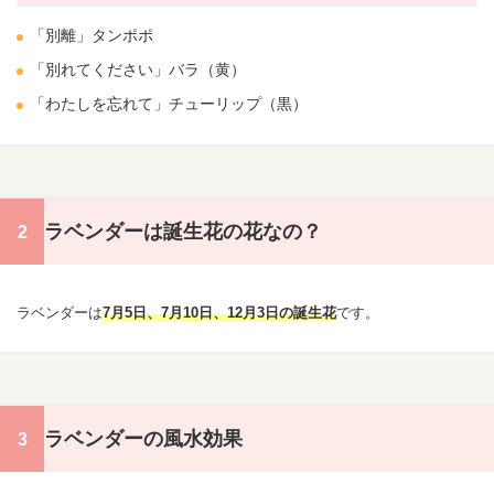
「別離」
タンポポ
「
別れ
てください」
バラ
（黄）
「わたしを忘れて」
チューリップ
（黒）
ラベンダーは誕生花の花なの？
ラベンダーは
7月5日
、
7月10日
、12月3日の
誕生花
です。
ラベンダーの風水効果