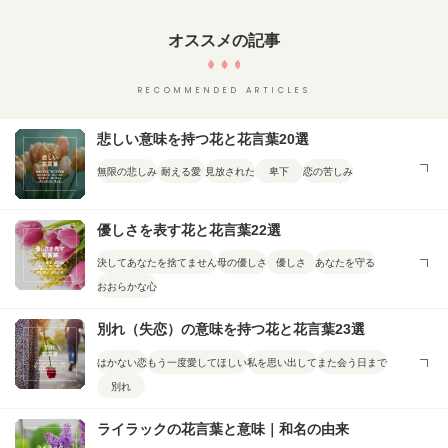
オススメの記事
RECOMMENDED ARTICLES
悲しい意味を持つ花と花言葉20選
無限の悲しみ
耐える愛
見放された
卑下
恋の苦しみ
優しさを表す花と花言葉22選
決してあなたを捨てません
母の優しさ
優しさ
あなたを守る
おおらかな心
別れ（失恋）の意味を持つ花と花言葉23選
はかない恋
もう一度愛してほしい
私を思い出して
また会う日まで
別れ
ライラックの花言葉と意味｜和名の由来