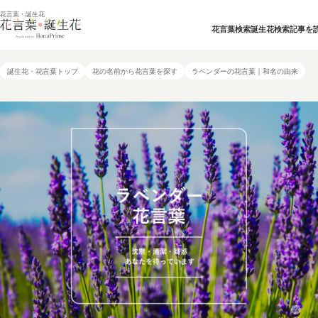
花言葉・誕生花
花言葉検索
誕生花検索
記事を
誕生花・花言葉トップ
花の名前から花言葉を探す
ラベンダーの花言葉｜和名の由来