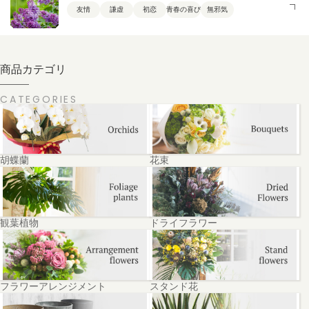
友情
謙虚
初恋
青春の喜び
無邪気
商品カテゴリ
CATEGORIES
胡蝶蘭
花束
観葉植物
ドライフラワー
フラワーアレンジメント
スタンド花