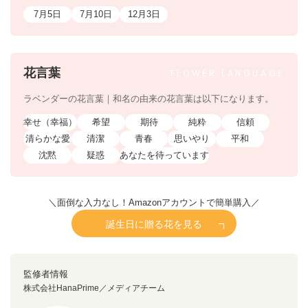
7月5日
7月10日
12月3日
花言葉
FLOWER
LANGUAGE
ラベンダーの花言葉｜和名の由来の花言葉は以下になります。
幸せ（幸福）
希望
期待
純粋
信頼
清らかな愛
清潔
青春
思いやり
平和
沈黙
疑惑
あなたを待っています
＼面倒な入力なし！Amazonアカウントで簡単購入／
誕生日に贈る花を見る
監修者情報
株式会社HanaPrime／メディアチーム