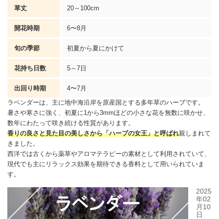
草丈
20～100cm
開花時期
6〜8月
旬の季節
初夏から夏にかけて
花持ち日数
5～7日
出回り時期
4〜7月
ラベンダーは、主に地中海沿岸を原産国とする多年草のハーブです。
暑さや寒さに強く、初夏に1から3mmほどの小さな花を無数に咲かせ、
数年にわたって咲き続ける性質があります。
香りの良さと見た目の美しさから「ハーブの女王」と呼ばれ
親しまれて
きました。
西洋では古くから薬草やアロマテラピーの素材として利用されていて、
現代でも主にリラックス効果を期待できる香料として用いられていま
す。