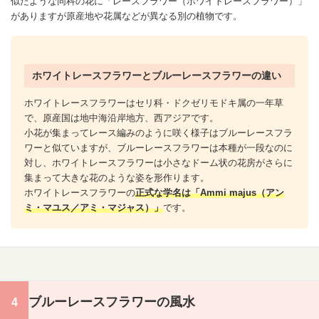
似たような同科の花に「
レースフラワー
（ホワイト
レースフラワー
）」
がありますが原産地や花属などが異なる別の植物です。
ホワイトレースフラワーとブルーレースフラワーの違い
ホワイト
レースフラワー
はセリ科・ドクゼリモドキ属の一年草
で、原産国は地中海沿岸地方、西アジアです。
小花が集まってレース編みのように咲く様子はブルー
レースフラ
ワー
と似ていますが、ブルー
レースフラワー
は本種が一段なのに
対し、ホワイト
レースフラワー
は小さなドーム状の花房がさらに
集まって大きな花のような姿を形作ります。
ホワイト
レースフラワー
の
正式な学名は「Ammi majus（アン
ミ・マユス／アミ・マジャス）」
です。
ブルーレースフラワーの風水