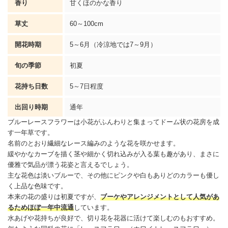
香り
甘くほのかな香り
草丈
60～100cm
開花時期
5～6月（冷涼地では7～9月）
旬の季節
初夏
花持ち日数
5～7日程度
出回り時期
通年
ブルー
レースフラワー
は小花がふんわりと集まってドーム状の花房を成
す一年草です。
名前のとおり繊細なレース編みのような花を咲かせます。
緩やかなカーブを描く茎や細かく切れ込みが入る葉も趣があり、まさに
優雅で気品が漂う花姿と言えるでしょう。
主な花色は淡いブルーで、その他にピンクや白もありどのカラーも優し
く上品な色味です。
本来の花の盛りは初夏ですが、
ブーケやアレンジメントとして人気があ
るためほぼ一年中流通
しています。
水あげや花持ちが良好で、切り花を花器に活けて楽しむのもおすすめ。