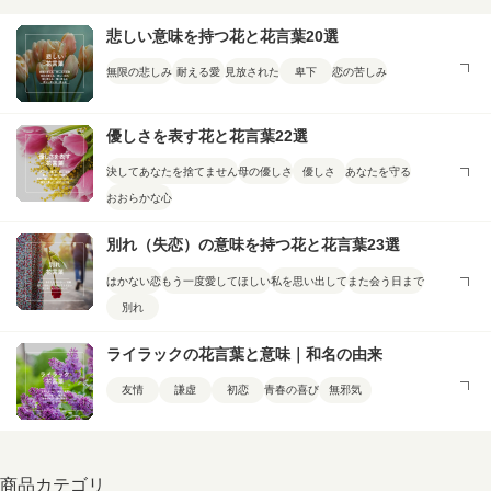
悲しい意味を持つ花と花言葉20選
無限の悲しみ
耐える愛
見放された
卑下
恋の苦しみ
優しさを表す花と花言葉22選
決してあなたを捨てません
母の優しさ
優しさ
あなたを守る
おおらかな心
別れ（失恋）の意味を持つ花と花言葉23選
はかない恋
もう一度愛してほしい
私を思い出して
また会う日まで
別れ
ライラックの花言葉と意味｜和名の由来
友情
謙虚
初恋
青春の喜び
無邪気
商品カテゴリ