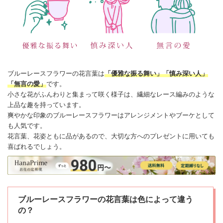
ブルー
レースフラワー
の
花言葉
は
「優雅な振る舞い」「慎み深い人」
「無言の
愛
」
です。
小さな花がふんわりと集まって咲く様子は、繊細なレース編みのような
上品な趣を持っています。
爽やかな印象のブルー
レースフラワー
はアレンジメントやブーケとして
も人気です。
花言葉、花姿ともに品があるので、大切な方へのプレゼントに用いても
喜ばれるでしょう。
ブルーレースフラワーの花言葉は色によって違う
の？