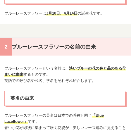
ブルー
レースフラワー
は
3月10日
、
4月14日
の
誕生花
です。
ブルーレースフラワーの名前の由来
ブルー
レースフラワー
という名前は、
淡いブルーの花の色と品のある佇
まいに由来
するものです。
英語での呼び名や和名、学名をそれぞれ紹介します。
英名の由来
ブルー
レースフラワー
の英名は日本での呼称と同じ
「Blue
Laceflower」
です。
青い小花が球状に集まって咲く花姿が、美しいレース編みに見えること