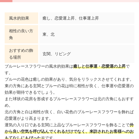
風水的効果
癒し、恋愛運上昇、仕事運上昇
相性の良い方
東、北
角
おすすめの飾
玄関、リビング
る場所
ブルー
レースフラワー
の風水的効果は
癒しと仕事運・恋愛運の上昇
で
す。
ブルーの花色は癒しの効果があり、気分をリラックスさせてくれます。
東の方角にある玄関とブルーの花は特に相性が良く、仕事運や恋愛運の
効果が期待できるでしょう。
また球状の花房を形成するブルー
レースフラワー
は北の方角にもおすす
め。
北の方角と白は相性が良く、白い花色のブルー
レースフラワー
を飾れば
恋愛運がより高まります。
運気の入り口である玄関に上品なブルー
レースフラワー
を飾ることで
外
から良い空気を呼び込んでくれるだけでなく、来訪されたお客様へのお
もてなしにもぴったり
です。