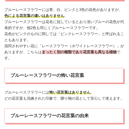
ブルー
レースフラワー
には青、白、ピンクと3色の花色がありますが、
色による花言葉の違いはありません
。
ブルー
レースフラワー
は花名に冠しているとおり淡いブルーの花色が代
表的ですが、他2色も同じくブルー
レースフラワー
です。
花色がピンクのものに関しては「ピンク
レースフラワー
」と呼ばれるこ
ともあります。
混同されやすい花に「
レースフラワー
（ホワイト
レースフラワー
）」が
ありますが、こちらは
まったく別の種類であり花言葉も異なる植物
で
す。
ブルーレースフラワーの怖い花言葉
ブルー
レースフラワー
には
怖い
花言葉はありません
。
どの花言葉も洗練された印象で、贈り物の花として安心して使えます。
ブルーレースフラワーの花言葉の由来