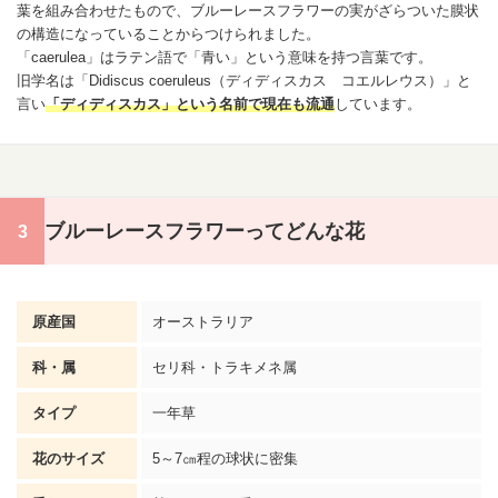
葉を組み合わせたもので、ブルー
レースフラワー
の実がざらついた膜状
の構造になっていることからつけられました。
「caerulea」はラテン語で「青い」という意味を持つ言葉です。
旧学名は「Didiscus coeruleus（ディディスカス コエルレウス）」と
言い
「ディディスカス」という名前で現在も流通
しています。
ブルーレースフラワーってどんな花
原産国
オーストラリア
科・属
セリ科・トラキメネ属
タイプ
一年草
花のサイズ
5～7㎝程の球状に密集