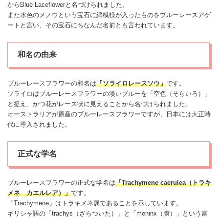
からBlue Laceflowerと名づけられました。
また水色のメノウという宝石に縞模様が入ったものをブルーレースアゲ
ートと言い、その宝石にちなんだ名前とも言われています。
和名の由来
ブルー
レースフラワー
の和名は
「ソライロレースソウ」
です。
ソライロはブルー
レースフラワー
の淡いブルーを「空色（そらいろ）」
と捉え、かつ花がレース状に見えることから名づけられました。
オーストラリアが原産のブルー
レースフラワー
ですが、日本には大正時
代に導入されました。
正式な学名
ブルー
レースフラワー
の正式な学名は
「Trachymene caerulea（トラキ
メネ カエルレア
）
」
です。
「Trachymene」はトラキメネ属であることを示しています。
ギリシャ語の「trachys（ざらついた）」と「meninx（膜）」という言