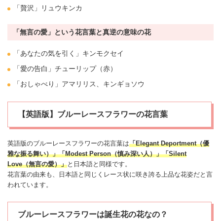
「贅沢」リュウキンカ
「無言の愛」という花言葉と真逆の意味の花
「あなたの気を引く」
キンモクセイ
「愛の告白」
チューリップ
（赤）
「おしゃべり」
アマリリス
、
キンギョソウ
【英語版】ブルーレースフラワーの花言葉
英語版のブルー
レースフラワー
の花言葉は
「Elegant Deportment（優
雅な振る舞い）」「Modest Person（慎み深い人）」「Silent
Love（無言の愛）」
と日本語と同様です。
花言葉の由来も、日本語と同じくレース状に咲き誇る上品な花姿だと言
われています。
ブルーレースフラワーは誕生花の花なの？