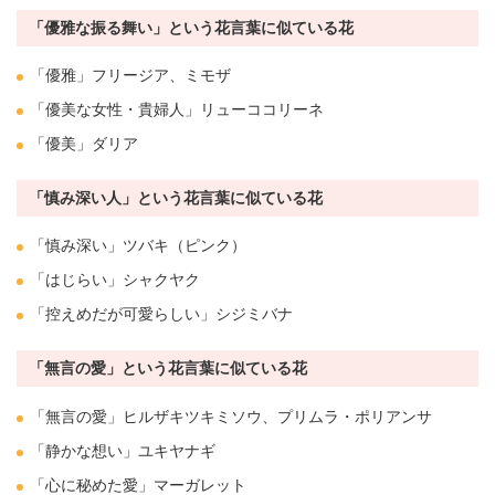
「優雅な振る舞い」という花言葉に似ている花
「優雅」
フリージア
、
ミモザ
「優美な女性・貴婦人」
リューココリーネ
「優美」
ダリア
「慎み深い人」という花言葉に似ている花
「慎み深い」
ツバキ
（ピンク）
「はじらい」
シャクヤク
「控えめだが可愛らしい」シジミバナ
「無言の愛」という花言葉に似ている花
「無言の愛」
ヒルザキツキミソウ
、
プリムラ・ポリアンサ
「静かな想い」
ユキヤナギ
「心に秘めた愛」
マーガレット