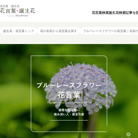
花言葉・誕生花
花言葉検索
誕生花検索
記事を
誕生花・花言葉トップ
花の名前から花言葉を探す
ブルーレースフラワーの花言葉｜名前