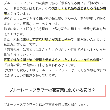
ブルー
レースフラワー
の花言葉である「優雅な振る舞い」「慎み深い
人」「無言の
愛
」はどれも、その
慎ましくも気品を感じさせる花姿が由
来
とされています。
緩やかにウェーブを描く細い茎の先に淡いブルーの小花が密集して咲く
姿は、まさに可憐なレースのようです。
球状に集まって咲きそろう様は、上品な花色も相まって優雅な印象を与
えてくれます。
また、大胆に
主張しすぎない様子が慎ましやか
で「慎み深い人」という
花言葉がぴったりです。
「無言の
愛
」は言葉には出さずとも心づかいや行動で愛を示すといった
意味を持っています。
言葉ではなく贈り物で愛情を伝えようとしたいじらしい女性の心情
が
「無言の愛」の言葉の由来とも言われるようです。
けなげに可愛らしく咲くブルー
レースフラワー
は、そんな情感を表すの
にふさわしい雰囲気を持っています。
ブルーレースフラワーの花言葉に似ている花は？
ブルー
レースフラワー
と似た花言葉を持つ花を紹介します。