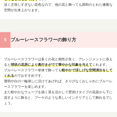
淡く主張しすぎない花色なので、他の花と飾っても調和のとれた優雅な
空間が出来上がります。
ブルーレースフラワーの飾り方
ブルー
レースフラワー
は多くの花と相性が良く、アレンジメントに添え
ると
球状の花房により奥行きがでて華やかな印象を与えて
くれます。
ブルー
レースフラワー
単体で飾っても
軽やかで涼しげな空間演出をして
くれる
のでおすすめです。
透明や白の一輪挿しに活けてあげれば、さりげなくおしゃれにブルー
レ
ースフラワー
を楽しめます。
また軽やかなウェーブを描く茎を活かして壁掛けタイプの花器から下に
流すように飾ると、ブーケのような美しいインテリアとして飾れるでし
ょう。