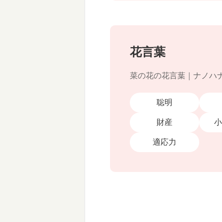
花言葉
菜の花の花言葉｜ナノハ
聡明
財産
小
適応力