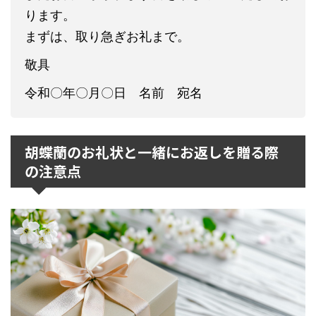
ります。
まずは、取り急ぎお礼まで。
敬具
令和〇年〇月〇日 名前 宛名
胡蝶蘭のお礼状と一緒にお返しを贈る際
の注意点