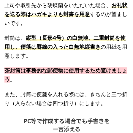
上司や取引先から胡蝶蘭をいただいた場合、
お礼状
を送る際はハガキよりも封書を用意
するのが望まし
いです。
封筒は、
縦型（長形4号）の白無地、二重封筒を使
用し、便箋は罫線の入った白無地縦書き
の用紙を用
意します。
茶封筒は事務的な郵便物に使用するため避けましょ
う
。
また、封筒に便箋を入れる際には、きちんと三つ折
り（入らない場合は四つ折り）にします。
PC等で作成する場合でも手書きを
一言添える