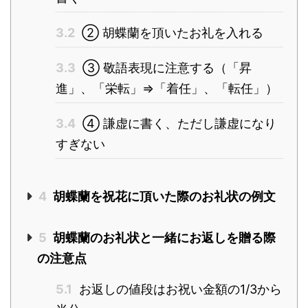
3.2
② 胡蝶蘭を頂いたお礼を入れる
3.3
③ 敬語表現に注意する（「昇
進」、「栄転」⇒「着任」、「転任」）
3.4
④ 謙虚に書く、ただし謙虚になり
すぎない
4
胡蝶蘭を祝花に頂いた際のお礼状の例文
5
胡蝶蘭のお礼状と一緒にお返しを贈る際
の注意点
5.1
お返しの値段はお祝い金額の1/3から