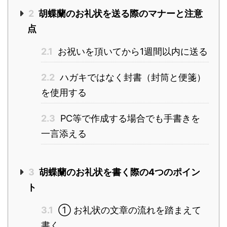
2
胡蝶蘭のお礼状を送る際のマナーと注意
点
2.1
お祝いを頂いてから1週間以内に送る
2.2
ハガキではなく封書（封筒と便箋）
を使用する
2.3
PC等で作成する場合でも手書きを
一言添える
3
胡蝶蘭のお礼状を書く際の4つのポイン
ト
3.1
① お礼状の文章の流れを踏まえて
書く