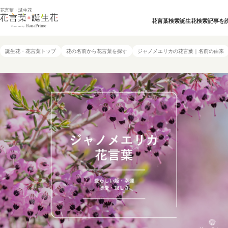
花言葉・誕生花
花言葉検索
誕生花検索
記事を
誕生花・花言葉トップ
花の名前から花言葉を探す
ジャノメエリカの花言葉｜名前の由来