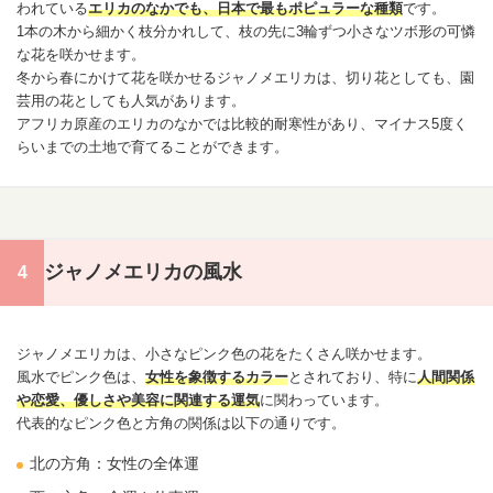
われている
エリカ
のなかでも、日本で最もポピュラーな種類
です。
1本の木から細かく枝分かれして、枝の先に3輪ずつ小さなツボ形の可憐
な花を咲かせます。
冬から春にかけて花を咲かせるジャノメ
エリカ
は、切り花としても、園
芸用の花としても人気があります。
アフリカ原産の
エリカ
のなかでは比較的耐寒性があり、マイナス5度く
らいまでの土地で育てることができます。
ジャノメエリカの風水
ジャノメ
エリカ
は、小さなピンク色の花をたくさん咲かせます。
風水でピンク色は、
女性を象徴する
カラー
とされており、特に
人間関係
や恋愛、
優しさ
や美容に関連する運気
に関わっています。
代表的なピンク色と方角の関係は以下の通りです。
北の方角：女性の全体運