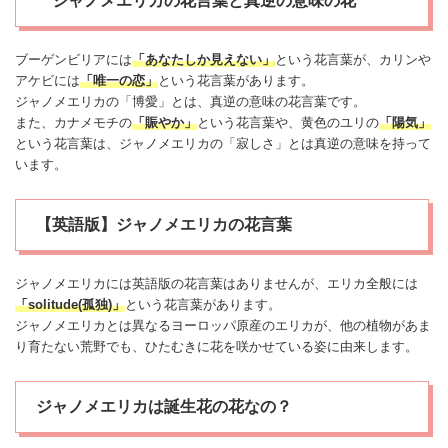
ジャノメエリカの花言葉と真逆の意味の花
ブーゲンビリア
には
「あなたしか見えない」
という花言葉が、カリンや
アケビには
「唯一の恋」
という花言葉があります。
ジャノメ
エリカ
の「博愛」とは、真逆の意味の花言葉です。
また、カナメモチの
「賑やか」
という花言葉や、黄色のユリの
「陽気」
という花言葉は、ジャノメ
エリカ
の「寂しさ」とは真逆の意味を持って
います。
【英語版】ジャノメエリカの花言葉
ジャノメ
エリカ
には英語版の花言葉はありませんが、
エリカ
全般には
「solitude(孤独)」
という花言葉があります。
ジャノメ
エリカ
とは異なるヨーロッパ原産の
エリカ
が、他の植物があま
り育たない荒野でも、ひたむきに花を咲かせている姿に由来します。
ジャノメエリカは誕生花の花なの？