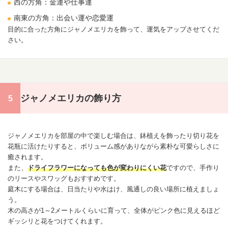
西の方角：金運や仕事運
南東の方角：
出会い
運や恋愛運
目的に合った方角にジャノメ
エリカ
を飾って、運気をアップさせてくだ
さい。
ジャノメエリカの飾り方
ジャノメ
エリカ
を部屋の中で楽しむ場合は、鉢植えを飾ったり切り花を
花瓶に活けたりすると、ボリューム感がありながら素朴な可愛らしさに
癒されます。
また、
ドライフラワーになっても色が変わりにくい花
ですので、手作り
のリースやスワッグもおすすめです。
庭木にする場合は、日当たりや水はけ、風通しの良い場所に植えましょ
う。
木の高さが1～2メートルくらいに育って、全体がピンク色に見えるほど
ギッシリと花をつけてくれます。