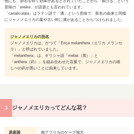
他にも、胆石を砕く効果があるとされていたことから「裂ける」という
意味の「ereike」が語源とも言われています。
「canaliculata」はラテン語で「溝」という意味で、英名の由来と同様
にジャノメ
エリカ
の葉や古い幹に溝があることからつけられました。
ジャノメ
エリカ
の別名
ジャノメ
エリカ
は、かつて「Erica melanthera（
エリカ
メランセ
ラ）」と呼ばれていました。
「melanthera」は、ギリシャ語「melas（黒）」と
「anthera（葯）」を組み合わせた言葉で、ジャノメ
エリカ
の雄
しべの葯が黒いことに由来しています。
ジャノメエリカってどんな花？
原産国
南アフリカのケープ地方