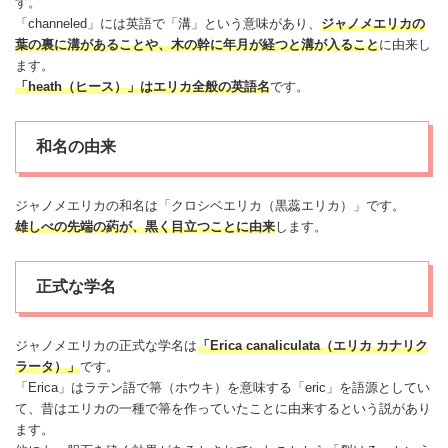
す。
「channeled」には英語で「溝」という意味があり、
ジャノメ
エリカ
の
葉の裏に溝があることや、木の幹に年月が経つと溝が入ること
に由来し
ます。
「heath（ヒース）」は
エリカ
全般の英語名
です。
和名の由来
ジャノメ
エリカ
の和名は「クロシベ
エリカ
（黒蕊
エリカ
）」です。
雄しべの先端の葯が、黒く目立つことに由来
します。
正式な学名
ジャノメ
エリカ
の正式な学名は
「Erica canaliculata（
エリカ
カナリク
ラータ）」
です。
「Erica」はラテン語で箒（ホウキ）を意味する「eric」を語源としてい
て、昔は
エリカ
の一種で箒を作っていたことに由来するという説があり
ます。