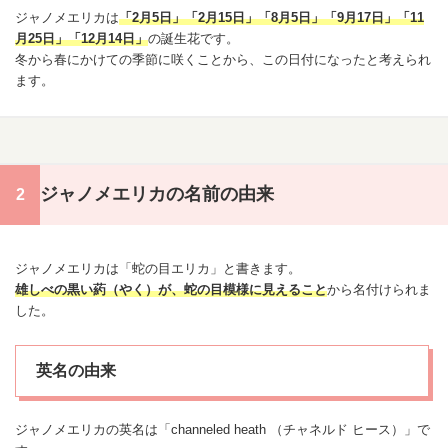
ジャノメ
エリカ
は
「
2月5日
」「
2月15日
」「
8月5日
」「
9月17日
」「
11
月25日
」
「
12月14日
」
の
誕生花
です。
冬から春にかけての季節に咲くことから、この日付になったと考えられ
ます。
ジャノメエリカの名前の由来
ジャノメ
エリカ
は「蛇の目
エリカ
」と書きます。
雄しべの黒い葯（やく）が、蛇の目模様に見えること
から名付けられま
した。
英名の由来
ジャノメ
エリカ
の英名は「channeled heath （チャネルド ヒース）」で