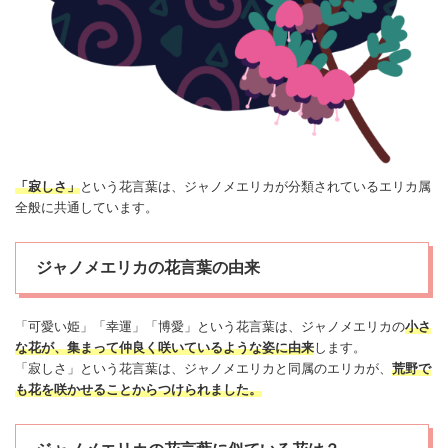
「寂しさ」
という花言葉は、ジャノメ
エリカ
が分類されている
エリカ
属
全般に共通しています。
ジャノメエリカの花言葉の由来
「可愛い姫」「幸運」「博
愛
」という花言葉は、ジャノメ
エリカ
の
小さ
な花が、集まって仲良く咲いているような姿に由来
します。
「寂しさ」という花言葉は、ジャノメ
エリカ
と同属の
エリカ
が、
荒野で
も花を咲かせる
ことからつけられました。