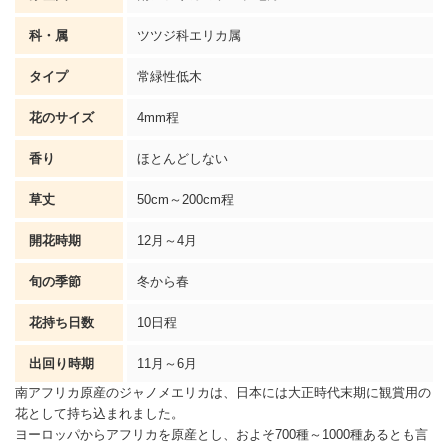
科・属
ツツジ科
エリカ
属
タイプ
常緑性低木
花のサイズ
4mm程
香り
ほとんどしない
草丈
50cm～200cm程
開花時期
12月～4月
旬の季節
冬から春
花持ち日数
10日程
出回り時期
11月～6月
南アフリカ原産のジャノメ
エリカ
は、日本には大正時代末期に観賞用の
花として持ち込まれました。
ヨーロッパからアフリカを原産とし、およそ700種～1000種あるとも言