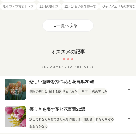
誕生花・花言葉トップ
12月の誕生花
12月14日の誕生花一覧
ジャノメエリカの花言葉
一覧へ戻る
オススメの記事
RECOMMENDED ARTICLES
悲しい意味を持つ花と花言葉20選
無限の悲しみ
耐える愛
見放された
卑下
恋の苦しみ
優しさを表す花と花言葉22選
決してあなたを捨てません
母の優しさ
優しさ
あなたを守る
おおらかな心