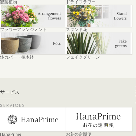
観葉植物
ドライフラワー
フラワーアレンジメント
スタンド花
鉢カバー・植木鉢
フェイクグリーン
PA
サービス
SERVICES
HanaPrime
お花の定期便