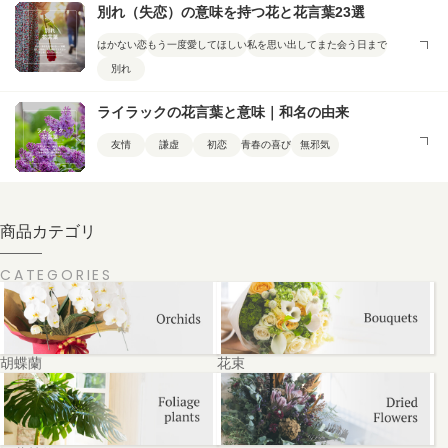
別れ（失恋）の意味を持つ花と花言葉23選
はかない恋
もう一度愛してほしい
私を思い出して
また会う日まで
別れ
ライラックの花言葉と意味｜和名の由来
友情
謙虚
初恋
青春の喜び
無邪気
商品カテゴリ
CATEGORIES
胡蝶蘭
花束