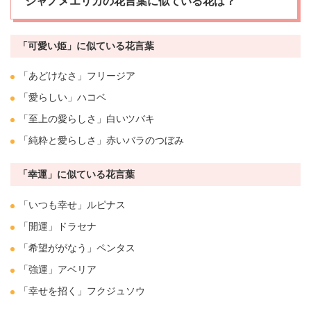
ジャノメエリカの花言葉に似ている花は？
「可愛い姫」に似ている花言葉
「あどけなさ」
フリージア
「愛らしい」ハコベ
「至上の愛らしさ」白い
ツバキ
「純粋と愛らしさ」赤いバラのつぼみ
「幸運」に似ている花言葉
「いつも
幸せ
」
ルピナス
「開運」ドラセナ
「
希望
ががなう」
ペンタス
「強運」
アベリア
「
幸せ
を招く」
フクジュソウ