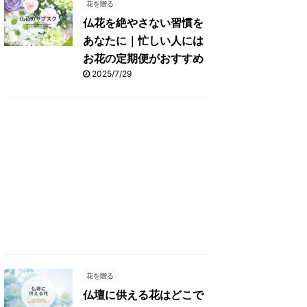
花を贈る
仏花を絶やさない習慣を
あなたに｜忙しい人には
お花の定期便がおすすめ
2025/7/29
花を贈る
仏壇に供える花はどこで