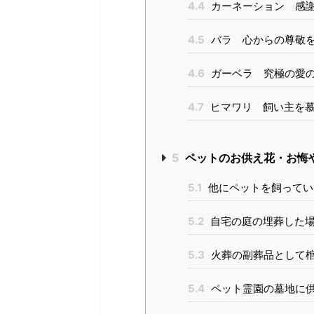
4.4
カーネーション 感
4.5
バラ 心からの尊敬
4.6
ガーベラ 究極の愛
4.7
ヒマワリ 飼い主を慕
5
ペットのお供え花・お悔
5.1
他にペットを飼ってい
5.2
自宅の庭の埋葬した
5.3
火葬の副葬品として
5.4
ペット霊園の墓地に