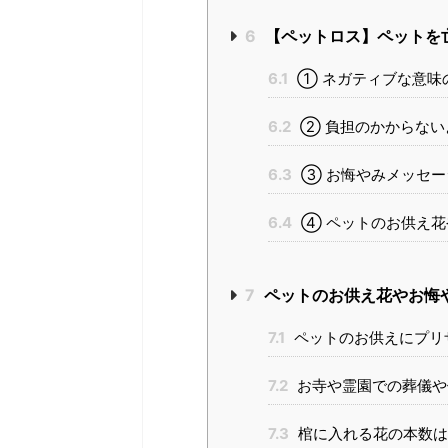
6
【ペットロス】ペットを
6.1
① ネガティブな意味
6.2
② 負担のかからない
6.3
③ お悔やみメッセー
6.4
④ ペットのお供え花や
7
ペットのお供え花やお悔
7.1
ペットのお供えにプリ
7.2
お寺や霊園での葬儀や
7.3
棺に入れる花の本数は