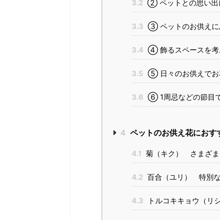
3.2
② ペットとの思い出
3.3
③ ペットのお供えに
3.4
④ 飾るスペースを考
3.5
⑤ 日々のお供えでお
3.6
⑥ 1周忌などの節目
4
ペットのお供え花におす
4.1
菊（キク） さまざま
4.2
百合（ユリ） 特別な
4.3
トルコキキョウ（リ