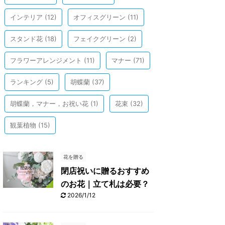
インテリア
(12)
オフィスグリーン
(11)
スタンド花
(18)
フェイクグリーン
(2)
フラワーアレンジメント
(11)
マナー
(71)
ランキング
(5)
胡蝶蘭
(37)
胡蝶蘭，マナー，お祝い花
(1)
花束
(32)
観葉植物
(15)
花を贈る
閉店祝いに贈るおすすめ
のお花｜立て札は必要？
2026/1/12