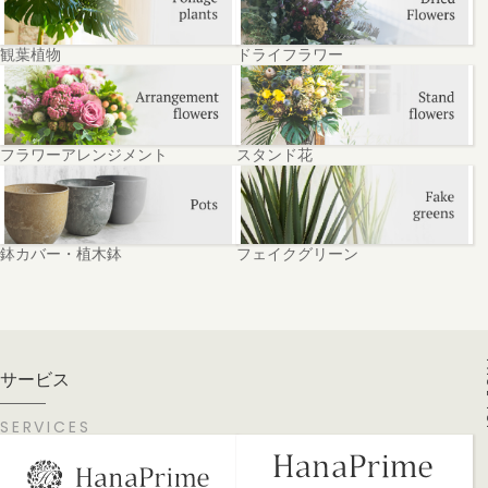
観葉植物
ドライフラワー
フラワーアレンジメント
スタンド花
鉢カバー・植木鉢
フェイクグリーン
PA
サービス
SERVICES