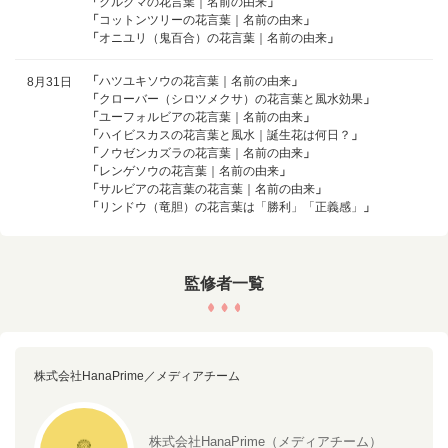
「
クルクマの花言葉｜名前の由来
」
「
コットンツリーの花言葉｜名前の由来
」
「
オニユリ（鬼百合）の花言葉｜名前の由来
」
「
ハツユキソウの花言葉｜名前の由来
」
8月31日
「
クローバー（シロツメクサ）の花言葉と風水効果
」
「
ユーフォルビアの花言葉｜名前の由来
」
「
ハイビスカスの花言葉と風水｜誕生花は何日？
」
「
ノウゼンカズラの花言葉｜名前の由来
」
「
レンゲソウの花言葉｜名前の由来
」
「
サルビアの花言葉の花言葉｜名前の由来
」
「
リンドウ（竜胆）の花言葉は「勝利」「正義感」
」
監修者一覧
株式会社HanaPrime／メディアチーム
株式会社HanaPrime（メディアチーム）