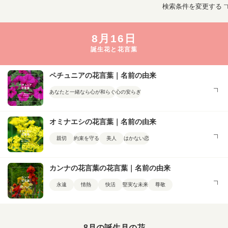
検索条件を変更する
8月16日
誕生花と花言葉
ペチュニアの花言葉｜名前の由来
あなたと一緒なら心が和らぐ
心の安らぎ
オミナエシの花言葉｜名前の由来
親切
約束を守る
美人
はかない恋
カンナの花言葉の花言葉｜名前の由来
永遠
情熱
快活
堅実な未来
尊敬
8月の誕生月の花