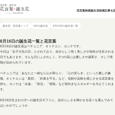
花言葉・誕生花
花言葉検索
誕生花検索
記事を
誕生花・花言葉トップ
8月の誕生花
8月16日の誕生花一覧
8月16日の誕生花一覧と花言葉
8月16日の誕生花はペチュニア、オミナエシ、カンナです。
今日は「女子大生の日」とされており、自分らしく咲く美しさや知性が注目される
日でもあります。そんな日にふさわしく、3つの花には優しさや誠実さ、そして情
熱が込められています。
ペチュニアは「あなたと一緒なら心が和らぐ」「心の安らぎ」といった癒しの象
徴。オミナエシは「親切」「約束を守る」など、信頼や品格を感じさせる花言葉を
持ち、カンナは「永遠」「快活」「情熱」など前向きなエネルギーを与えてくれま
す。
8月16日生まれの方への誕生日ギフトに、自分らしさを輝かせる花々を選んでみて
はいかがでしょうか