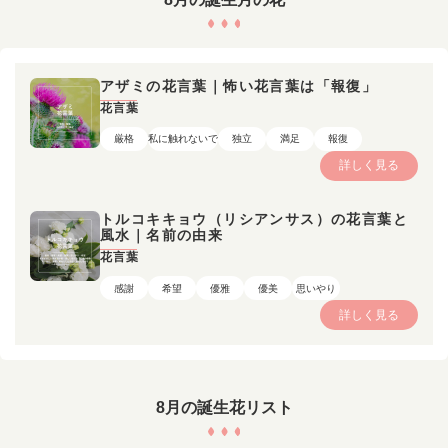
アザミの花言葉｜怖い花言葉は「報復」
花言葉
厳格
私に触れないで
独立
満足
報復
詳しく見る
トルコキキョウ（リシアンサス）の花言葉と
風水｜名前の由来
花言葉
感謝
希望
優雅
優美
思いやり
詳しく見る
8月の誕生花リスト