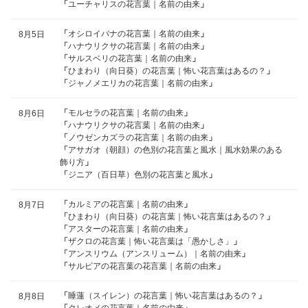
「
ユーチャリスの花言葉｜名前の由来
」
「
オシロイバナの花言葉｜名前の由来
」
8月5日
「
ハナウリクサの花言葉｜名前の由来
」
「
サルスベリの花言葉｜名前の由来
」
「
ひまわり（向日葵）の花言葉｜怖い花言葉はあるの？
」
「
ジャノメエリカの花言葉｜名前の由来
」
「
モルセラの花言葉｜名前の由来
」
8月6日
「
ハナウリクサの花言葉｜名前の由来
」
「
ノウゼンカズラの花言葉｜名前の由来
」
「
アサガオ（朝顔）の色別の花言葉と風水｜風水効果のある
飾り方
」
「
ジニア（百日草）色別の花言葉と風水
」
「
カルミアの花言葉｜名前の由来
」
8月7日
「
ひまわり（向日葵）の花言葉｜怖い花言葉はあるの？
」
「
アスターの花言葉｜名前の由来
」
「
ザクロの花言葉｜怖い花言葉は「愚かしさ」
」
「
アンスリウム（アンスリューム）｜名前の由来
」
「
サルビアの花言葉の花言葉｜名前の由来
」
「
睡蓮（スイレン）の花言葉｜怖い花言葉はあるの？
」
8月8日
「
クレオメの花言葉｜名前の由来
」