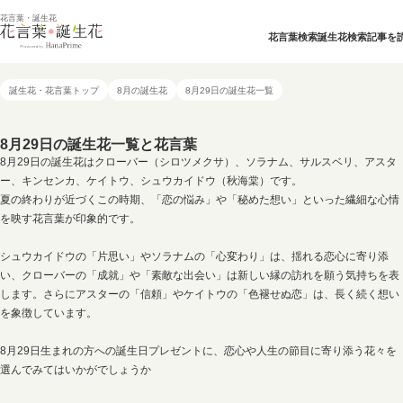
花言葉・誕生花
花言葉検索
誕生花検索
記事を
誕生花・花言葉トップ
8月の誕生花
8月29日の誕生花一覧
8月29日の誕生花一覧と花言葉
8月29日の誕生花はクローバー（シロツメクサ）、ソラナム、サルスベリ、アスタ
ー、キンセンカ、ケイトウ、シュウカイドウ（秋海棠）です。
夏の終わりが近づくこの時期、「恋の悩み」や「秘めた想い」といった繊細な心情
を映す花言葉が印象的です。
シュウカイドウの「片思い」やソラナムの「心変わり」は、揺れる恋心に寄り添
い、クローバーの「成就」や「素敵な出会い」は新しい縁の訪れを願う気持ちを表
します。さらにアスターの「信頼」やケイトウの「色褪せぬ恋」は、長く続く想い
を象徴しています。
8月29日生まれの方への誕生日プレゼントに、恋心や人生の節目に寄り添う花々を
選んでみてはいかがでしょうか