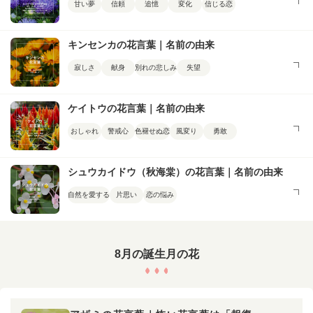
甘い夢
信頼
追憶
変化
信じる恋
キンセンカの花言葉｜名前の由来
寂しさ
献身
別れの悲しみ
失望
ケイトウの花言葉｜名前の由来
おしゃれ
警戒心
色褪せぬ恋
風変り
勇敢
シュウカイドウ（秋海棠）の花言葉｜名前の由来
自然を愛する
片思い
恋の悩み
8月の誕生月の花