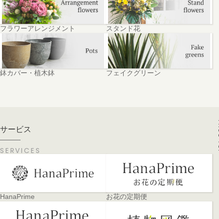
フラワーアレンジメント
スタンド花
鉢カバー・植木鉢
フェイクグリーン
PA
サービス
SERVICES
HanaPrime
お花の定期便