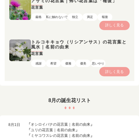
アザミの花言葉｜怖い花言葉は「報復」
花言葉
厳格
私に触れないで
独立
満足
報復
詳しく見る
トルコキキョウ（リシアンサス）の花言葉と
風水｜名前の由来
花言葉
感謝
希望
優雅
優美
思いやり
詳しく見る
8月の誕生花リスト
「
オシロイバナの花言葉｜名前の由来
」
8月1日
「
ユリの花言葉｜名前の由来
」
「
ミヤコワスレの花言葉｜名前の由来
」