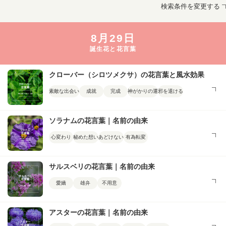
検索条件を変更する
8月29日
誕生花と花言葉
クローバー（シロツメクサ）の花言葉と風水効果
素敵な出会い
成就
完成
神がかりの運
邪を退ける
ソラナムの花言葉｜名前の由来
心変わり
秘めた想い
あどけない
有為転変
サルスベリの花言葉｜名前の由来
愛嬌
雄弁
不用意
アスターの花言葉｜名前の由来