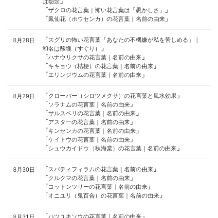
は怨念
」
「
ザクロの花言葉｜怖い花言葉は「愚かしさ」
」
「
鳳仙花（ホウセンカ）の花言葉｜名前の由来
」
「
スグリの怖い花言葉「あなたの不機嫌が私を苦しめる」｜
8月28日
和名は酸塊（すぐり）
」
「
ハナウリクサの花言葉｜名前の由来
」
「
キキョウ（桔梗）の花言葉｜名前の由来
」
「
エリンジウムの花言葉｜名前の由来
」
「
クローバー（シロツメクサ）の花言葉と風水効果
」
8月29日
「
ソラナムの花言葉｜名前の由来
」
「
サルスベリの花言葉｜名前の由来
」
「
アスターの花言葉｜名前の由来
」
「
キンセンカの花言葉｜名前の由来
」
「
ケイトウの花言葉｜名前の由来
」
「
シュウカイドウ（秋海棠）の花言葉｜名前の由来
」
「
スパティフィラムの花言葉｜名前の由来
」
8月30日
「
クルクマの花言葉｜名前の由来
」
「
コットンツリーの花言葉｜名前の由来
」
「
オニユリ（鬼百合）の花言葉｜名前の由来
」
「
ハツユキソウの花言葉｜名前の由来
」
8月31日