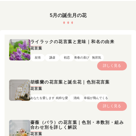
5月の誕生月の花
ライラックの花言葉と意味｜和名の由来
花言葉
友情
謙虚
初恋
青春の喜び
無邪気
詳しく見る
胡蝶蘭の花言葉と誕生花｜色別花言葉
花言葉
あなたを愛します
純粋な愛
清純
幸福が飛んでくる
詳しく見る
薔薇（バラ）の花言葉｜色別・本数別・組み
合わせ別を詳しく解説
花言葉