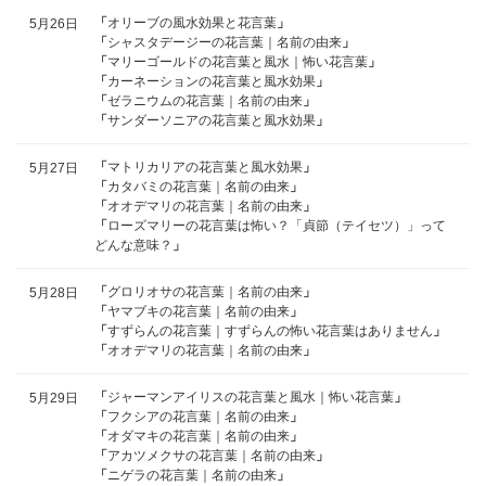
「
オリーブの風水効果と花言葉
」
5月26日
「
シャスタデージーの花言葉｜名前の由来
」
「
マリーゴールドの花言葉と風水｜怖い花言葉
」
「
カーネーションの花言葉と風水効果
」
「
ゼラニウムの花言葉｜名前の由来
」
「
サンダーソニアの花言葉と風水効果
」
「
マトリカリアの花言葉と風水効果
」
5月27日
「
カタバミの花言葉｜名前の由来
」
「
オオデマリの花言葉｜名前の由来
」
「
ローズマリーの花言葉は怖い？「貞節（テイセツ）」って
どんな意味？
」
「
グロリオサの花言葉｜名前の由来
」
5月28日
「
ヤマブキの花言葉｜名前の由来
」
「
すずらんの花言葉｜すずらんの怖い花言葉はありません
」
「
オオデマリの花言葉｜名前の由来
」
「
ジャーマンアイリスの花言葉と風水｜怖い花言葉
」
5月29日
「
フクシアの花言葉｜名前の由来
」
「
オダマキの花言葉｜名前の由来
」
「
アカツメクサの花言葉｜名前の由来
」
「
ニゲラの花言葉｜名前の由来
」