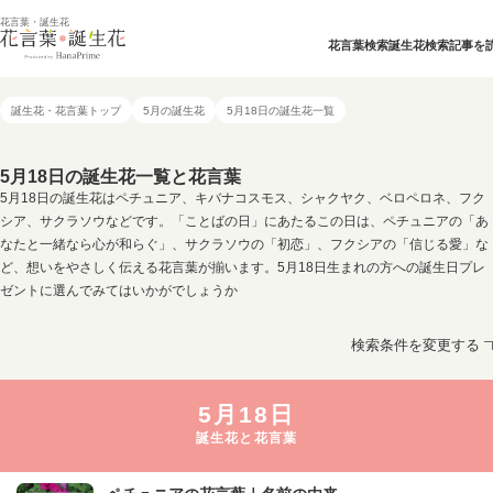
花言葉・誕生花
花言葉検索
誕生花検索
記事を
誕生花・花言葉トップ
5月の誕生花
5月18日の誕生花一覧
5月18日の誕生花一覧と花言葉
5月18日の誕生花はペチュニア、キバナコスモス、シャクヤク、ベロペロネ、フク
シア、サクラソウなどです。「ことばの日」にあたるこの日は、ペチュニアの「あ
なたと一緒なら心が和らぐ」、サクラソウの「初恋」、フクシアの「信じる愛」な
ど、想いをやさしく伝える花言葉が揃います。5月18日生まれの方への誕生日プレ
ゼントに選んでみてはいかがでしょうか
検索条件を変更する
5月18日
誕生花と花言葉