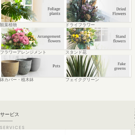
観葉植物
ドライフラワー
フラワーアレンジメント
スタンド花
鉢カバー・植木鉢
フェイクグリーン
PA
サービス
SERVICES