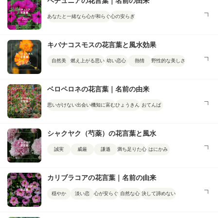
ペチュニアの花言葉｜名前の由来
あなたと一緒なら心が和らぐ
心の安らぎ
キバナコスモスの花言葉と風水効果
自然美
燃え上がる思い
幼い恋心
熱情
野性的な美しさ
ベロペロネの花言葉｜名前の由来
思いがけない出会い
機知に富む
ひょうきん
おてんば
シャクヤク（芍薬）の花言葉と風水
誠実
威厳
謙遜
満ち足りた心
はにかみ
カリブラコアの花言葉｜名前の由来
穏やか
淡い恋
心が安らぐ
自然な心
決して諦めない