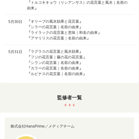
「
トルコキキョウ（リシアンサス）の花言葉と風水｜名前の
由来
」
「
オリーブの風水効果と花言葉
」
5月30日
「
シラーの花言葉｜名前の由来
」
「
ライラックの花言葉と意味｜和名の由来
」
「
アマリリスの花言葉｜名前の由来
」
「
ラグラスの花言葉と風水効果
」
5月31日
「
フジの花言葉｜藤の花の花言葉
」
「
シランの花言葉｜名前の由来
」
「
カラーの花言葉｜名前の由来
」
「
ルピナスの花言葉｜名前の由来
」
監修者一覧
株式会社HanaPrime／メディアチーム