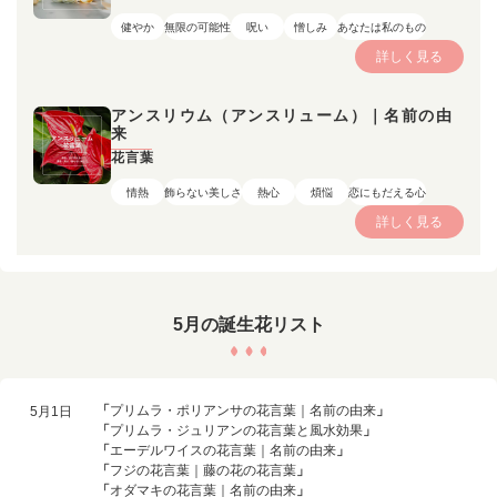
健やか
無限の可能性
呪い
憎しみ
あなたは私のもの
詳しく見る
アンスリウム（アンスリューム）｜名前の由
来
花言葉
情熱
飾らない美しさ
熱心
煩悩
恋にもだえる心
詳しく見る
5月の誕生花リスト
「
プリムラ・ポリアンサの花言葉｜名前の由来
」
5月1日
「
プリムラ・ジュリアンの花言葉と風水効果
」
「
エーデルワイスの花言葉｜名前の由来
」
「
フジの花言葉｜藤の花の花言葉
」
「
オダマキの花言葉｜名前の由来
」