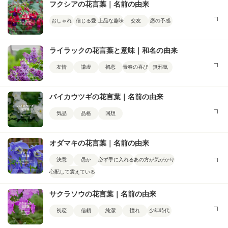
フクシアの花言葉｜名前の由来
おしゃれ
信じる愛
上品な趣味
交友
恋の予感
ライラックの花言葉と意味｜和名の由来
友情
謙虚
初恋
青春の喜び
無邪気
バイカウツギの花言葉｜名前の由来
気品
品格
回想
オダマキの花言葉｜名前の由来
決意
愚か
必ず手に入れる
あの方が気がかり
心配して震えている
サクラソウの花言葉｜名前の由来
初恋
信頼
純潔
憧れ
少年時代