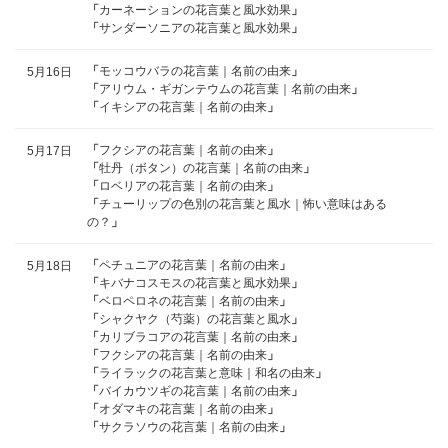
「
カーネーションの花言葉と風水効果
」
「
サンダーソニアの花言葉と風水効果
」
「
モッコウバラの花言葉｜名前の由来
」
5月16日
「
アリウム・ギガンテウムの花言葉｜名前の由来
」
「
イキシアの花言葉｜名前の由来
」
「
フクシアの花言葉｜名前の由来
」
5月17日
「
牡丹（ボタン）の花言葉｜名前の由来
」
「
ロベリアの花言葉｜名前の由来
」
「
チューリップの色別の花言葉と風水｜怖い意味はある
の？
」
「
ペチュニアの花言葉｜名前の由来
」
5月18日
「
キバナコスモスの花言葉と風水効果
」
「
ベロペロネの花言葉｜名前の由来
」
「
シャクヤク（芍薬）の花言葉と風水
」
「
カリブラコアの花言葉｜名前の由来
」
「
フクシアの花言葉｜名前の由来
」
「
ライラックの花言葉と意味｜和名の由来
」
「
バイカウツギの花言葉｜名前の由来
」
「
オダマキの花言葉｜名前の由来
」
「
サクラソウの花言葉｜名前の由来
」