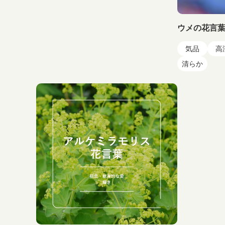
ウメの花言
気品
高
清らか