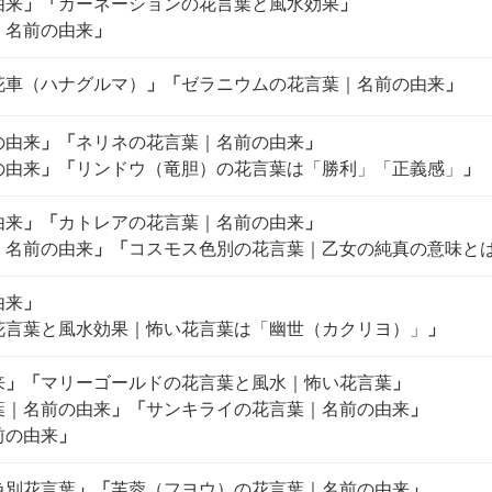
由来
」
「
カーネーションの花言葉と風水効果
」
｜名前の由来
」
花車（ハナグルマ）
」
「
ゼラニウムの花言葉｜名前の由来
」
の由来
」
「
ネリネの花言葉｜名前の由来
」
の由来
」
「
リンドウ（竜胆）の花言葉は「勝利」「正義感」
」
由来
」
「
カトレアの花言葉｜名前の由来
」
｜名前の由来
」
「
コスモス色別の花言葉｜乙女の純真の意味と
由来
」
花言葉と風水効果｜怖い花言葉は「幽世（カクリヨ）」
」
来
」
「
マリーゴールドの花言葉と風水｜怖い花言葉
」
葉｜名前の由来
」
「
サンキライの花言葉｜名前の由来
」
前の由来
」
色別花言葉
」
「
芙蓉（フヨウ）の花言葉｜名前の由来
」