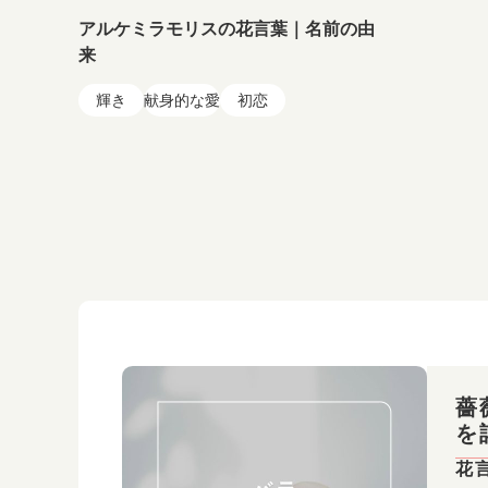
アルケミラモリスの花言葉｜名前の由
来
輝き
献身的な愛
初恋
薔
を
花