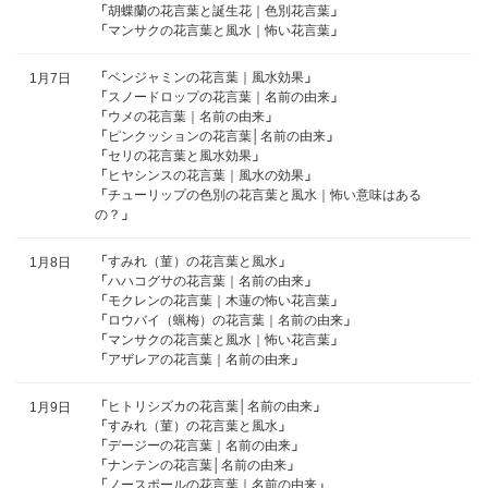
「
胡蝶蘭の花言葉と誕生花｜色別花言葉
」
「
マンサクの花言葉と風水｜怖い花言葉
」
「
ベンジャミンの花言葉｜風水効果
」
1月7日
「
スノードロップの花言葉｜名前の由来
」
「
ウメの花言葉｜名前の由来
」
「
ピンクッションの花言葉│名前の由来
」
「
セリの花言葉と風水効果
」
「
ヒヤシンスの花言葉｜風水の効果
」
「
チューリップの色別の花言葉と風水｜怖い意味はある
の？
」
「
すみれ（菫）の花言葉と風水
」
1月8日
「
ハハコグサの花言葉｜名前の由来
」
「
モクレンの花言葉｜木蓮の怖い花言葉
」
「
ロウバイ（蝋梅）の花言葉｜名前の由来
」
「
マンサクの花言葉と風水｜怖い花言葉
」
「
アザレアの花言葉｜名前の由来
」
「
ヒトリシズカの花言葉│名前の由来
」
1月9日
「
すみれ（菫）の花言葉と風水
」
「
デージーの花言葉｜名前の由来
」
「
ナンテンの花言葉│名前の由来
」
「
ノースポールの花言葉｜名前の由来
」