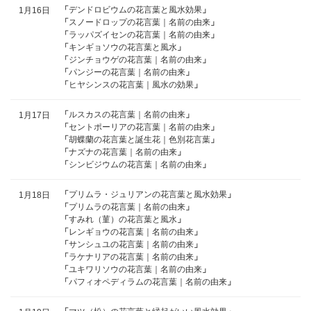
「
デンドロビウムの花言葉と風水効果
」
1月16日
「
スノードロップの花言葉｜名前の由来
」
「
ラッパズイセンの花言葉｜名前の由来
」
「
キンギョソウの花言葉と風水
」
「
ジンチョウゲの花言葉｜名前の由来
」
「
パンジーの花言葉｜名前の由来
」
「
ヒヤシンスの花言葉｜風水の効果
」
「
ルスカスの花言葉｜名前の由来
」
1月17日
「
セントポーリアの花言葉｜名前の由来
」
「
胡蝶蘭の花言葉と誕生花｜色別花言葉
」
「
ナズナの花言葉｜名前の由来
」
「
シンビジウムの花言葉｜名前の由来
」
「
プリムラ・ジュリアンの花言葉と風水効果
」
1月18日
「
プリムラの花言葉｜名前の由来
」
「
すみれ（菫）の花言葉と風水
」
「
レンギョウの花言葉｜名前の由来
」
「
サンシュユの花言葉｜名前の由来
」
「
ラケナリアの花言葉｜名前の由来
」
「
ユキワリソウの花言葉｜名前の由来
」
「
パフィオペディラムの花言葉｜名前の由来
」