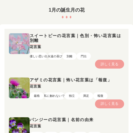
1月の誕生月の花
スイートピーの花言葉｜色別・怖い花言葉は
別離
花言葉
優しい思い出
永遠の喜び
別離
門出
詳しく見る
アザミの花言葉｜怖い花言葉は「報復」
花言葉
厳格
私に触れないで
独立
満足
報復
詳しく見る
パンジーの花言葉｜名前の由来
花言葉