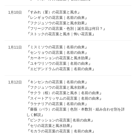
「
すみれ（菫）の花言葉と風水
」
1月10日
「
レンギョウの花言葉｜名前の由来
」
「
フクジュソウの花言葉と風水効果
」
「
フリージアの花言葉・色別｜誕生花は何日？
」
「
ストックの花言葉と風水｜怖い花言葉
」
「
ミスミソウの花言葉｜名前の由来
」
1月11日
「
センリョウの花言葉｜名前の由来
」
「
カーネーションの花言葉と風水効果
」
「
ユキワリソウの花言葉｜名前の由来
」
「
エピデンドラムの花言葉｜名前の由来
」
「
キンセンカの花言葉｜名前の由来
」
1月12日
「
フクジュソウの花言葉と風水効果
」
「
サクラ（桜）の花言葉と風水｜名前の由来
」
「
スイートアリッサムの花言葉｜名前の由来
」
「
ラケナリアの花言葉｜名前の由来
」
「
薔薇（バラ）の花言葉｜色別・本数別・組み合わせ別を詳
しく解説
」
「
ピンクッションの花言葉│名前の由来
」
「
セリの花言葉と風水効果
」
「
モカラの花言葉の花言葉｜名前の由来
」