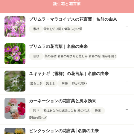
誕生花と花言葉
プリムラ・マラコイデスの花言葉｜名前の由来
素朴
運命を切り開く
気取らない愛
プリムラの花言葉｜名前の由来
信頼
美の秘密
青春の始まりと悲しみ
青春の恋
運命を開く
ユキヤナギ（雪柳）の花言葉｜名前の由来
愛らしさ
気まま
殊勝
静かな思い
カーネーションの花言葉と風水効果
誇り
私はあなたの奴隷になる
愛の拒絶
軽蔑
愛情の揺らぎ
ピンクッションの花言葉│名前の由来