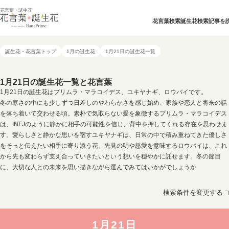
花言葉・誕生花
花言葉検索
誕生花検索
記事を
誕生花・花言葉トップ
1月の誕生花
1月21日の誕生花一覧
1月21日の誕生花一覧と花言葉
1月21日の誕生花はプリムラ・マラコイデス、ユキヤナギ、ロウバイです。
冬の寒さの中にも少しずつ日差しのやわらかさを感じ始め、家族や恋人と将来の話
を落ち着いて交わせる頃。素朴で気取らない愛を象徴するプリムラ・マラコイデス
は、INFJのように静かに相手の可能性を信じ、背中を押してくれる存在を思わせま
す。愛らしさと静かな思いを宿すユキヤナギは、日常の中で積み重ねてきた優しさ
をそっと伝えたい相手に寄り添う花。先見の明や慈愛を意味するロウバイは、これ
から先も変わらず支え合っていきたいという想いを穏やかに託せます。冬の節目
に、大切な人との未来を思い描きながら選んでみてはいかがでしょうか
検索条件を変更する
1月21日