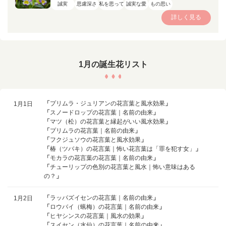
誠実
思慮深さ
私を思って
誠実な愛
もの思い
詳しく見る
1月の誕生花リスト
「
プリムラ・ジュリアンの花言葉と風水効果
」
1月1日
「
スノードロップの花言葉｜名前の由来
」
「
マツ（松）の花言葉と縁起がいい風水効果
」
「
プリムラの花言葉｜名前の由来
」
「
フクジュソウの花言葉と風水効果
」
「
椿（ツバキ）の花言葉｜怖い花言葉は「罪を犯す女」
」
「
モカラの花言葉の花言葉｜名前の由来
」
「
チューリップの色別の花言葉と風水｜怖い意味はある
の？
」
「
ラッパズイセンの花言葉｜名前の由来
」
1月2日
「
ロウバイ（蝋梅）の花言葉｜名前の由来
」
「
ヒヤシンスの花言葉｜風水の効果
」
「
スイセン（水仙）の花言葉｜名前の由来
」