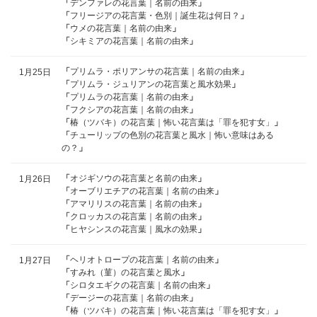
「
デンファレの花言葉｜名前の由来
」
「
フリージアの花言葉・色別｜誕生花は何日？
」
「
ウメの花言葉｜名前の由来
」
「
シキミアの花言葉｜名前の由来
」
「
プリムラ・ポリアンサの花言葉｜名前の由来
」
1月25日
「
プリムラ・ジュリアンの花言葉と風水効果
」
「
プリムラの花言葉｜名前の由来
」
「
フクシアの花言葉｜名前の由来
」
「
椿（ツバキ）の花言葉｜怖い花言葉は「罪を犯す女」
」
「
チューリップの色別の花言葉と風水｜怖い意味はある
の？
」
「
オジギソウの花言葉と名前の由来
」
1月26日
「
オーブリエチアの花言葉｜名前の由来
」
「
アマリリスの花言葉｜名前の由来
」
「
クロッカスの花言葉｜名前の由来
」
「
ヒヤシンスの花言葉｜風水の効果
」
「
ヘリオトロープの花言葉｜名前の由来
」
1月27日
「
すみれ（菫）の花言葉と風水
」
「
シロタエギクの花言葉｜名前の由来
」
「
デージーの花言葉｜名前の由来
」
「
椿（ツバキ）の花言葉｜怖い花言葉は「罪を犯す女」
」