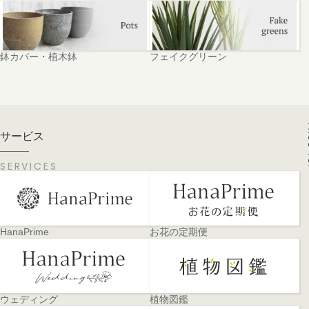
鉢カバー・植木鉢
フェイクグリーン
PA
サービス
SERVICES
HanaPrime
お花の定期便
ウェディング
植物図鑑