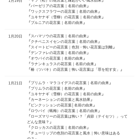
「
マツ（松）の花言葉と縁起がいい風水効果
」
1月19日
「
バーゼリアの花言葉｜名前の由来
」
「
ワックスフラワーの花言葉｜名前の由来
」
「
ユキヤナギ（雪柳）の花言葉｜名前の由来
」
「
ブルニアの花言葉｜名前の由来
」
「
スハマソウの花言葉｜名前の由来
」
1月20日
「
クチベニスイセンの花言葉｜名前の由来
」
「
スイートピーの花言葉｜色別・怖い花言葉は別離
」
「
デンファレの花言葉｜名前の由来
」
「
オウバイの花言葉｜名前の由来
」
「
ラナンキュラスの花言葉｜名前の由来
」
「
椿（ツバキ）の花言葉｜怖い花言葉は「罪を犯す女」
」
「
プリムラ・マラコイデスの花言葉｜名前の由来
」
1月21日
「
プリムラの花言葉｜名前の由来
」
「
ユキヤナギ（雪柳）の花言葉｜名前の由来
」
「
カーネーションの花言葉と風水効果
」
「
ピンクッションの花言葉│名前の由来
」
「
ロウバイ（蝋梅）の花言葉｜名前の由来
」
「
ローズマリーの花言葉は怖い？「貞節（テイセツ）」って
どんな意味？
」
「
クロッカスの花言葉｜名前の由来
」
「
チューリップの色別の花言葉と風水｜怖い意味はある
の？
」