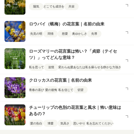
陽気
どこでも成功を
共栄
ロウバイ（蝋梅）の花言葉｜名前の由来
先見の明
同情
慈愛
奥ゆかしさ
先導
ローズマリーの花言葉は怖い？「貞節（テイセ
ツ）」ってどんな意味？
私を思って
追憶
変わらぬ愛
あなたは私を蘇らせる
静かな力強さ
クロッカスの花言葉｜名前の由来
青春の喜び
愛の後悔
私を信じて
切望
チューリップの色別の花言葉と風水｜怖い意味は
あるの？
愛の告白
博愛
気高さ
思いやり
私を忘れてください