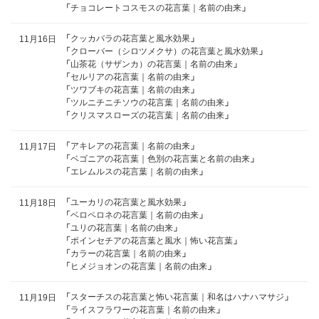
「
チョコレートコスモスの花言葉｜名前の由来
」
「
クッカバラの花言葉と風水効果
」
11月16日
「
クローバー（シロツメクサ）の花言葉と風水効果
」
「
山茶花（サザンカ）の花言葉｜名前の由来
」
「
セルリアの花言葉｜名前の由来
」
「
ツワブキの花言葉｜名前の由来
」
「
ツルニチニチソウの花言葉｜名前の由来
」
「
クリスマスローズの花言葉｜名前の由来
」
「
アキレアの花言葉｜名前の由来
」
11月17日
「
ベゴニアの花言葉｜色別の花言葉と名前の由来
」
「
エレムルスの花言葉｜名前の由来
」
「
ユーカリの花言葉と風水効果
」
11月18日
「
ベロペロネの花言葉｜名前の由来
」
「
ユリの花言葉｜名前の由来
」
「
ポインセチアの花言葉と風水｜怖い花言葉
」
「
カラーの花言葉｜名前の由来
」
「
ヒメジョオンの花言葉｜名前の由来
」
「
スターチスの花言葉と怖い花言葉｜和名はハナハマサジ
」
11月19日
「
ライスフラワーの花言葉｜名前の由来
」