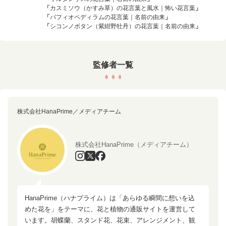
「
カスミソウ（かすみ草）の花言葉と風水｜怖い花言葉
」
「
パフィオペディラムの花言葉｜名前の由来
」
「
シコンノボタン（紫紺野牡丹）の花言葉｜名前の由来
」
監修者一覧
株式会社HanaPrime／メディアチーム
株式会社HanaPrime（メディアチーム）
HanaPrime（ハナプライム）は「あらゆる瞬間に想いを込
めた花を」をテーマに、花と植物の通販サイトを運営して
います。胡蝶蘭、スタンド花、花束、アレンジメント、観