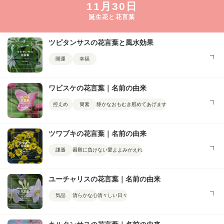
11月30日
誕生花と花言葉
ツピタンサスの花言葉と風水効果
開運
幸福
ワビスケの花言葉｜名前の由来
控えめ
簡素
静かなおもむき
慰めてあげます
ツワブキの花言葉｜名前の由来
謙遜
困難に負けない
愛よよみがえれ
ユーチャリスの花言葉｜名前の由来
気品
清らかな心
清々しい日々