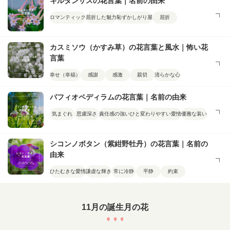
キルタンサスの花言葉｜名前の由来
ロマンティック
屈折した魅力
恥ずかしがり屋
屈折
カスミソウ（かすみ草）の花言葉と風水｜怖い花
言葉
幸せ（幸福）
感謝
感激
親切
清らかな心
パフィオペディラムの花言葉｜名前の由来
気まぐれ
思慮深さ
責任感の強いひと
変わりやすい愛情
優雅な装い
シコンノボタン（紫紺野牡丹）の花言葉｜名前の
由来
ひたむきな愛情
謙虚な輝き
常に冷静
平静
約束
11月の誕生月の花