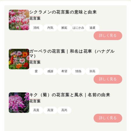
シクラメンの花言葉の意味と由来
花言葉
清純
内気
嫉妬
はにかみ
遠慮
詳しく見る
ガーベラの花言葉｜和名は花車（ハナグル
マ）
花言葉
愛
感謝
希望
情熱
崇高
詳しく見る
キク（菊）の花言葉と風水｜名前の由来
花言葉
高貴
高潔
高尚
詳しく見る