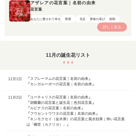
アザレアの花言葉｜名前の由来
花言葉
あなたに愛されて幸せ
禁酒
充足
青春の喜び
節制
詳しく見る
11月の誕生花リスト
「
スプレーマムの花言葉｜名前の由来
」
11月1日
「
カンガルーポーの花言葉｜名前の由来
」
「
ユーチャリスの花言葉｜名前の由来
」
11月2日
「
胡蝶蘭の花言葉と誕生花｜色別花言葉
」
「
ルピナスの花言葉｜名前の由来
」
「
フウセントウワタの花言葉｜名前の由来
」
「
キンモクセイ（金木犀）の花言葉と風水効果｜怖い花言葉
は「幽世（カクリヨ）」
」