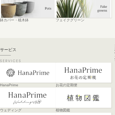
鉢カバー・植木鉢
フェイクグリーン
PA
サービス
SERVICES
HanaPrime
お花の定期便
ウェディング
植物図鑑