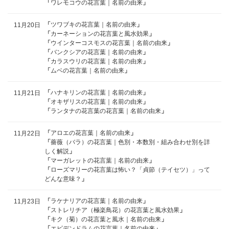
「
ワレモコウの花言葉｜名前の由来
」
「
ツワブキの花言葉｜名前の由来
」
11月20日
「
カーネーションの花言葉と風水効果
」
「
ウインターコスモスの花言葉｜名前の由来
」
「
バンクシアの花言葉｜名前の由来
」
「
カラスウリの花言葉｜名前の由来
」
「
ムベの花言葉｜名前の由来
」
「
ハナキリンの花言葉｜名前の由来
」
11月21日
「
オキザリスの花言葉｜名前の由来
」
「
ランタナの花言葉の花言葉｜名前の由来
」
「
アロエの花言葉｜名前の由来
」
11月22日
「
薔薇（バラ）の花言葉｜色別・本数別・組み合わせ別を詳
しく解説
」
「
マーガレットの花言葉｜名前の由来
」
「
ローズマリーの花言葉は怖い？「貞節（テイセツ）」って
どんな意味？
」
「
ラケナリアの花言葉｜名前の由来
」
11月23日
「
ストレリチア（極楽鳥花）の花言葉と風水効果
」
「
キク（菊）の花言葉と風水｜名前の由来
」
「
エピデンドラムの花言葉｜名前の由来
」