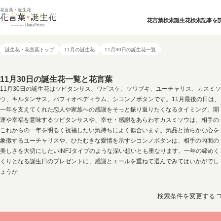
花言葉・誕生花
花言葉検索
誕生花検索
記事を
誕生花・花言葉トップ
11月の誕生花
11月30日の誕生花一覧
11月30日の誕生花一覧と花言葉
11月30日の誕生花はツピタンサス、ワビスケ、ツワブキ、ユーチャリス、カスミソ
ウ、キルタンサス、パフィオペディラム、シコンノボタンです。11月最後の日は、
一年を支えてくれた恋人や家族への感謝をそっと振り返りたくなるタイミング。開
運や幸福を意味するツピタンサスや、幸せ・感謝をあらわすカスミソウは、相手の
これからの一年を明るく祝福したい気持ちによく似合います。気品と清らかな心を
象徴するユーチャリスや、ひたむきな愛情を示すシコンノボタンは、相手の内面の
美しさを大切にしたいINFJタイプのような深い想いとも重なります。一年の締めく
くりとなる誕生日のプレゼントに、感謝とエールを重ねて選んでみてはいかがでし
ょうか
検索条件を変更する