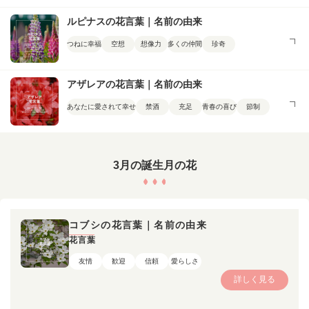
ルピナスの花言葉｜名前の由来
つねに幸福
空想
想像力
多くの仲間
珍奇
アザレアの花言葉｜名前の由来
あなたに愛されて幸せ
禁酒
充足
青春の喜び
節制
3月の誕生月の花
コブシの花言葉｜名前の由来
花言葉
友情
歓迎
信頼
愛らしさ
詳しく見る