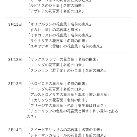
「
カーネーションの花言葉と風水効果
」
「
ルピナスの花言葉｜名前の由来
」
「
アザレアの花言葉｜名前の由来
」
「
オリヅルランの花言葉｜名前の由来
」
3月11日
「
すみれ（菫）の花言葉と風水
」
「
ミヤコワスレの花言葉｜名前の由来
」
「
ラケナリアの花言葉｜名前の由来
」
「
ユキヤナギ（雪柳）の花言葉｜名前の由来
」
「
ワックスフラワーの花言葉｜名前の由来
」
3月12日
「
エニシダの花言葉｜名前の由来
」
「
クンシラン（君子蘭）の花言葉｜名前の由来
」
「
ベロペロネの花言葉｜名前の由来
」
3月13日
「
エニシダの花言葉｜名前の由来
」
「
アルストロメリアの花言葉と風水｜怖い花言葉
」
「
イカリソウの花言葉｜名前の由来
」
「
フリージアの花言葉・色別｜誕生花は何日？
」
「
チューリップの色別の花言葉と風水｜怖い意味はある
の？
」
「
スイートアリッサムの花言葉｜名前の由来
」
3月14日
「
ジャーマンカモミールの花言葉｜名前の由来
」