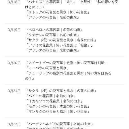
「
ハナミズキの花言葉｜「返礼」「永続性」「私の想いを受
3月18日
けとめて」
」
「
ストックの花言葉と風水｜怖い花言葉
」
「
アザレアの花言葉｜名前の由来
」
「
ベロペロネの花言葉｜名前の由来
」
3月19日
「
クチナシの花言葉｜名前の由来
」
「
サクラ（桜）の花言葉と風水｜名前の由来
」
「
アザミの花言葉｜怖い花言葉は「報復」
」
「
アザレアの花言葉｜名前の由来
」
「
スイートピーの花言葉｜色別・怖い花言葉は別離
」
3月20日
「
ミニバラの花言葉と風水
」
「
チューリップの色別の花言葉と風水｜怖い意味はある
の？
」
「
サクラ（桜）の花言葉と風水｜名前の由来
」
3月21日
「
バイモの花言葉｜名前の由来
」
「
イカリソウの花言葉｜名前の由来
」
「
モクレンの花言葉｜木蓮の怖い花言葉
」
「
マンサクの花言葉と風水｜怖い花言葉
」
「
ハーデンベルギアの花言葉｜名前の由来
」
3月22日