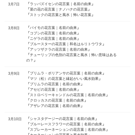
「
ラッパズイセンの花言葉｜名前の由来
」
3月7日
「
菜の花の花言葉｜ナノハナの花言葉
」
「
ストックの花言葉と風水｜怖い花言葉
」
「
バイモの花言葉｜名前の由来
」
3月8日
「
コブシの花言葉｜名前の由来
」
「
ニゲラの花言葉｜名前の由来
」
「
ブルースターの花言葉｜和名はルリトウワタ
」
「
アッツザクラの花言葉｜名前の由来
」
「
チューリップの色別の花言葉と風水｜怖い意味はある
の？
」
「
プリムラ・ポリアンサの花言葉｜名前の由来
」
3月9日
「
マツ（松）の花言葉と縁起がいい風水効果
」
「
プリムラの花言葉｜名前の由来
」
「
アセビの花言葉｜名前の由来
」
「
ストロベリーキャンドルの花言葉｜名前の由来
」
「
クロッカスの花言葉｜名前の由来
」
「
アザレアの花言葉｜名前の由来
」
「
シャスタデージーの花言葉｜名前の由来
」
3月10日
「
ブルーレースフラワーの花言葉｜名前の由来
」
「
スプレーカーネーションの花言葉｜名前の由来
」