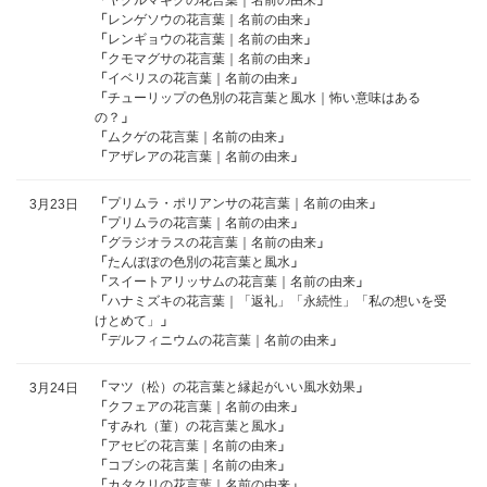
「
ヤグルマギクの花言葉｜名前の由来
」
「
レンゲソウの花言葉｜名前の由来
」
「
レンギョウの花言葉｜名前の由来
」
「
クモマグサの花言葉｜名前の由来
」
「
イベリスの花言葉｜名前の由来
」
「
チューリップの色別の花言葉と風水｜怖い意味はある
の？
」
「
ムクゲの花言葉｜名前の由来
」
「
アザレアの花言葉｜名前の由来
」
「
プリムラ・ポリアンサの花言葉｜名前の由来
」
3月23日
「
プリムラの花言葉｜名前の由来
」
「
グラジオラスの花言葉｜名前の由来
」
「
たんぽぽの色別の花言葉と風水
」
「
スイートアリッサムの花言葉｜名前の由来
」
「
ハナミズキの花言葉｜「返礼」「永続性」「私の想いを受
けとめて」
」
「
デルフィニウムの花言葉｜名前の由来
」
「
マツ（松）の花言葉と縁起がいい風水効果
」
3月24日
「
クフェアの花言葉｜名前の由来
」
「
すみれ（菫）の花言葉と風水
」
「
アセビの花言葉｜名前の由来
」
「
コブシの花言葉｜名前の由来
」
「
カタクリの花言葉｜名前の由来
」