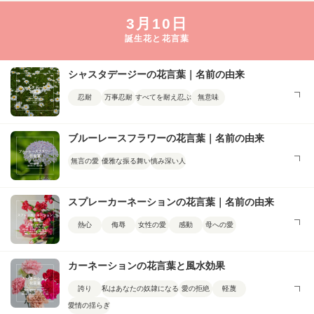
3月10日
誕生花と花言葉
シャスタデージーの花言葉｜名前の由来
忍耐
万事忍耐
すべてを耐え忍ぶ
無意味
ブルーレースフラワーの花言葉｜名前の由来
無言の愛
優雅な振る舞い
慎み深い人
スプレーカーネーションの花言葉｜名前の由来
熱心
侮辱
女性の愛
感動
母への愛
カーネーションの花言葉と風水効果
誇り
私はあなたの奴隷になる
愛の拒絶
軽蔑
愛情の揺らぎ