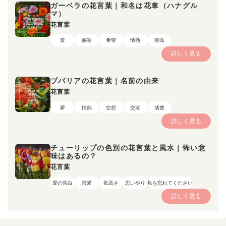
ガーベラの花言葉｜和名は花車（ハナグル
マ）
花言葉
愛
感謝
希望
情熱
崇高
詳しく見る
ブバリアの花言葉｜名前の由来
花言葉
夢
情熱
空想
交流
清楚
詳しく見る
チューリップの色別の花言葉と風水｜怖い意
味はあるの？
花言葉
愛の告白
博愛
気高さ
思いやり
私を忘れてください
詳しく見る