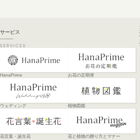
PA
サービス
SERVICES
HanaPrime
お花の定期便
ウェディング
植物図鑑
花言葉・誕生花
花と植物の贈り方とマナー