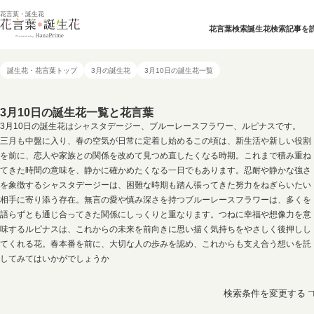
花言葉・誕生花
花言葉検索
誕生花検索
記事を
誕生花・花言葉トップ
3月の誕生花
3月10日の誕生花一覧
3月10日の誕生花一覧と花言葉
3月10日の誕生花はシャスタデージー、ブルーレースフラワー、ルピナスです。
三月も中盤に入り、春の空気が日常に定着し始めるこの頃は、新生活や新しい役割
を前に、恋人や家族との関係を改めて見つめ直したくなる時期。これまで積み重ね
てきた時間の意味を、静かに確かめたくなる一日でもあります。忍耐や静かな強さ
を象徴するシャスタデージーは、困難な時期も踏ん張ってきた努力をねぎらいたい
相手に寄り添う存在。無言の愛や慎み深さを持つブルーレースフラワーは、多くを
語らずとも通じ合ってきた関係にしっくりと重なります。つねに幸福や想像力を意
味するルピナスは、これからの未来を前向きに思い描く気持ちをやさしく後押しし
てくれる花。春本番を前に、大切な人の歩みを認め、これからも支え合う想いを託
してみてはいかがでしょうか
検索条件を変更する