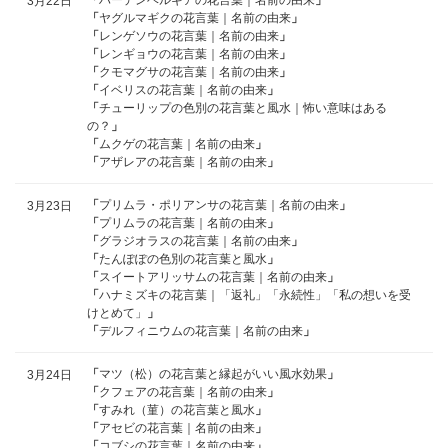
「
ハーデンベルギアの花言葉｜名前の由来
」
3月22日
「
ヤグルマギクの花言葉｜名前の由来
」
「
レンゲソウの花言葉｜名前の由来
」
「
レンギョウの花言葉｜名前の由来
」
「
クモマグサの花言葉｜名前の由来
」
「
イベリスの花言葉｜名前の由来
」
「
チューリップの色別の花言葉と風水｜怖い意味はある
の？
」
「
ムクゲの花言葉｜名前の由来
」
「
アザレアの花言葉｜名前の由来
」
「
プリムラ・ポリアンサの花言葉｜名前の由来
」
3月23日
「
プリムラの花言葉｜名前の由来
」
「
グラジオラスの花言葉｜名前の由来
」
「
たんぽぽの色別の花言葉と風水
」
「
スイートアリッサムの花言葉｜名前の由来
」
「
ハナミズキの花言葉｜「返礼」「永続性」「私の想いを受
けとめて」
」
「
デルフィニウムの花言葉｜名前の由来
」
「
マツ（松）の花言葉と縁起がいい風水効果
」
3月24日
「
クフェアの花言葉｜名前の由来
」
「
すみれ（菫）の花言葉と風水
」
「
アセビの花言葉｜名前の由来
」
「
コブシの花言葉｜名前の由来
」