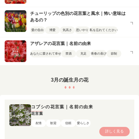
チューリップの色別の花言葉と風水｜怖い意味は
あるの？
愛の告白
博愛
気高さ
思いやり
私を忘れてください
アザレアの花言葉｜名前の由来
あなたに愛されて幸せ
禁酒
充足
青春の喜び
節制
3月の誕生月の花
コブシの花言葉｜名前の由来
花言葉
友情
歓迎
信頼
愛らしさ
詳しく見る