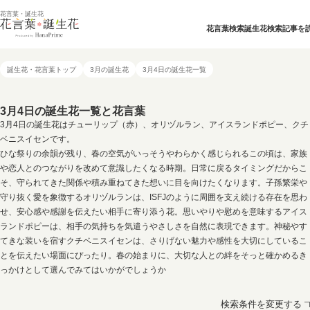
花言葉・誕生花
花言葉検索
誕生花検索
記事を
誕生花・花言葉トップ
3月の誕生花
3月4日の誕生花一覧
3月4日の誕生花一覧と花言葉
3月4日の誕生花はチューリップ（赤）、オリヅルラン、アイスランドポピー、クチ
ベニスイセンです。
ひな祭りの余韻が残り、春の空気がいっそうやわらかく感じられるこの頃は、家族
や恋人とのつながりを改めて意識したくなる時期。日常に戻るタイミングだからこ
そ、守られてきた関係や積み重ねてきた想いに目を向けたくなります。子孫繁栄や
守り抜く愛を象徴するオリヅルランは、ISFJのように周囲を支え続ける存在を思わ
せ、安心感や感謝を伝えたい相手に寄り添う花。思いやりや慰めを意味するアイス
ランドポピーは、相手の気持ちを気遣うやさしさを自然に表現できます。神秘やす
てきな装いを宿すクチベニスイセンは、さりげない魅力や感性を大切にしているこ
とを伝えたい場面にぴったり。春の始まりに、大切な人との絆をそっと確かめるき
っかけとして選んでみてはいかがでしょうか
検索条件を変更する