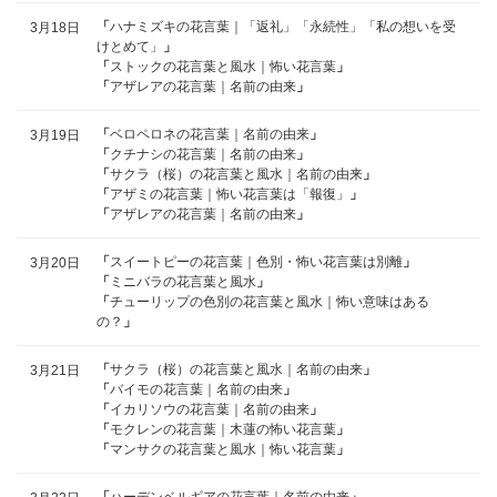
「
ハナミズキの花言葉｜「返礼」「永続性」「私の想いを受
3月18日
けとめて」
」
「
ストックの花言葉と風水｜怖い花言葉
」
「
アザレアの花言葉｜名前の由来
」
「
ベロペロネの花言葉｜名前の由来
」
3月19日
「
クチナシの花言葉｜名前の由来
」
「
サクラ（桜）の花言葉と風水｜名前の由来
」
「
アザミの花言葉｜怖い花言葉は「報復」
」
「
アザレアの花言葉｜名前の由来
」
「
スイートピーの花言葉｜色別・怖い花言葉は別離
」
3月20日
「
ミニバラの花言葉と風水
」
「
チューリップの色別の花言葉と風水｜怖い意味はある
の？
」
「
サクラ（桜）の花言葉と風水｜名前の由来
」
3月21日
「
バイモの花言葉｜名前の由来
」
「
イカリソウの花言葉｜名前の由来
」
「
モクレンの花言葉｜木蓮の怖い花言葉
」
「
マンサクの花言葉と風水｜怖い花言葉
」