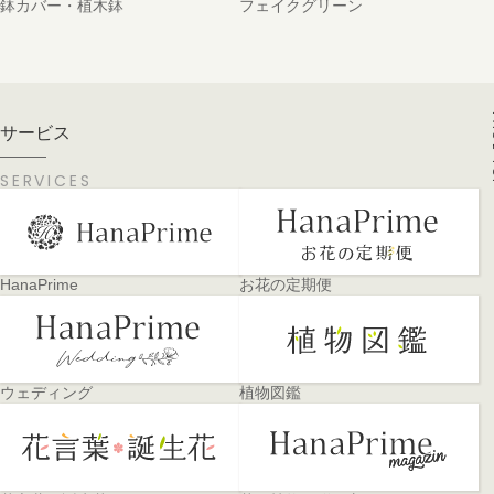
鉢カバー・植木鉢
フェイクグリーン
PA
サービス
SERVICES
HanaPrime
お花の定期便
ウェディング
植物図鑑