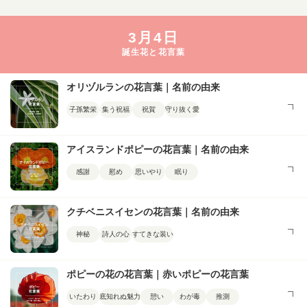
3月4日
誕生花と花言葉
オリヅルランの花言葉｜名前の由来
子孫繁栄
集う祝福
祝賀
守り抜く愛
アイスランドポピーの花言葉｜名前の由来
感謝
慰め
思いやり
眠り
クチベニスイセンの花言葉｜名前の由来
神秘
詩人の心
すてきな装い
ポピーの花の花言葉｜赤いポピーの花言葉
いたわり
底知れぬ魅力
憩い
わが毒
推測