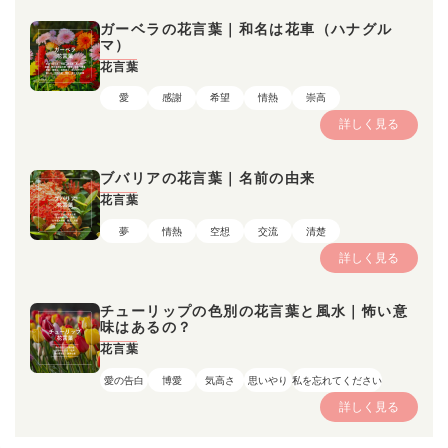
ガーベラの花言葉｜和名は花車（ハナグル
マ）
花言葉
愛
感謝
希望
情熱
崇高
詳しく見る
ブバリアの花言葉｜名前の由来
花言葉
夢
情熱
空想
交流
清楚
詳しく見る
チューリップの色別の花言葉と風水｜怖い意
味はあるの？
花言葉
愛の告白
博愛
気高さ
思いやり
私を忘れてください
詳しく見る