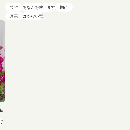
希望
あなたを愛します
期待
真実
はかない恋
葉
て