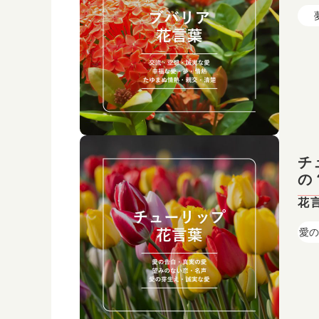
チ
の
花
愛の