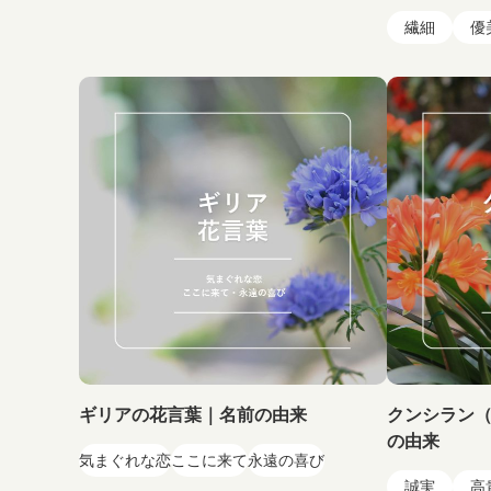
繊細
優
ギリアの花言葉｜名前の由来
クンシラン
の由来
気まぐれな恋
ここに来て
永遠の喜び
誠実
高