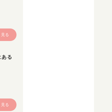
く見る
はある
く見る