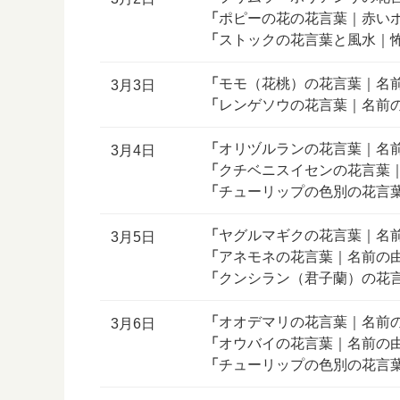
「
ポピーの花の花言葉｜赤い
「
ストックの花言葉と風水｜
「
モモ（花桃）の花言葉｜名
3月3日
「
レンゲソウの花言葉｜名前
「
オリヅルランの花言葉｜名
3月4日
「
クチベニスイセンの花言葉
「
チューリップの色別の花言
「
ヤグルマギクの花言葉｜名
3月5日
「
アネモネの花言葉｜名前の
「
クンシラン（君子蘭）の花
「
オオデマリの花言葉｜名前
3月6日
「
オウバイの花言葉｜名前の
「
チューリップの色別の花言