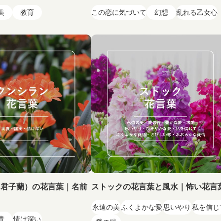
美
教育
この恋に気づいて
幻想
乱れる乙女心
（君子蘭）の花言葉｜名前
ストックの花言葉と風水｜怖い花言
永遠の美
ふくよかな愛
思いやり
私を信じ
貴
情け深い