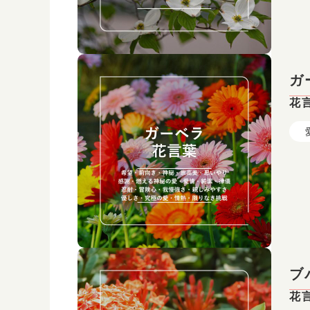
ガ
花
ブ
花