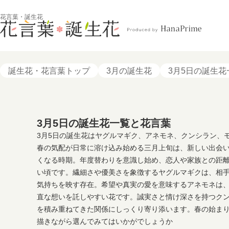
花言葉・誕生花
誕生花・花言葉トップ
3月の誕生花
3月5日の誕生花
3月5日の誕生花一覧と花言葉
3月5日の誕生花はヤグルマギク、アネモネ、クンシラン、
春の気配が日常に溶け込み始める三月上旬は、新しい出会
くなる時期。年度替わりを意識し始め、恋人や家族との距
い頃です。繊細さや優美さを象徴するヤグルマギクは、相
気持ちを映す存在。希望や真実の愛を意味するアネモネは
直な想いを託しやすい花です。誠実さと情け深さを持つク
を積み重ねてきた関係にしっくり寄り添います。春の始ま
描きながら選んでみてはいかがでしょうか