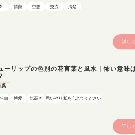
夢
情熱
空想
交流
清楚
詳し
ューリップの色別の花言葉と風水｜怖い意味
？
言葉
告白
博愛
気高さ
思いやり
私を忘れてください
詳し