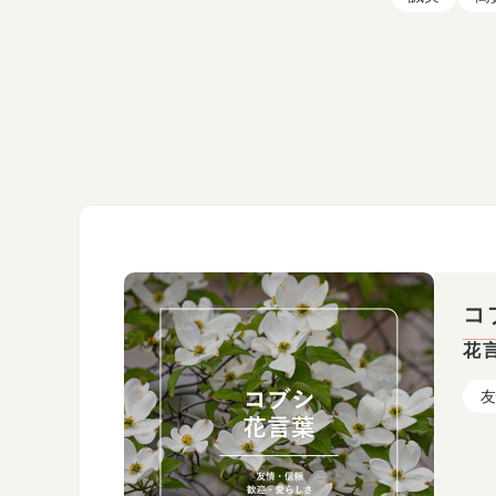
コ
花
友