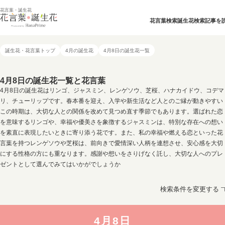
花言葉・誕生花
花言葉検索
誕生花検索
記事を
誕生花・花言葉トップ
4月の誕生花
4月8日の誕生花一覧
4月8日の誕生花一覧と花言葉
4月8日の誕生花はリンゴ、ジャスミン、レンゲソウ、芝桜、ハナカイドウ、コデマ
リ、チューリップです。春本番を迎え、入学や新生活など人とのご縁が動きやすい
この時期は、大切な人との関係を改めて見つめ直す季節でもあります。選ばれた恋
を意味するリンゴや、幸福や優美さを象徴するジャスミンは、特別な存在への想い
を素直に表現したいときに寄り添う花です。また、私の幸福や燃える恋といった花
言葉を持つレンゲソウや芝桜は、前向きで愛情深い人柄を連想させ、安心感を大切
にする性格の方にも重なります。感謝や想いをさりげなく託し、大切な人へのプレ
ゼントとして選んでみてはいかがでしょうか
検索条件を変更する
4月8日