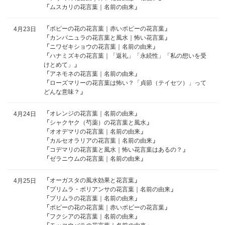
「
ムスカリの花言葉｜名前の由来
」
「
ポピーの花の花言葉｜赤いポピーの花言葉
」
4月23日
「
カンパニュラの花言葉と風水｜怖い花言葉
」
「
ニワゼキショウの花言葉｜名前の由来
」
「
ハナミズキの花言葉｜「返礼」「永続性」「私の想いを受
けとめて」
」
「
アネモネの花言葉｜名前の由来
」
「
ローズマリーの花言葉は怖い？「貞節（テイセツ）」って
どんな意味？
」
「
オレンジの花言葉｜名前の由来
」
4月24日
「
シャクヤク（芍薬）の花言葉と風水
」
「
オオデマリの花言葉｜名前の由来
」
「
カルセオラリアの花言葉｜名前の由来
」
「
コデマリの花言葉と風水｜怖い花言葉はあるの？
」
「
ゼラニウムの花言葉｜名前の由来
」
「
オーガスタの風水効果と花言葉
」
4月25日
「
プリムラ・ポリアンサの花言葉｜名前の由来
」
「
プリムラの花言葉｜名前の由来
」
「
ポピーの花の花言葉｜赤いポピーの花言葉
」
「
フクシアの花言葉｜名前の由来
」