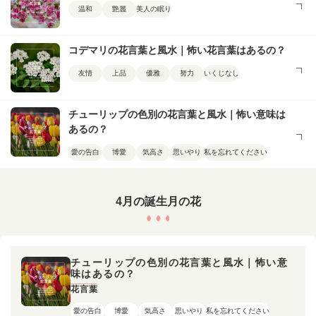
温和
艶麗
美人の眠り
コデマリの花言葉と風水｜怖い花言葉はあるの？
友情
上品
優雅
努力
いくじなし
チューリップの色別の花言葉と風水｜怖い意味は
あるの？
愛の告白
博愛
気高さ
思いやり
私を忘れてください
4月の誕生月の花
チューリップの色別の花言葉と風水｜怖い意
味はあるの？
花言葉
愛の告白
博愛
気高さ
思いやり
私を忘れてください