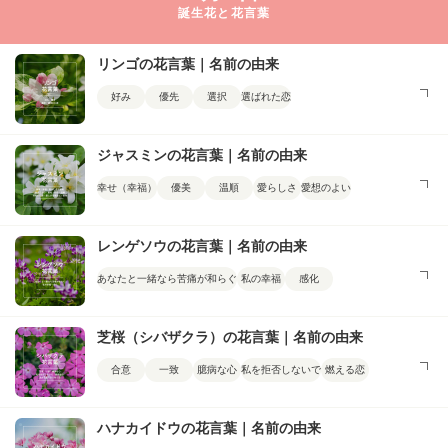
誕生花と花言葉
リンゴの花言葉｜名前の由来
好み
優先
選択
選ばれた恋
ジャスミンの花言葉｜名前の由来
幸せ（幸福）
優美
温順
愛らしさ
愛想のよい
レンゲソウの花言葉｜名前の由来
あなたと一緒なら苦痛が和らぐ
私の幸福
感化
芝桜（シバザクラ）の花言葉｜名前の由来
合意
一致
臆病な心
私を拒否しないで
燃える恋
ハナカイドウの花言葉｜名前の由来