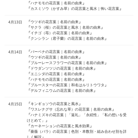
「
ハナモモの花言葉｜名前の由来
」
「
カスミソウ（かすみ草）の花言葉と風水｜怖い花言葉
」
「
ウツギの花言葉｜名前の由来
」
4月13日
「
サクラ（桜）の花言葉と風水｜名前の由来
」
「
イチゴ（苺）の花言葉｜名前の由来
」
「
クンシラン（君子蘭）の花言葉｜名前の由来
」
「
バーベナの花言葉｜名前の由来
」
4月14日
「
ウツギの花言葉｜名前の由来
」
「
ブルーレースフラワーの花言葉｜名前の由来
」
「
ドウダンツツジの花言葉｜名前の由来
」
「
エニシダの花言葉｜名前の由来
」
「
ハナモモの花言葉｜名前の由来
」
「
ブルースターの花言葉｜和名はルリトウワタ
」
「
デルフィニウムの花言葉｜名前の由来
」
「
キンギョソウの花言葉と風水
」
4月15日
「
ワスレナグサ（忘れな草）の花言葉｜名前の由来
」
「
ハナミズキの花言葉｜「返礼」「永続性」「私の想いを受
けとめて」
」
「
カーネーションの花言葉と風水効果
」
「
薔薇（バラ）の花言葉｜色別・本数別・組み合わせ別を詳
しく解説
」