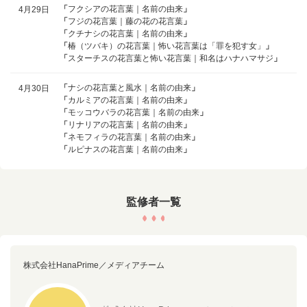
「
フクシアの花言葉｜名前の由来
」
4月29日
「
フジの花言葉｜藤の花の花言葉
」
「
クチナシの花言葉｜名前の由来
」
「
椿（ツバキ）の花言葉｜怖い花言葉は「罪を犯す女」
」
「
スターチスの花言葉と怖い花言葉｜和名はハナハマサジ
」
「
ナシの花言葉と風水｜名前の由来
」
4月30日
「
カルミアの花言葉｜名前の由来
」
「
モッコウバラの花言葉｜名前の由来
」
「
リナリアの花言葉｜名前の由来
」
「
ネモフィラの花言葉｜名前の由来
」
「
ルピナスの花言葉｜名前の由来
」
監修者一覧
株式会社HanaPrime／メディアチーム