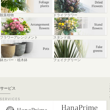
観葉植物
ドライフラワー
フラワーアレンジメント
スタンド花
鉢カバー・植木鉢
フェイクグリーン
PA
サービス
SERVICES