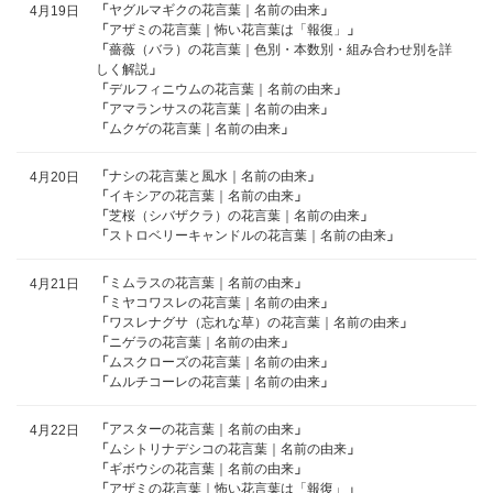
「
ヤグルマギクの花言葉｜名前の由来
」
4月19日
「
アザミの花言葉｜怖い花言葉は「報復」
」
「
薔薇（バラ）の花言葉｜色別・本数別・組み合わせ別を詳
しく解説
」
「
デルフィニウムの花言葉｜名前の由来
」
「
アマランサスの花言葉｜名前の由来
」
「
ムクゲの花言葉｜名前の由来
」
「
ナシの花言葉と風水｜名前の由来
」
4月20日
「
イキシアの花言葉｜名前の由来
」
「
芝桜（シバザクラ）の花言葉｜名前の由来
」
「
ストロベリーキャンドルの花言葉｜名前の由来
」
「
ミムラスの花言葉｜名前の由来
」
4月21日
「
ミヤコワスレの花言葉｜名前の由来
」
「
ワスレナグサ（忘れな草）の花言葉｜名前の由来
」
「
ニゲラの花言葉｜名前の由来
」
「
ムスクローズの花言葉｜名前の由来
」
「
ムルチコーレの花言葉｜名前の由来
」
「
アスターの花言葉｜名前の由来
」
4月22日
「
ムシトリナデシコの花言葉｜名前の由来
」
「
ギボウシの花言葉｜名前の由来
」
「
アザミの花言葉｜怖い花言葉は「報復」
」