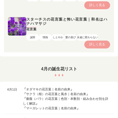
詳しく見る
スターチスの花言葉と怖い花言葉｜和名はハ
ナハマサジ
花言葉
誠実
情熱
しとやか
愛の喜び
永遠に変わらない
詳しく見る
4月の誕生花リスト
「
オダマキの花言葉｜名前の由来
」
4月1日
「
サクラ（桜）の花言葉と風水｜名前の由来
」
「
薔薇（バラ）の花言葉｜色別・本数別・組み合わせ別を詳
しく解説
」
「
マーガレットの花言葉｜名前の由来
」